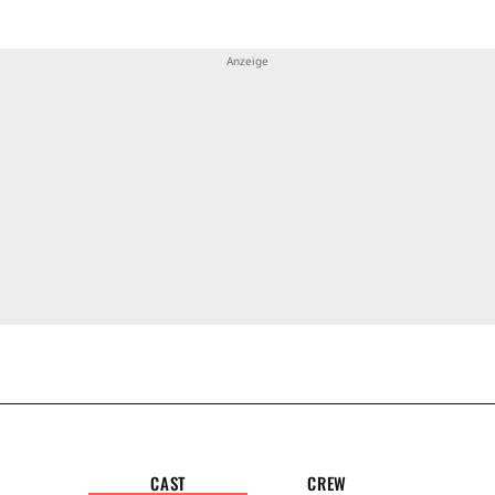
Jude
Ster
Zus
Grau
CAST
CREW