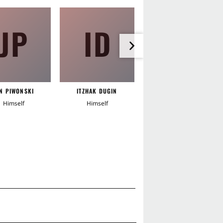
JP
ID
RG
N PIWONSKI
ITZHAK DUGIN
RICHARD GLAZER
Himself
Himself
Himself