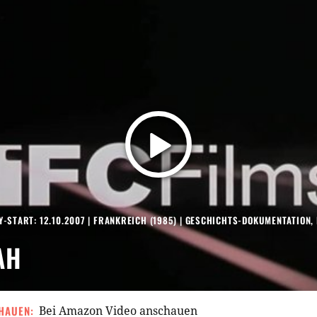
-START: 12.10.2007
|
FRANKREICH
(
1985
) |
GESCHICHTS-DOKUMENTATION
,
AH
HAUEN:
Bei Amazon Video anschauen