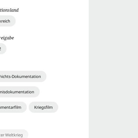
tionsland
kreich
reigabe
2
hichts-Dokumentation
gnisdokumentation
mentarfilm
Kriegsfilm
ter Weltkrieg