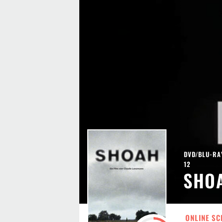
DVD/BLU-RAY
12
SHO
ONLINE SC