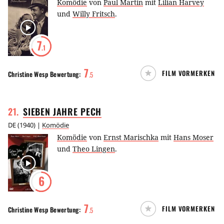
Komödie
von
Paul Martin
mit
Lilian Harvey
und
Willy Fritsch
.
7
.1
7
FILM VORMERKEN
Christine Wesp
Bewertung:
.
5
21
.
SIEBEN JAHRE
PECH
DE
(
1940
) |
Komödie
Komödie
von
Ernst Marischka
mit
Hans Moser
und
Theo Lingen
.
6
7
FILM VORMERKEN
Christine Wesp
Bewertung:
.
5