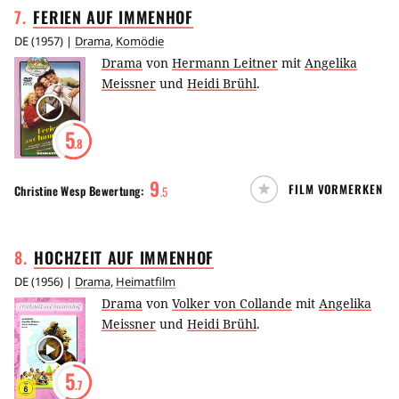
7
.
FERIEN AUF
IMMENHOF
DE
(
1957
) |
Drama
,
Komödie
Drama
von
Hermann Leitner
mit
Angelika
Meissner
und
Heidi Brühl
.
5
.8
9
FILM VORMERKEN
Christine Wesp
Bewertung:
.
5
8
.
HOCHZEIT AUF
IMMENHOF
DE
(
1956
) |
Drama
,
Heimatfilm
Drama
von
Volker von Collande
mit
Angelika
Meissner
und
Heidi Brühl
.
5
.7