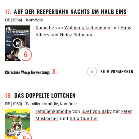
17
.
AUF DER REEPERBAHN NACHTS UM HALB
EINS
DE
(
1954
) |
Komödie
Komödie
von
Wolfgang Liebeneiner
mit
Hans
Albers
und
Heinz Rühmann
.
6
8
FILM VORMERKEN
Christine Wesp
Bewertung:
.
0
18
.
DAS DOPPELTE
LOTTCHEN
DE
(
1950
) |
Familienkomödie
,
Komödie
Familienkomödie
von
Josef von Báky
mit
Peter
Mosbacher
und
Jutta Günther
.
6