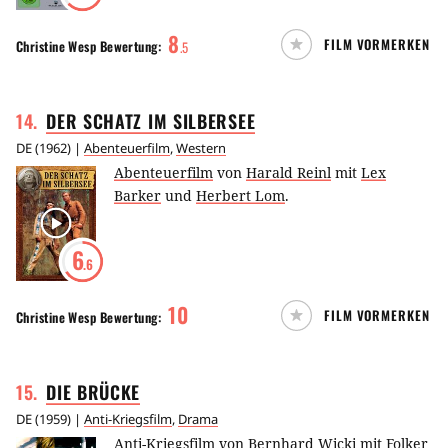
8
FILM VORMERKEN
Christine Wesp
Bewertung:
.
5
14
.
DER SCHATZ IM
SILBERSEE
DE
(
1962
) |
Abenteuerfilm
,
Western
Abenteuerfilm
von
Harald Reinl
mit
Lex
Barker
und
Herbert Lom
.
6
.6
10
FILM VORMERKEN
Christine Wesp
Bewertung:
15
.
DIE
BRÜCKE
DE
(
1959
) |
Anti-Kriegsfilm
,
Drama
Anti-Kriegsfilm
von
Bernhard Wicki
mit
Folker