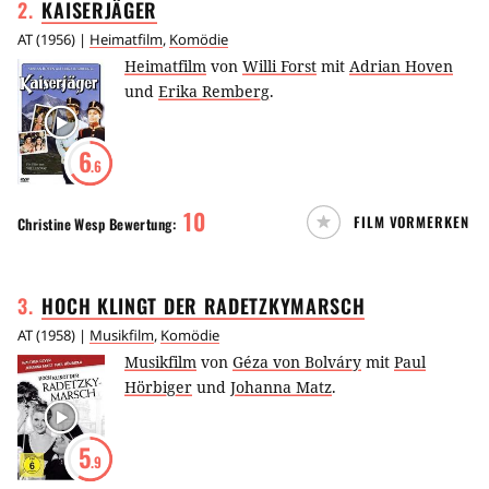
2
.
KAISERJÄGER
AT
(
1956
) |
Heimatfilm
,
Komödie
Heimatfilm
von
Willi Forst
mit
Adrian Hoven
und
Erika Remberg
.
6
.6
10
FILM VORMERKEN
Christine Wesp
Bewertung:
3
.
HOCH KLINGT DER
RADETZKYMARSCH
AT
(
1958
) |
Musikfilm
,
Komödie
Musikfilm
von
Géza von Bolváry
mit
Paul
Hörbiger
und
Johanna Matz
.
5
.9