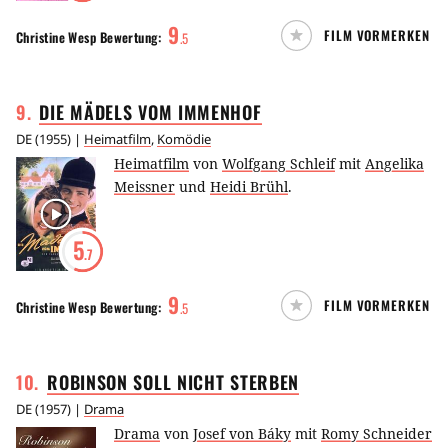
9
FILM VORMERKEN
Christine Wesp
Bewertung:
.
5
9
.
DIE MÄDELS VOM
IMMENHOF
DE
(
1955
) |
Heimatfilm
,
Komödie
Heimatfilm
von
Wolfgang Schleif
mit
Angelika
Meissner
und
Heidi Brühl
.
5
.7
9
FILM VORMERKEN
Christine Wesp
Bewertung:
.
5
10
.
ROBINSON SOLL NICHT
STERBEN
DE
(
1957
) |
Drama
Drama
von
Josef von Báky
mit
Romy Schneider