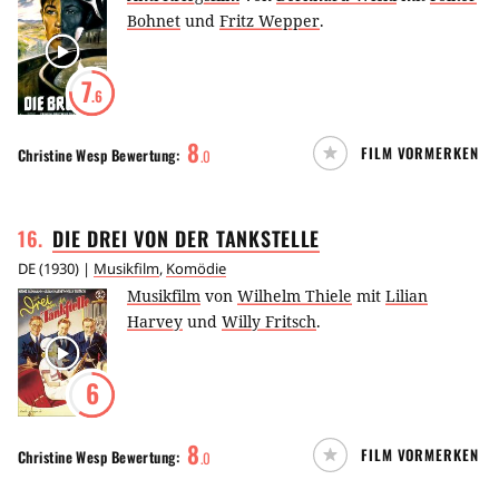
Bohnet
und
Fritz Wepper
.
7
.6
8
FILM VORMERKEN
Christine Wesp
Bewertung:
.
0
16
.
DIE DREI VON DER
TANKSTELLE
DE
(
1930
) |
Musikfilm
,
Komödie
Musikfilm
von
Wilhelm Thiele
mit
Lilian
Harvey
und
Willy Fritsch
.
6
8
FILM VORMERKEN
Christine Wesp
Bewertung:
.
0