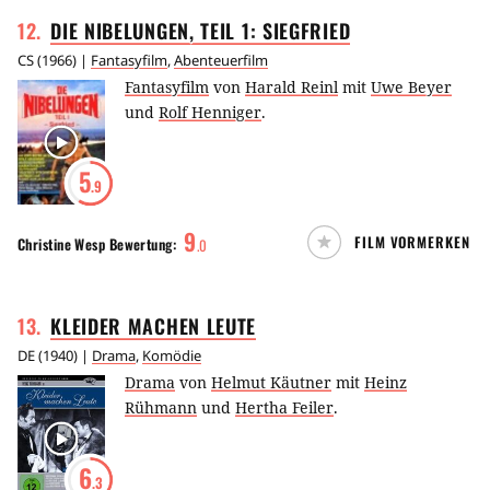
12
.
DIE NIBELUNGEN, TEIL 1:
SIEGFRIED
CS
(
1966
) |
Fantasyfilm
,
Abenteuerfilm
Fantasyfilm
von
Harald Reinl
mit
Uwe Beyer
und
Rolf Henniger
.
5
.9
9
FILM VORMERKEN
Christine Wesp
Bewertung:
.
0
13
.
KLEIDER MACHEN
LEUTE
DE
(
1940
) |
Drama
,
Komödie
Drama
von
Helmut Käutner
mit
Heinz
Rühmann
und
Hertha Feiler
.
6
.3