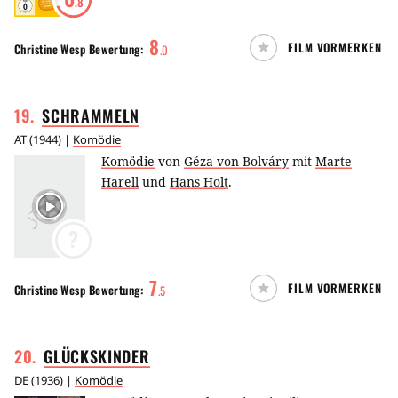
.8
8
FILM VORMERKEN
Christine Wesp
Bewertung:
.
0
19
.
SCHRAMMELN
AT
(
1944
) |
Komödie
Komödie
von
Géza von Bolváry
mit
Marte
Harell
und
Hans Holt
.
?
7
FILM VORMERKEN
Christine Wesp
Bewertung:
.
5
20
.
GLÜCKSKINDER
DE
(
1936
) |
Komödie