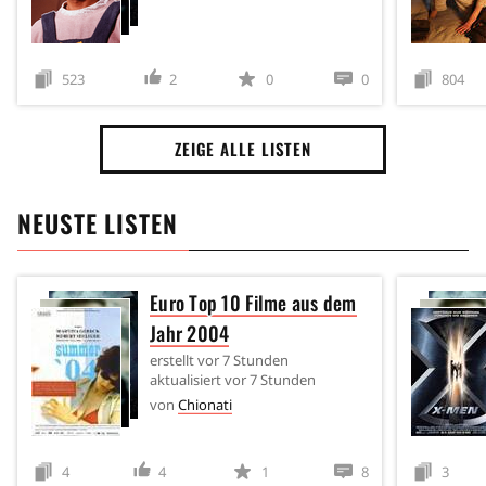
523
2
0
0
804
ZEIGE ALLE LISTEN
NEUSTE LISTEN
Euro Top 10 Filme aus dem
Jahr 2004
erstellt
vor 7 Stunden
aktualisiert
vor 7 Stunden
von
Chionati
4
4
1
8
3