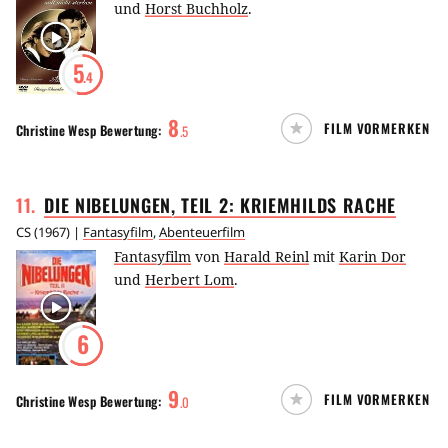
und
Horst Buchholz
.
5
.4
8
FILM VORMERKEN
Christine Wesp
Bewertung:
.
5
11
.
DIE NIBELUNGEN, TEIL 2: KRIEMHILDS
RACHE
CS
(
1967
) |
Fantasyfilm
,
Abenteuerfilm
Fantasyfilm
von
Harald Reinl
mit
Karin Dor
und
Herbert Lom
.
6
9
FILM VORMERKEN
Christine Wesp
Bewertung:
.
0