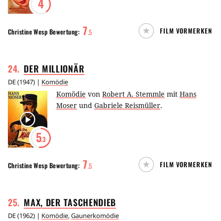
4
7
FILM VORMERKEN
Christine Wesp
Bewertung:
.
5
24
.
DER
MILLIONÄR
DE
(
1947
) |
Komödie
Komödie
von
Robert A. Stemmle
mit
Hans
Moser
und
Gabriele Reismüller
.
5
.3
7
FILM VORMERKEN
Christine Wesp
Bewertung:
.
5
25
.
MAX, DER
TASCHENDIEB
DE
(
1962
) |
Komödie
,
Gaunerkomödie