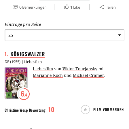
0
Bemerkungen
1
Like
Teilen
Einträge pro Seite
1
.
KÖNIGSWALZER
DE
(
1955
) |
Liebesfilm
Liebesfilm
von
Viktor Tourjansky
mit
Marianne Koch
und
Michael Cramer
.
6
.4
10
FILM VORMERKEN
Christine Wesp
Bewertung: