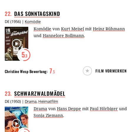
22
.
DAS
SONNTAGSKIND
DE
(
1956
) |
Komödie
Komödie
von
Kurt Meisel
mit
Heinz Rühmann
und
Hannelore Bollmann
.
5
.3
7
FILM VORMERKEN
Christine Wesp
Bewertung:
.
5
23
.
SCHWARZWALDMÄDEL
DE
(
1950
) |
Drama
,
Heimatfilm
Drama
von
Hans Deppe
mit
Paul Hörbiger
und
Sonja Ziemann
.