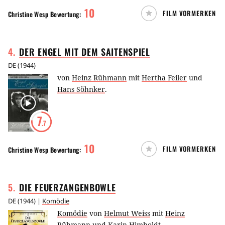
10
FILM VORMERKEN
Christine Wesp
Bewertung:
4
.
DER ENGEL MIT DEM
SAITENSPIEL
DE
(
1944
)
von
Heinz Rühmann
mit
Hertha Feiler
und
Hans Söhnker
.
7
.7
10
FILM VORMERKEN
Christine Wesp
Bewertung:
5
.
DIE
FEUERZANGENBOWLE
DE
(
1944
) |
Komödie
Komödie
von
Helmut Weiss
mit
Heinz
Rühmann
und
Karin Himboldt
.