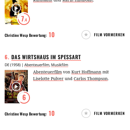
7
.4
10
FILM VORMERKEN
Christine Wesp
Bewertung:
6
.
DAS WIRTSHAUS IM
SPESSART
DE
(
1958
) |
Abenteuerfilm
,
Musikfilm
Abenteuerfilm
von
Kurt Hoffmann
mit
Liselotte Pulver
und
Carlos Thompson
.
6
10
FILM VORMERKEN
Christine Wesp
Bewertung: