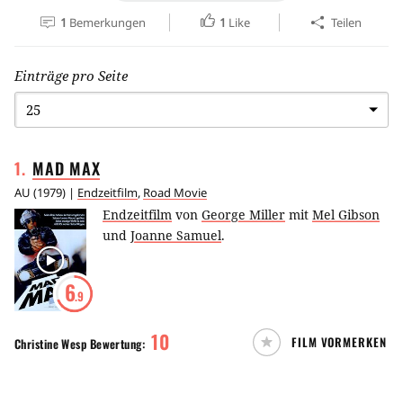
1
Bemerkungen
1
Like
Teilen
Einträge pro Seite
1
.
MAD
MAX
AU
(
1979
) |
Endzeitfilm
,
Road Movie
Endzeitfilm
von
George Miller
mit
Mel Gibson
und
Joanne Samuel
.
6
.9
10
FILM VORMERKEN
Christine Wesp
Bewertung: