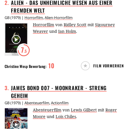
2
.
ALIEN - DAS UNHEIMLICHE WESEN AUS EINER
FREMDEN
WELT
GB
(
1979
) |
Horrorfilm
,
Alien-Horrorfilm
Horrorfilm
von
Ridley Scott
mit
Sigourney
Weaver
und
Ian Holm
.
7
.5
10
FILM VORMERKEN
Christine Wesp
Bewertung:
3
.
JAMES BOND 007 - MOONRAKER - STRENG
GEHEIM
GB
(
1979
) |
Abenteuerfilm
,
Actionfilm
Abenteuerfilm
von
Lewis Gilbert
mit
Roger
Moore
und
Lois Chiles
.