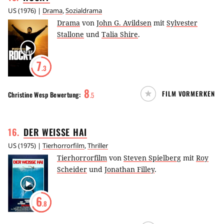
US
(
1976
) |
Drama
,
Sozialdrama
Drama
von
John G. Avildsen
mit
Sylvester
Stallone
und
Talia Shire
.
7
.3
8
FILM VORMERKEN
Christine Wesp
Bewertung:
.
5
16
.
DER WEISSE
HAI
US
(
1975
) |
Tierhorrorfilm
,
Thriller
Tierhorrorfilm
von
Steven Spielberg
mit
Roy
Scheider
und
Jonathan Filley
.
6
.8