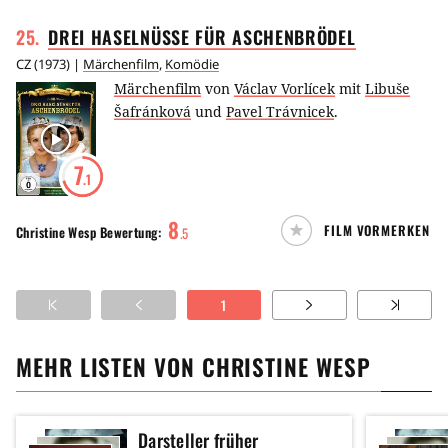
25
.
DREI HASELNÜSSE FÜR
ASCHENBRÖDEL
CZ
(
1973
) |
Märchenfilm
,
Komödie
Märchenfilm
von
Václav Vorlícek
mit
Libuše
Šafránková
und
Pavel Trávnicek
.
7
.1
8
FILM VORMERKEN
Christine Wesp
Bewertung:
.
5
1
MEHR LISTEN VON
CHRISTINE WESP
Darsteller früher