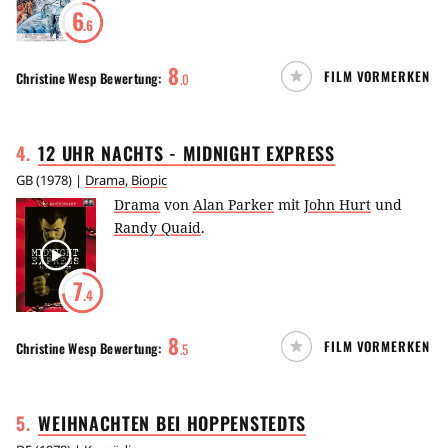
6
.6
8
FILM VORMERKEN
Christine Wesp
Bewertung:
.
0
4
.
12 UHR NACHTS - MIDNIGHT
EXPRESS
GB
(
1978
) |
Drama
,
Biopic
Drama
von
Alan Parker
mit
John Hurt
und
Randy Quaid
.
7
.4
8
FILM VORMERKEN
Christine Wesp
Bewertung:
.
5
5
.
WEIHNACHTEN BEI
HOPPENSTEDTS