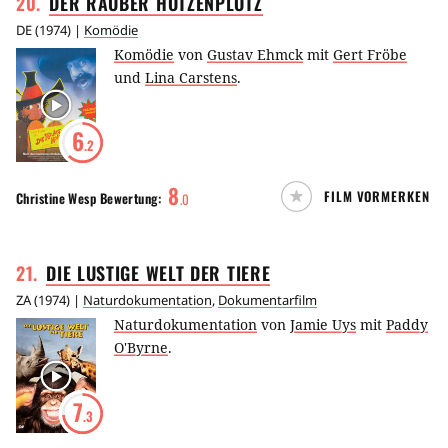
20
.
DER RÄUBER
HOTZENPLOTZ
DE
(
1974
) |
Komödie
Komödie
von
Gustav Ehmck
mit
Gert Fröbe
und
Lina Carstens
.
6
.2
8
FILM VORMERKEN
Christine Wesp
Bewertung:
.
0
21
.
DIE LUSTIGE WELT DER
TIERE
ZA
(
1974
) |
Naturdokumentation
,
Dokumentarfilm
Naturdokumentation
von
Jamie Uys
mit
Paddy
O'Byrne
.
7
.3