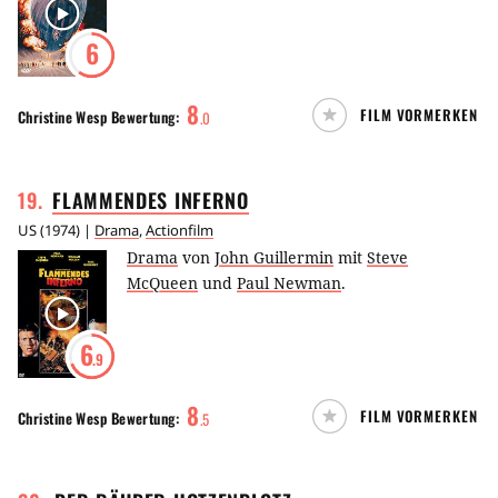
6
8
FILM VORMERKEN
Christine Wesp
Bewertung:
.
0
19
.
FLAMMENDES
INFERNO
US
(
1974
) |
Drama
,
Actionfilm
Drama
von
John Guillermin
mit
Steve
McQueen
und
Paul Newman
.
6
.9
8
FILM VORMERKEN
Christine Wesp
Bewertung:
.
5