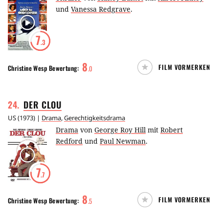
und
Vanessa Redgrave
.
7
.3
8
FILM VORMERKEN
Christine Wesp
Bewertung:
.
0
24
.
DER
CLOU
US
(
1973
) |
Drama
,
Gerechtigkeitsdrama
Drama
von
George Roy Hill
mit
Robert
Redford
und
Paul Newman
.
7
.7
8
FILM VORMERKEN
Christine Wesp
Bewertung:
.
5