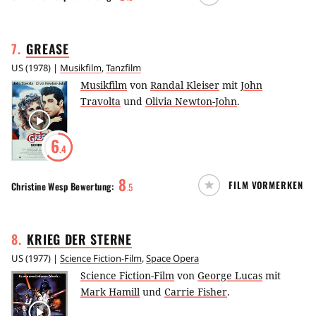
7
.
GREASE
US
(
1978
) |
Musikfilm
,
Tanzfilm
Musikfilm
von
Randal Kleiser
mit
John
Travolta
und
Olivia Newton-John
.
6
.4
8
FILM VORMERKEN
Christine Wesp
Bewertung:
.
5
8
.
KRIEG DER
STERNE
US
(
1977
) |
Science Fiction-Film
,
Space Opera
Science Fiction-Film
von
George Lucas
mit
Mark Hamill
und
Carrie Fisher
.