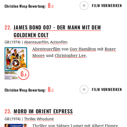
8
FILM VORMERKEN
Christine Wesp
Bewertung:
.
0
22
.
JAMES BOND 007 - DER MANN MIT DEM
GOLDENEN
COLT
GB
(
1974
) |
Abenteuerfilm
,
Actionfilm
Abenteuerfilm
von
Guy Hamilton
mit
Roger
Moore
und
Christopher Lee
.
6
.8
8
FILM VORMERKEN
Christine Wesp
Bewertung:
.
0
23
.
MORD IM ORIENT
EXPRESS
GB
(
1974
) |
Thriller
,
Whodunit
Thriller
von
Sidney Lumet
mit
Albert Finney