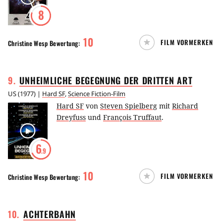
8
10
FILM VORMERKEN
Christine Wesp
Bewertung:
9
.
UNHEIMLICHE BEGEGNUNG DER DRITTEN
ART
US
(
1977
) |
Hard SF
,
Science Fiction-Film
Hard SF
von
Steven Spielberg
mit
Richard
Dreyfuss
und
François Truffaut
.
6
.9
10
FILM VORMERKEN
Christine Wesp
Bewertung:
10
.
ACHTERBAHN