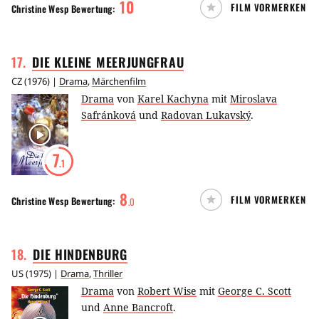
10
FILM VORMERKEN
Christine Wesp
Bewertung:
17
.
DIE KLEINE
MEERJUNGFRAU
CZ
(
1976
) |
Drama
,
Märchenfilm
Drama
von
Karel Kachyna
mit
Miroslava
Safránková
und
Radovan Lukavský
.
7
.1
8
FILM VORMERKEN
Christine Wesp
Bewertung:
.
0
18
.
DIE
HINDENBURG
US
(
1975
) |
Drama
,
Thriller
Drama
von
Robert Wise
mit
George C. Scott
und
Anne Bancroft
.