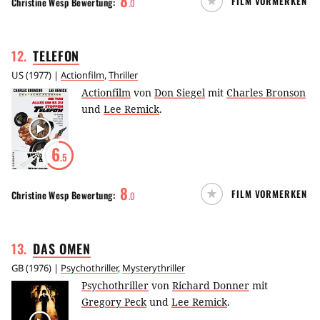
8
FILM VORMERKEN
Christine Wesp
Bewertung:
.
0
12
.
TELEFON
US
(
1977
) |
Actionfilm
,
Thriller
Actionfilm
von
Don Siegel
mit
Charles Bronson
und
Lee Remick
.
6
.5
8
FILM VORMERKEN
Christine Wesp
Bewertung:
.
0
13
.
DAS
OMEN
GB
(
1976
) |
Psychothriller
,
Mysterythriller
Psychothriller
von
Richard Donner
mit
Gregory Peck
und
Lee Remick
.