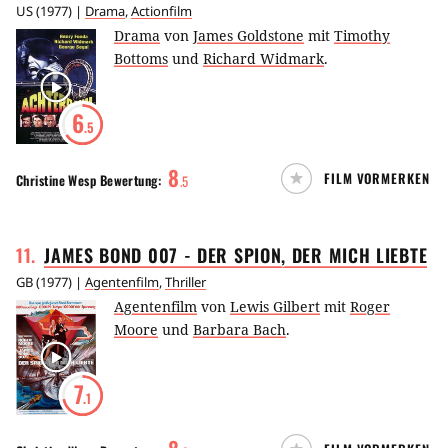
US
(
1977
) |
Drama
,
Actionfilm
Drama
von
James Goldstone
mit
Timothy
Bottoms
und
Richard Widmark
.
6
.5
8
FILM VORMERKEN
Christine Wesp
Bewertung:
.
5
11
.
JAMES BOND 007 - DER SPION, DER MICH
LIEBTE
GB
(
1977
) |
Agentenfilm
,
Thriller
Agentenfilm
von
Lewis Gilbert
mit
Roger
Moore
und
Barbara Bach
.
7
.1