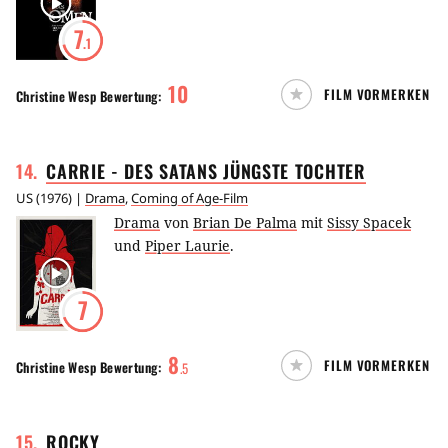
7
.1
10
FILM VORMERKEN
Christine Wesp
Bewertung:
14
.
CARRIE - DES SATANS JÜNGSTE
TOCHTER
US
(
1976
) |
Drama
,
Coming of Age-Film
Drama
von
Brian De Palma
mit
Sissy Spacek
und
Piper Laurie
.
7
8
FILM VORMERKEN
Christine Wesp
Bewertung:
.
5
15
.
ROCKY