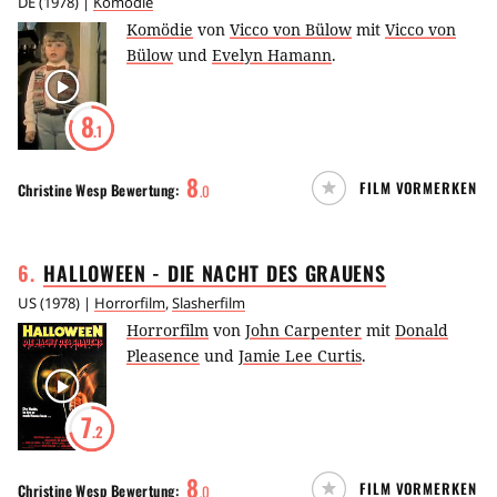
DE
(
1978
) |
Komödie
Komödie
von
Vicco von Bülow
mit
Vicco von
Bülow
und
Evelyn Hamann
.
8
.1
8
FILM VORMERKEN
Christine Wesp
Bewertung:
.
0
6
.
HALLOWEEN - DIE NACHT DES
GRAUENS
US
(
1978
) |
Horrorfilm
,
Slasherfilm
Horrorfilm
von
John Carpenter
mit
Donald
Pleasence
und
Jamie Lee Curtis
.
7
.2
8
FILM VORMERKEN
Christine Wesp
Bewertung:
.
0