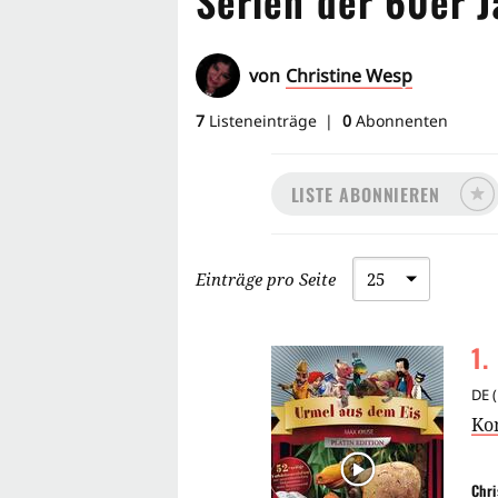
Serien der 60er J
von
Christine Wesp
7
Listeneinträge
0
Abonnenten
LISTE ABONNIEREN
Einträge pro Seite
1
.
DE
(
Ko
Chri