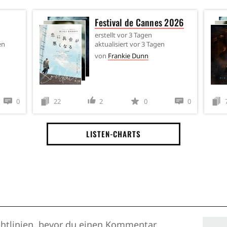
Festival de Cannes 2026
erstellt
vor 3 Tagen
en
aktualisiert
vor 3 Tagen
von
Frankie Dunn
0
22
2
0
0
LISTEN-CHARTS
htlinien
, bevor du einen Kommentar