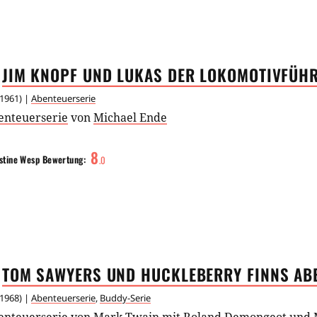
JIM KNOPF UND LUKAS DER
LOKOMOTIVFÜH
1961
) |
Abenteuerserie
enteuerserie
von
Michael Ende
8
stine Wesp
Bewertung:
.
0
TOM SAWYERS UND HUCKLEBERRY FINNS
AB
1968
) |
Abenteuerserie
,
Buddy-Serie