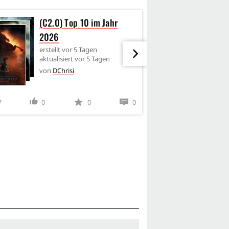
(C2.0) Top 10 im Jahr
Euro
2026
dem 
erstellt
vor 5 Tagen
erstel
aktualisiert
vor 5 Tagen
aktua
von
DChrisi
von
C
7
0
0
0
3
9