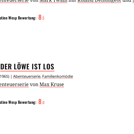
enteuerserie
von
Mark Twain
mit
Roland Demongeot
und
8
stine Wesp
Bewertung:
.
5
DER LÖWE IST
LOS
1965
) |
Abenteuerserie
,
Familienkomödie
enteuerserie
von
Max Kruse
8
stine Wesp
Bewertung:
.
0