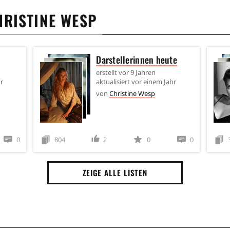
HRISTINE WESP
Darstellerinnen heute
erstellt
vor 9 Jahren
r
aktualisiert
vor einem Jahr
von
Christine Wesp
0
804
2
0
0
ZEIGE ALLE LISTEN