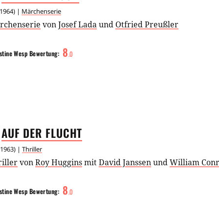
1964
) |
Märchenserie
rchenserie
von
Josef Lada
und
Otfried Preußler
8
stine Wesp
Bewertung:
.
0
AUF DER
FLUCHT
1963
) |
Thriller
iller
von
Roy Huggins
mit
David Janssen
und
William Con
8
stine Wesp
Bewertung:
.
0