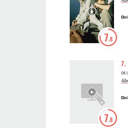
Ab
Chri
7
.8
7
.
DE
(
Ab
Chri
7
.8