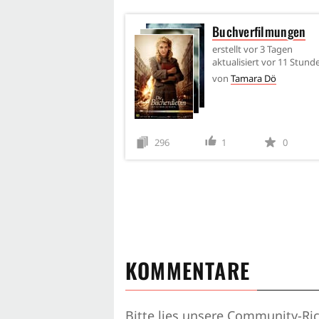
Buchverfilmungen
erstellt
vor 3 Tagen
aktualisiert
vor 11 Stund
von
Tamara Dö
296
1
0
KOMMENTARE
Bitte lies unsere
Community-Ric