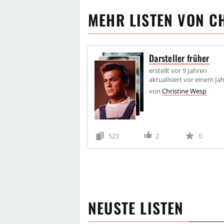
MEHR LISTEN VON
C
Darsteller früher
erstellt
vor 9 Jahren
aktualisiert
vor einem Jah
von
Christine Wesp
523
2
0
NEUSTE LISTEN