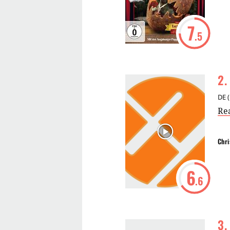
7
.5
2
.
DE
(
Re
Chri
6
.6
3
.