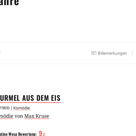
ahre
0
Bemerkungen
URMEL AUS DEM
EIS
1969
) |
Komödie
mödie
von
Max Kruse
9
stine Wesp
Bewertung:
.
0