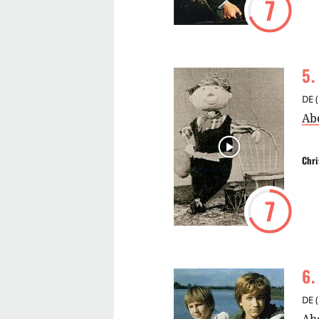
7
5
.
DE
(
Ab
Chri
7
6
.
DE
(