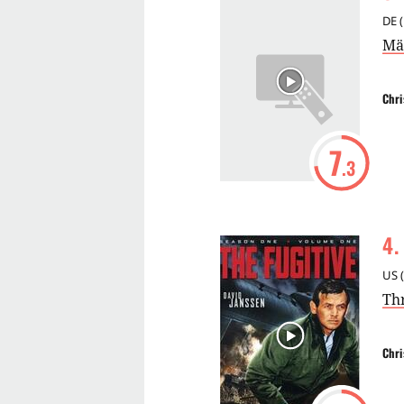
DE
(
Mä
Chri
7
.3
4
.
US
(
Thr
Chri