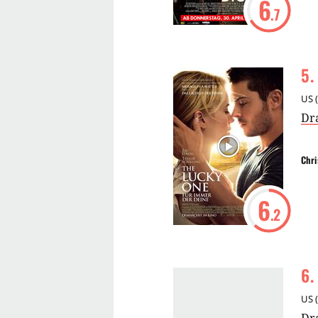
6
.7
5
.
US
(
Dr
Chri
6
.2
6
.
US
(