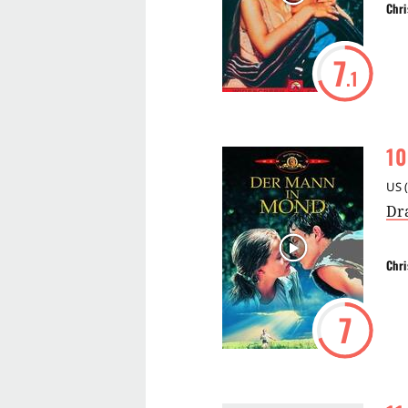
Chri
7
.1
10
US
(
Dr
Chri
7