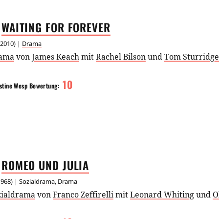
WAITING FOR
FOREVER
2010
) |
Drama
ama
von
James Keach
mit
Rachel Bilson
und
Tom Sturridge
10
stine Wesp
Bewertung:
ROMEO UND
JULIA
1968
) |
Sozialdrama
,
Drama
zialdrama
von
Franco Zeffirelli
mit
Leonard Whiting
und
O