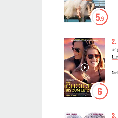
5
.9
2
.
US
(
Li
Chri
6
3
.