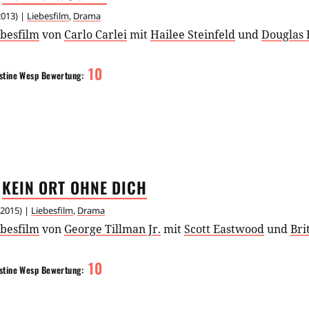
2013
) |
Liebesfilm
,
Drama
ebesfilm
von
Carlo Carlei
mit
Hailee Steinfeld
und
Douglas 
10
stine Wesp
Bewertung:
KEIN ORT OHNE
DICH
2015
) |
Liebesfilm
,
Drama
ebesfilm
von
George Tillman Jr.
mit
Scott Eastwood
und
Bri
10
stine Wesp
Bewertung: