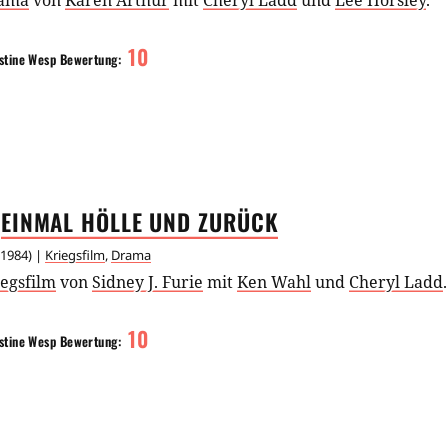
ama
von
Karen Arthur
mit
Cheryl Ladd
und
Lee Horsley
.
10
stine Wesp
Bewertung:
EINMAL HÖLLE UND
ZURÜCK
1984
) |
Kriegsfilm
,
Drama
egsfilm
von
Sidney J. Furie
mit
Ken Wahl
und
Cheryl Ladd
.
10
stine Wesp
Bewertung: