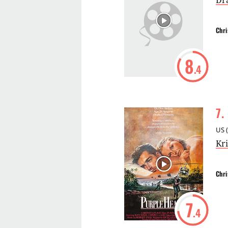
Dr
Chri
8
.4
7
.
US
(
Kri
Chri
7
.4