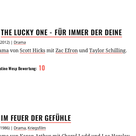
THE LUCKY ONE - FÜR IMMER DER
DEINE
2012
) |
Drama
ama
von
Scott Hicks
mit
Zac Efron
und
Taylor Schilling
.
10
stine Wesp
Bewertung:
IM FEUER DER
GEFÜHLE
1986
) |
Drama
,
Kriegsfilm