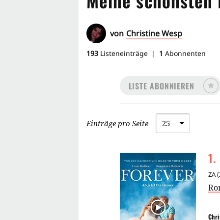
Meine schönsten 
von
Christine Wesp
193
Listeneinträge
1
Abonnenten
LISTE ABONNIEREN
Einträge pro Seite
1
.
ZA
(
Ro
Chri