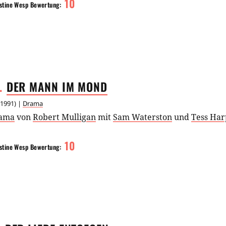
10
stine Wesp
Bewertung:
.
DER MANN IM
MOND
1991
) |
Drama
ama
von
Robert Mulligan
mit
Sam Waterston
und
Tess Har
10
stine Wesp
Bewertung: