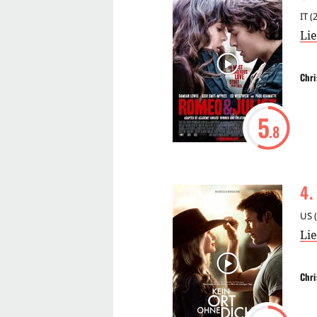
IT
(
Li
Chri
5
.8
4
.
US
(
Li
Chri