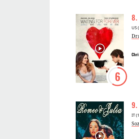
8
.
US
(
Dr
Chri
6
9
.
IT
(
So