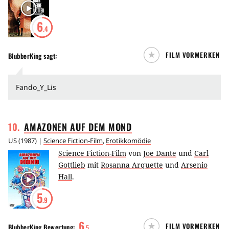
6
.4
FILM VORMERKEN
BlubberKing
sagt:
Fando_Y_Lis
10
.
AMAZONEN AUF DEM
MOND
US
(
1987
) |
Science Fiction-Film
,
Erotikkomödie
Science Fiction-Film
von
Joe Dante
und
Carl
Gottlieb
mit
Rosanna Arquette
und
Arsenio
Hall
.
5
.9
6
FILM VORMERKEN
BlubberKing
Bewertung:
.
5