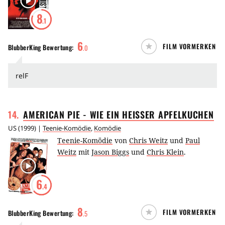
8
.1
6
FILM VORMERKEN
BlubberKing
Bewertung:
.
0
relF
14
.
AMERICAN PIE - WIE EIN HEISSER
APFELKUCHEN
US
(
1999
) |
Teenie-Komödie
,
Komödie
Teenie-Komödie
von
Chris Weitz
und
Paul
Weitz
mit
Jason Biggs
und
Chris Klein
.
6
.4
8
FILM VORMERKEN
BlubberKing
Bewertung:
.
5