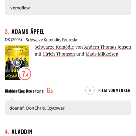
Nemoflow
3
.
ADAMS
ÄPFEL
DK
(
2005
) |
Schwarze Komödie
,
Groteske
Schwarze Komödie
von
Anders Thomas Jensen
mit
Ulrich Thomsen
und
Mads Mikkelsen
.
7
.4
6
FILM VORMERKEN
BlubberKing
Bewertung:
.
5
doenef, DonChris, Icytower
4
.
ALADDIN