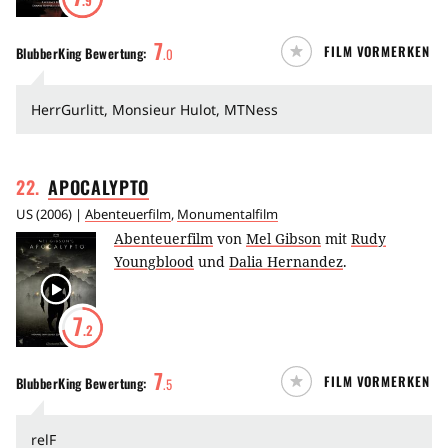
.9
7
FILM VORMERKEN
BlubberKing
Bewertung:
.
0
HerrGurlitt, Monsieur Hulot, MTNess
22
.
APOCALYPTO
US
(
2006
) |
Abenteuerfilm
,
Monumentalfilm
Abenteuerfilm
von
Mel Gibson
mit
Rudy
Youngblood
und
Dalia Hernandez
.
7
.2
7
FILM VORMERKEN
BlubberKing
Bewertung:
.
5
relF