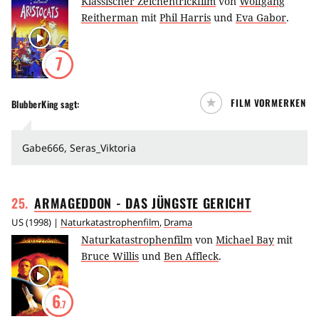
Klassischer Zeichentrickfilm
von
Wolfgang
Reitherman
mit
Phil Harris
und
Eva Gabor
.
7
FILM VORMERKEN
BlubberKing
sagt:
Gabe666, Seras_Viktoria
25
.
ARMAGEDDON - DAS JÜNGSTE
GERICHT
US
(
1998
) |
Naturkatastrophenfilm
,
Drama
Naturkatastrophenfilm
von
Michael Bay
mit
Bruce Willis
und
Ben Affleck
.
6
.7