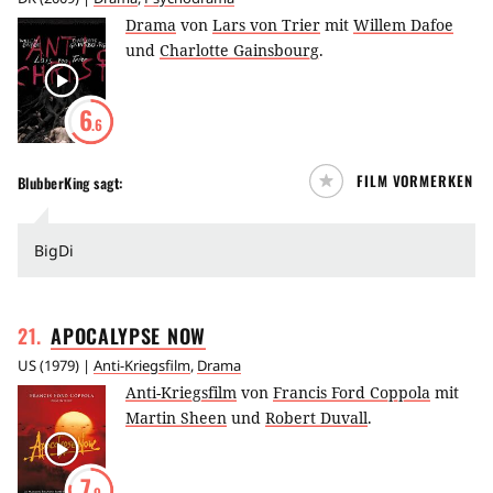
Drama
von
Lars von Trier
mit
Willem Dafoe
und
Charlotte Gainsbourg
.
6
.6
FILM VORMERKEN
BlubberKing
sagt:
BigDi
21
.
APOCALYPSE
NOW
US
(
1979
) |
Anti-Kriegsfilm
,
Drama
Anti-Kriegsfilm
von
Francis Ford Coppola
mit
Martin Sheen
und
Robert Duvall
.
7