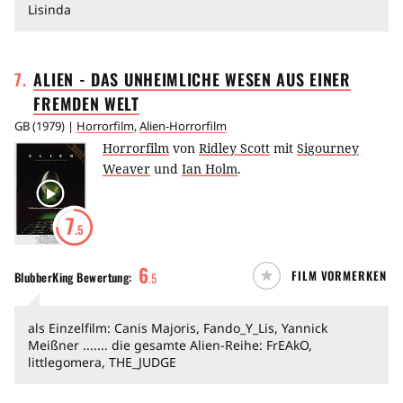
Lisinda
7
.
ALIEN - DAS UNHEIMLICHE WESEN AUS EINER
FREMDEN
WELT
GB
(
1979
) |
Horrorfilm
,
Alien-Horrorfilm
Horrorfilm
von
Ridley Scott
mit
Sigourney
Weaver
und
Ian Holm
.
7
.5
6
FILM VORMERKEN
BlubberKing
Bewertung:
.
5
als Einzelfilm: Canis Majoris, Fando_Y_Lis, Yannick
Meißner ....... die gesamte Alien-Reihe: FrEAkO,
littlegomera, THE_JUDGE