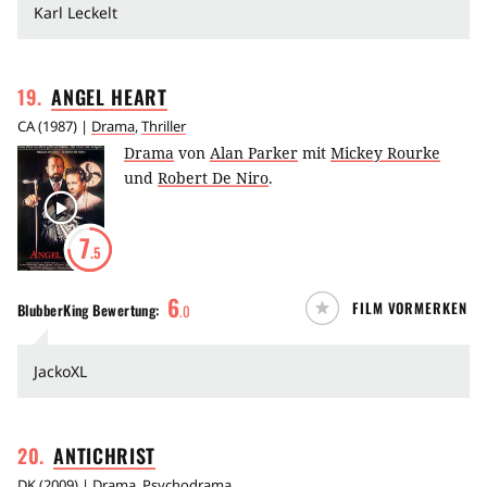
Karl Leckelt
19
.
ANGEL
HEART
CA
(
1987
) |
Drama
,
Thriller
Drama
von
Alan Parker
mit
Mickey Rourke
und
Robert De Niro
.
7
.5
6
FILM VORMERKEN
BlubberKing
Bewertung:
.
0
JackoXL
20
.
ANTICHRIST
DK
(
2009
) |
Drama
,
Psychodrama