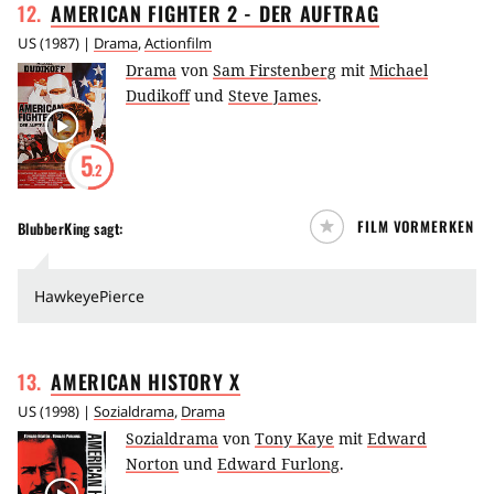
12
.
AMERICAN FIGHTER 2 - DER
AUFTRAG
US
(
1987
) |
Drama
,
Actionfilm
Drama
von
Sam Firstenberg
mit
Michael
Dudikoff
und
Steve James
.
5
.2
FILM VORMERKEN
BlubberKing
sagt:
HawkeyePierce
13
.
AMERICAN HISTORY
X
US
(
1998
) |
Sozialdrama
,
Drama
Sozialdrama
von
Tony Kaye
mit
Edward
Norton
und
Edward Furlong
.