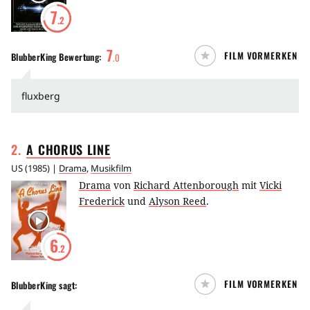
7
.2
7
FILM VORMERKEN
BlubberKing
Bewertung:
.
0
fluxberg
2
.
A CHORUS
LINE
US
(
1985
) |
Drama
,
Musikfilm
Drama
von
Richard Attenborough
mit
Vicki
Frederick
und
Alyson Reed
.
6
.2
FILM VORMERKEN
BlubberKing
sagt: