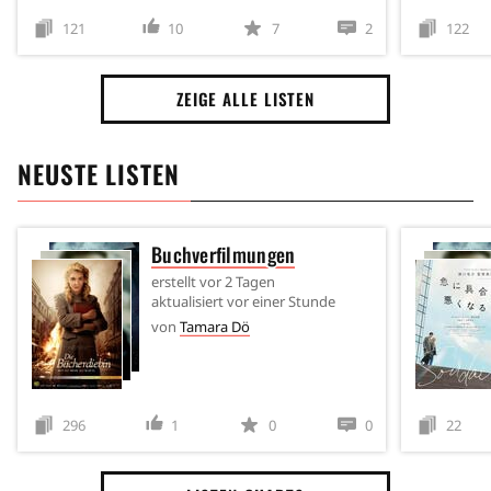
121
10
7
2
122
ZEIGE ALLE LISTEN
NEUSTE LISTEN
Buchverfilmungen
erstellt
vor 2 Tagen
aktualisiert
vor einer Stunde
von
Tamara Dö
296
1
0
0
22