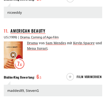
niceeddy
11
.
AMERICAN
BEAUTY
US
(
1999
) |
Drama
,
Coming of Age-Film
Drama
von
Sam Mendes
mit
Kevin Spacey
und
Mena Suvari
.
7
.6
6
FILM VORMERKEN
BlubberKing
Bewertung:
.
5
maddes89, StevenG