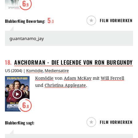
6
.9
5
FILM VORMERKEN
BlubberKing
Bewertung:
.
0
guantanamo_jay
18
.
ANCHORMAN - DIE LEGENDE VON RON
BURGUNDY
US
(
2004
) |
Komödie
,
Mediensatire
Komödie
von
Adam McKay
mit
Will Ferrell
und
Christina Applegate
.
6
.8
FILM VORMERKEN
BlubberKing
sagt: