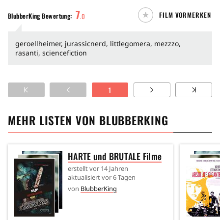
7
FILM VORMERKEN
BlubberKing
Bewertung:
.
0
geroellheimer, jurassicnerd, littlegomera, mezzzo,
rasanti, sciencefiction
1
MEHR LISTEN VON
BLUBBERKING
HARTE und BRUTALE Filme
erstellt
vor 14 Jahren
aktualisiert
vor 6 Tagen
von
BlubberKing