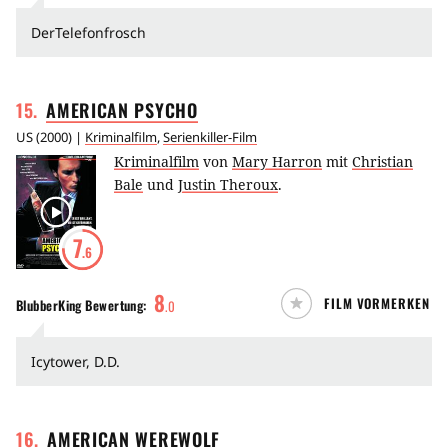
DerTelefonfrosch
15
.
AMERICAN
PSYCHO
US
(
2000
) |
Kriminalfilm
,
Serienkiller-Film
Kriminalfilm
von
Mary Harron
mit
Christian
Bale
und
Justin Theroux
.
7
.6
8
FILM VORMERKEN
BlubberKing
Bewertung:
.
0
Icytower, D.D.
16
.
AMERICAN
WEREWOLF