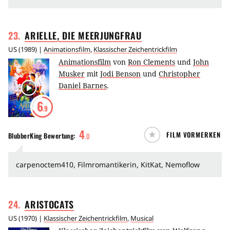
23
.
ARIELLE, DIE
MEERJUNGFRAU
US
(
1989
) |
Animationsfilm
,
Klassischer Zeichentrickfilm
Animationsfilm
von
Ron Clements
und
John
Musker
mit
Jodi Benson
und
Christopher
Daniel Barnes
.
6
.9
4
FILM VORMERKEN
BlubberKing
Bewertung:
.
0
carpenoctem410, Filmromantikerin, KitKat, Nemoflow
24
.
ARISTOCATS
US
(
1970
) |
Klassischer Zeichentrickfilm
,
Musical