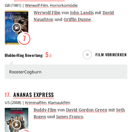
GB
(
1981
) |
Werwolf-Film
,
Horrorkomödie
Werwolf-Film
von
John Landis
mit
David
Naughton
und
Griffin Dunne
.
7
5
FILM VORMERKEN
BlubberKing
Bewertung:
.
0
RoosterCogburn
17
.
ANANAS
EXPRESS
US
(
2008
) |
Kriminalfilm
,
Klamaukfilm
Buddy-Film
von
David Gordon Green
mit
Seth
Rogen
und
James Franco
.