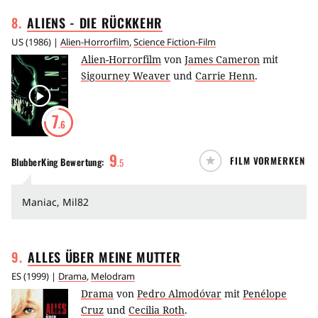
8
.
ALIENS - DIE
RÜCKKEHR
US
(
1986
) |
Alien-Horrorfilm
,
Science Fiction-Film
Alien-Horrorfilm
von
James Cameron
mit
Sigourney Weaver
und
Carrie Henn
.
7
.6
9
FILM VORMERKEN
BlubberKing
Bewertung:
.
5
Maniac, Mil82
9
.
ALLES ÜBER MEINE
MUTTER
ES
(
1999
) |
Drama
,
Melodram
Drama
von
Pedro Almodóvar
mit
Penélope
Cruz
und
Cecilia Roth
.