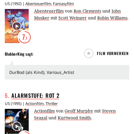
US
(
1992
) |
Abenteuerfilm
,
Fantasyfilm
Abenteuerfilm
von
Ron Clements
und
John
Musker
mit
Scott Weinger
und
Robin Williams
.
7
.1
FILM VORMERKEN
BlubberKing
sagt:
DurBod (als Kind), Various_Artist
5
.
ALARMSTUFE: ROT
2
US
(
1995
) |
Actionfilm
,
Thriller
Actionfilm
von
Geoff Murphy
mit
Steven
Seagal
und
Kurtwood Smith
.