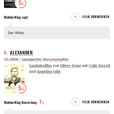
5
.5
FILM VORMERKEN
BlubberKing
sagt:
Der Witte
6
.
ALEXANDER
US
(
2004
) |
Sandalenfilm
,
Monumentalfilm
Sandalenfilm
von
Oliver Stone
mit
Colin Farrell
und
Angelina Jolie
.
5
.6
7
FILM VORMERKEN
BlubberKing
Bewertung:
.
0