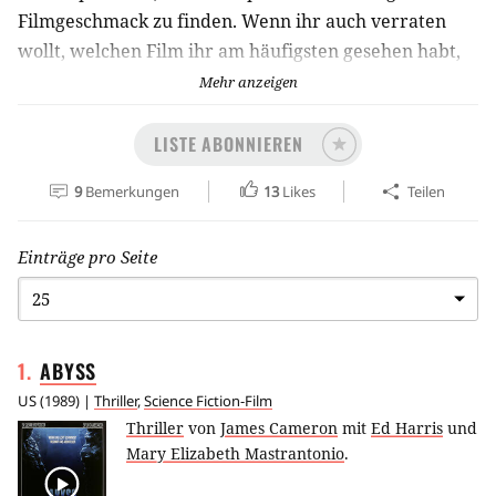
Filmgeschmack zu finden. Wenn ihr auch verraten
wollt, welchen Film ihr am häufigsten gesehen habt,
könnt ihr das hier tun. Die Kommentarfunktion zum
Mehr anzeigen
gleichlautenden Mp-Artikel wurde 2023 gesperrt ...
https://www.moviepilot.de/news/welchen-film-hast-
LISTE ABONNIEREN
du-am-haufigsten-gesehen-142307
9
Bemerkungen
13
Likes
Teilen
Einträge pro Seite
1
.
ABYSS
US
(
1989
) |
Thriller
,
Science Fiction-Film
Thriller
von
James Cameron
mit
Ed Harris
und
Mary Elizabeth Mastrantonio
.