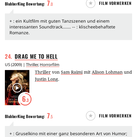
7
FILM VORMERKEN
BlubberKing
Bewertung:
.
0
+ : ein Kultfilm mit guten Tanzszenen und einem
interessanten Soundtrack....... -- : klischeebehaftete
Romanze.
24
.
DRAG ME TO
HELL
US
(
2009
) |
Thriller
,
Horrorfilm
Thriller
von
Sam Raimi
mit
Alison Lohman
und
Justin Long
.
6
.3
7
FILM VORMERKEN
BlubberKing
Bewertung:
.
5
+ : Gruselkino mit einer ganz besonderen Art von Humor;