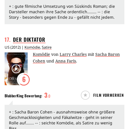
+ : gute filmische Umsetzung von Süskinds Roman; die
Darsteller machen ihre Sache ordentlich........ -- : die
Story - besonders gegen Ende zu - gefällt nicht jedem.
17
.
DER
DIKTATOR
US
(
2012
) |
Komödie
,
Satire
Komödie
von
Larry Charles
mit
Sacha Baron
Cohen
und
Anna Faris
.
6
3
FILM VORMERKEN
BlubberKing
Bewertung:
.
0
+ : Sacha Baron Cohen - ausnahmsweise ohne größere
Geschmacklosigkeiten und Fäkalwitze - geht in seiner
Rolle auf....... -- : seichte Komödie, als Satire zu wenig
Biss.