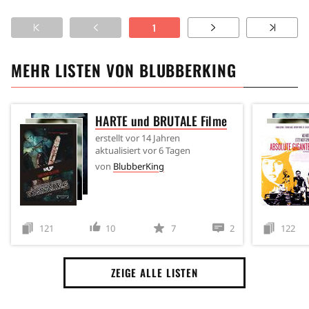
1
MEHR LISTEN VON
BLUBBERKING
HARTE und BRUTALE Filme
erstellt
vor 14 Jahren
aktualisiert
vor 6 Tagen
von
BlubberKing
121
10
7
2
122
ZEIGE ALLE LISTEN