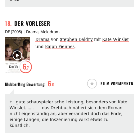
18
.
DER
VORLESER
DE
(
2008
) |
Drama
,
Melodram
Drama
von
Stephen Daldry
mit
Kate Winslet
und
Ralph Fiennes
.
6
.7
6
FILM VORMERKEN
BlubberKing
Bewertung:
.
0
+ : gute schauspielerische Leistung, besonders von Kate
Winslet....... -- : das Drehbuch nähert sich dem Roman
nicht eigenständig an, aber verändert doch das Ende;
einige Längen; die Inszenierung wirkt etwas zu
künstlich.