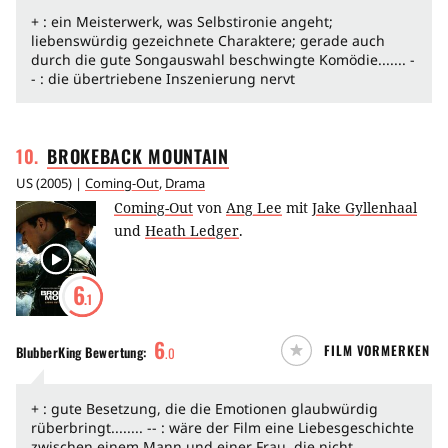
+ : ein Meisterwerk, was Selbstironie angeht;
liebenswürdig gezeichnete Charaktere; gerade auch
durch die gute Songauswahl beschwingte Komödie....... -
- : die übertriebene Inszenierung nervt
10
.
BROKEBACK
MOUNTAIN
US
(
2005
) |
Coming-Out
,
Drama
Coming-Out
von
Ang Lee
mit
Jake Gyllenhaal
und
Heath Ledger
.
6
.1
6
FILM VORMERKEN
BlubberKing
Bewertung:
.
0
+ : gute Besetzung, die die Emotionen glaubwürdig
rüberbringt........ -- : wäre der Film eine Liebesgeschichte
zwischen einem Mann und einer Frau, die nicht