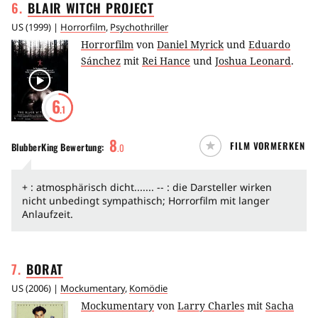
6
.
BLAIR WITCH
PROJECT
US
(
1999
) |
Horrorfilm
,
Psychothriller
Horrorfilm
von
Daniel Myrick
und
Eduardo
Sánchez
mit
Rei Hance
und
Joshua Leonard
.
6
.1
8
FILM VORMERKEN
BlubberKing
Bewertung:
.
0
+ : atmosphärisch dicht....... -- : die Darsteller wirken
nicht unbedingt sympathisch; Horrorfilm mit langer
Anlaufzeit.
7
.
BORAT
US
(
2006
) |
Mockumentary
,
Komödie
Mockumentary
von
Larry Charles
mit
Sacha