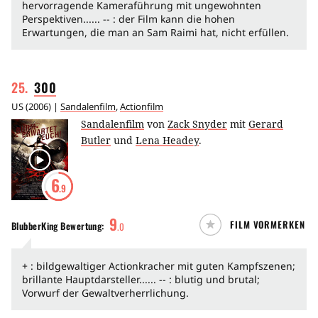
hervorragende Kameraführung mit ungewohnten
Perspektiven...... -- : der Film kann die hohen
Erwartungen, die man an Sam Raimi hat, nicht erfüllen.
25
.
300
US
(
2006
) |
Sandalenfilm
,
Actionfilm
Sandalenfilm
von
Zack Snyder
mit
Gerard
Butler
und
Lena Headey
.
6
.9
9
FILM VORMERKEN
BlubberKing
Bewertung:
.
0
+ : bildgewaltiger Actionkracher mit guten Kampfszenen;
brillante Hauptdarsteller...... -- : blutig und brutal;
Vorwurf der Gewaltverherrlichung.