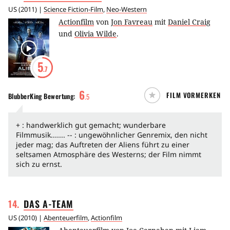
US
(
2011
) |
Science Fiction-Film
,
Neo-Western
Actionfilm
von
Jon Favreau
mit
Daniel Craig
und
Olivia Wilde
.
5
.7
6
FILM VORMERKEN
BlubberKing
Bewertung:
.
5
+ : handwerklich gut gemacht; wunderbare
Filmmusik....... -- : ungewöhnlicher Genremix, den nicht
jeder mag; das Auftreten der Aliens führt zu einer
seltsamen Atmosphäre des Westerns; der Film nimmt
sich zu ernst.
14
.
DAS
A-TEAM
US
(
2010
) |
Abenteuerfilm
,
Actionfilm