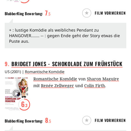
7
FILM VORMERKEN
BlubberKing
Bewertung:
.
5
+ : lustige Komödie als weibliches Pendant zu
HANGOVER....... -- : gegen Ende geht der Story etwas die
Puste aus.
9
.
BRIDGET JONES - SCHOKOLADE ZUM
FRÜHSTÜCK
US
(
2001
) |
Romantische Komödie
Romantische Komödie
von
Sharon Maguire
mit
Renée Zellweger
und
Colin Firth
.
6
.3
8
FILM VORMERKEN
BlubberKing
Bewertung:
.
5