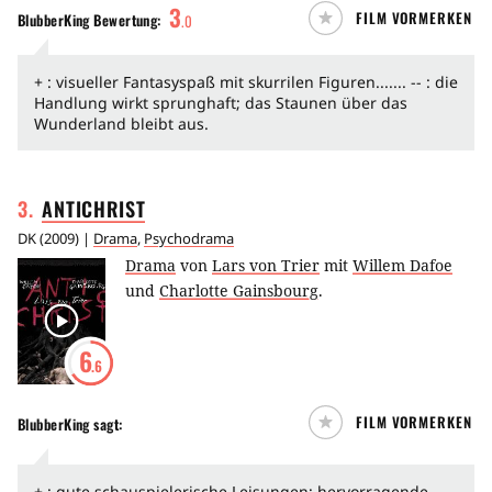
3
FILM VORMERKEN
BlubberKing
Bewertung:
.
0
+ : visueller Fantasyspaß mit skurrilen Figuren....... -- : die
Handlung wirkt sprunghaft; das Staunen über das
Wunderland bleibt aus.
3
.
ANTICHRIST
DK
(
2009
) |
Drama
,
Psychodrama
Drama
von
Lars von Trier
mit
Willem Dafoe
und
Charlotte Gainsbourg
.
6
.6
FILM VORMERKEN
BlubberKing
sagt:
+ : gute schauspielerische Leisungen; hervorragende