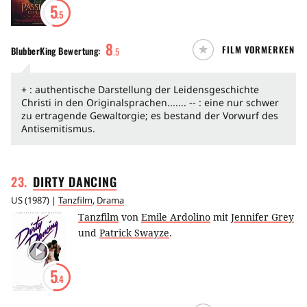
5
.5
8
FILM VORMERKEN
BlubberKing
Bewertung:
.
5
+ : authentische Darstellung der Leidensgeschichte
Christi in den Originalsprachen....... -- : eine nur schwer
zu ertragende Gewaltorgie; es bestand der Vorwurf des
Antisemitismus.
23
.
DIRTY
DANCING
US
(
1987
) |
Tanzfilm
,
Drama
Tanzfilm
von
Emile Ardolino
mit
Jennifer Grey
und
Patrick Swayze
.
5
.4