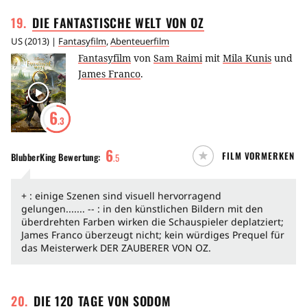
19
.
DIE FANTASTISCHE WELT VON
OZ
US
(
2013
) |
Fantasyfilm
,
Abenteuerfilm
Fantasyfilm
von
Sam Raimi
mit
Mila Kunis
und
James Franco
.
6
.3
6
FILM VORMERKEN
BlubberKing
Bewertung:
.
5
+ : einige Szenen sind visuell hervorragend
gelungen....... -- : in den künstlichen Bildern mit den
überdrehten Farben wirken die Schauspieler deplatziert;
James Franco überzeugt nicht; kein würdiges Prequel für
das Meisterwerk DER ZAUBERER VON OZ.
20
.
DIE 120 TAGE VON
SODOM