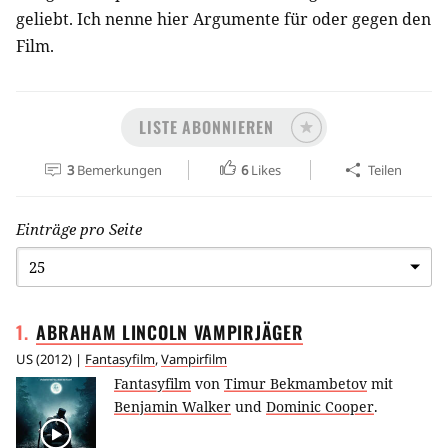
geliebt. Ich nenne hier Argumente für oder gegen den
Film.
LISTE ABONNIEREN
3
Bemerkungen
6
Likes
Teilen
Einträge pro Seite
1
.
ABRAHAM LINCOLN
VAMPIRJÄGER
US
(
2012
) |
Fantasyfilm
,
Vampirfilm
Fantasyfilm
von
Timur Bekmambetov
mit
Benjamin Walker
und
Dominic Cooper
.