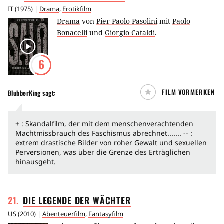
IT
(
1975
) |
Drama
,
Erotikfilm
Drama
von
Pier Paolo Pasolini
mit
Paolo
Bonacelli
und
Giorgio Cataldi
.
6
FILM VORMERKEN
BlubberKing
sagt:
+ : Skandalfilm, der mit dem menschenverachtenden
Machtmissbrauch des Faschismus abrechnet....... -- :
extrem drastische Bilder von roher Gewalt und sexuellen
Perversionen, was über die Grenze des Erträglichen
hinausgeht.
21
.
DIE LEGENDE DER
WÄCHTER
US
(
2010
) |
Abenteuerfilm
,
Fantasyfilm