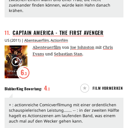
zueinander finden können, würde kein Hahn danach
krähen.
11
.
CAPTAIN AMERICA - THE FIRST
AVENGER
US
(
2011
) |
Abenteuerfilm
,
Actionfilm
Abenteuerfilm
von
Joe Johnston
mit
Chris
Evans
und
Sebastian Stan
.
6
.3
4
FILM VORMERKEN
BlubberKing
Bewertung:
.
0
+ : actionreiche Comicverfilmung mit einer ordentlichen
schauspielerischen Leistung....... -- : in der zweiten Hälfte
hagelt es Actionszenen am laufenden Band, was einem
auch mal auf den Wecker gehen kann.