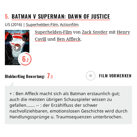
5
.
BATMAN V SUPERMAN: DAWN OF
JUSTICE
US
(
2016
) |
Superhelden-Film
,
Actionfilm
Superhelden-Film
von
Zack Snyder
mit
Henry
Cavill
und
Ben Affleck
.
6
.2
7
FILM VORMERKEN
BlubberKing
Bewertung:
.
0
+ : Ben Affleck macht sich als Batman erstaunlich gut;
auch die meisten übrigen Schauspieler wissen zu
gefallen....... -- : der Erzählfluss der schwer
nachvollziehbaren, emotionslosen Geschichte wird durch
Handlungssprünge u. Traumsequenzen unterbrochen.