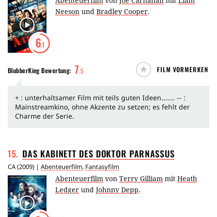
Abenteuerfilm
von
Joe Carnahan
mit
Liam
Neeson
und
Bradley Cooper
.
6
.1
7
FILM VORMERKEN
BlubberKing
Bewertung:
.
5
+ : unterhaltsamer Film mit teils guten Ideen....... -- :
Mainstreamkino, ohne Akzente zu setzen; es fehlt der
Charme der Serie.
15
.
DAS KABINETT DES DOKTOR
PARNASSUS
CA
(
2009
) |
Abenteuerfilm
,
Fantasyfilm
Abenteuerfilm
von
Terry Gilliam
mit
Heath
Ledger
und
Johnny Depp
.