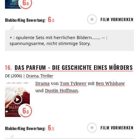
6
.6
6
FILM VORMERKEN
BlubberKing
Bewertung:
.
0
+ : opulente Sets mit herrlichen Bildern....... -- :
spannungsarme, nicht stimmige Story.
16
.
DAS PARFUM - DIE GESCHICHTE EINES
MÖRDERS
DE
(
2006
) |
Drama
,
Thriller
Drama
von
Tom Tykwer
mit
Ben Whishaw
und
Dustin Hoffman
.
6
.6
6
FILM VORMERKEN
BlubberKing
Bewertung:
.
5