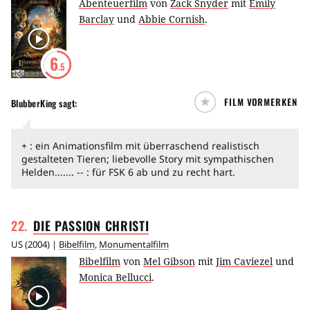
Abenteuerfilm
von
Zack Snyder
mit
Emily
Barclay
und
Abbie Cornish
.
6
.5
FILM VORMERKEN
BlubberKing
sagt:
+ : ein Animationsfilm mit überraschend realistisch
gestalteten Tieren; liebevolle Story mit sympathischen
Helden....... -- : für FSK 6 ab und zu recht hart.
22
.
DIE PASSION
CHRISTI
US
(
2004
) |
Bibelfilm
,
Monumentalfilm
Bibelfilm
von
Mel Gibson
mit
Jim Caviezel
und
Monica Bellucci
.