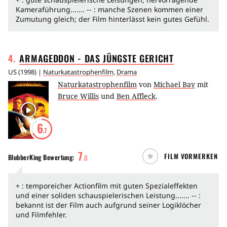
Kameraführung....... -- : manche Szenen kommen einer
Zumutung gleich; der Film hinterlässt kein gutes Gefühl.
4
.
ARMAGEDDON - DAS JÜNGSTE
GERICHT
US
(
1998
) |
Naturkatastrophenfilm
,
Drama
Naturkatastrophenfilm
von
Michael Bay
mit
Bruce Willis
und
Ben Affleck
.
6
.7
7
FILM VORMERKEN
BlubberKing
Bewertung:
.
0
+ : temporeicher Actionfilm mit guten Spezialeffekten
und einer soliden schauspielerischen Leistung....... -- :
bekannt ist der Film auch aufgrund seiner Logiklöcher
und Filmfehler.