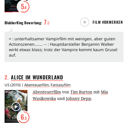
5
.8
7
FILM VORMERKEN
BlubberKing
Bewertung:
.
0
+ : unterhaltsamer Vampirfilm mit wenigen, aber guten
Actionszenen....... -- : Hauptdarsteller Benjamin Walker
wirkt etwas blass; trotz der Vampire kommt kaum Grusel
auf.
2
.
ALICE IM
WUNDERLAND
US
(
2010
) |
Abenteuerfilm
,
Fantasyfilm
Abenteuerfilm
von
Tim Burton
mit
Mia
Wasikowska
und
Johnny Depp
.
6
.5