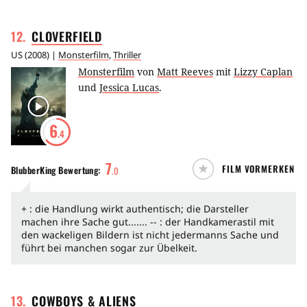
12
.
CLOVERFIELD
US
(
2008
) |
Monsterfilm
,
Thriller
Monsterfilm
von
Matt Reeves
mit
Lizzy Caplan
und
Jessica Lucas
.
6
.4
7
FILM VORMERKEN
BlubberKing
Bewertung:
.
0
+ : die Handlung wirkt authentisch; die Darsteller
machen ihre Sache gut....... -- : der Handkamerastil mit
den wackeligen Bildern ist nicht jedermanns Sache und
führt bei manchen sogar zur Übelkeit.
13
.
COWBOYS &
ALIENS