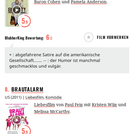
Baron Cohen
und
Pamela Anderson
.
5
.9
6
FILM VORMERKEN
BlubberKing
Bewertung:
.
0
+ : abgefahrene Satire auf die amerikanische
Gesellschaft....... -- : der Humor ist manchmal
geschmacklos und vulgär.
8
.
BRAUTALARM
US
(
2011
) |
Liebesfilm
,
Komödie
Liebesfilm
von
Paul Feig
mit
Kristen Wiig
und
Melissa McCarthy
.
5
.9