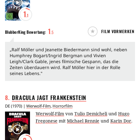
1
.1
1
FILM VORMERKEN
BlubberKing
Bewertung:
.
5
„Ralf Möller und Jeanette Biedermann sind wohl, neben
Humphrey Bogart/Ingrid Bergman und Vivien
Leigh/Clark Gable, jenes filmische Gespann, das die
Zeiten überdauern wird. Ralf Möller hier in der Rolle
seines Lebens."
8
.
DRACULA JAGT
FRANKENSTEIN
DE
(
1970
) |
Werwolf-Film
,
Horrorfilm
Werwolf-Film
von
Tulio Demicheli
und
Hugo
Fregonese
mit
Michael Rennie
und
Karin Dor
.