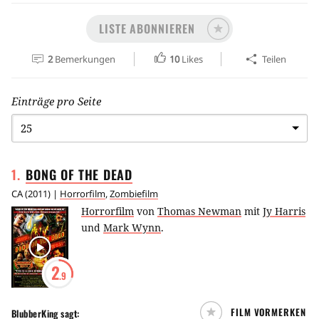
LISTE ABONNIEREN
2
Bemerkungen
10
Likes
Teilen
Einträge pro Seite
1
.
BONG OF THE
DEAD
CA
(
2011
) |
Horrorfilm
,
Zombiefilm
Horrorfilm
von
Thomas Newman
mit
Jy Harris
und
Mark Wynn
.
2
.9
FILM VORMERKEN
BlubberKing
sagt: