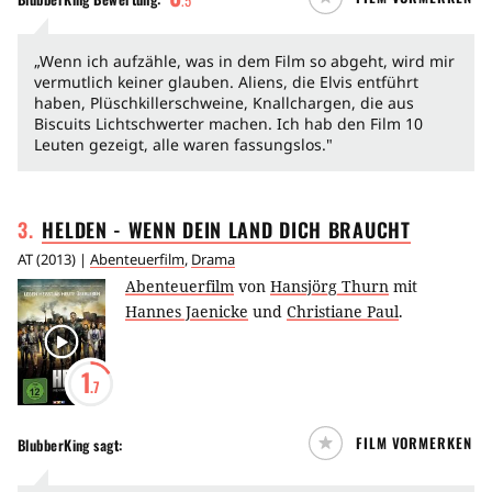
.
5
„Wenn ich aufzähle, was in dem Film so abgeht, wird mir
vermutlich keiner glauben. Aliens, die Elvis entführt
haben, Plüschkillerschweine, Knallchargen, die aus
Biscuits Lichtschwerter machen. Ich hab den Film 10
Leuten gezeigt, alle waren fassungslos."
3
.
HELDEN - WENN DEIN LAND DICH
BRAUCHT
AT
(
2013
) |
Abenteuerfilm
,
Drama
Abenteuerfilm
von
Hansjörg Thurn
mit
Hannes Jaenicke
und
Christiane Paul
.
1
.7
FILM VORMERKEN
BlubberKing
sagt: