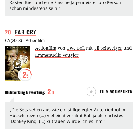
Kasten Bier und eine Flasche Jägermeister pro Person
schon mindestens sein."
20
.
FAR
CRY
CA
(
2008
) |
Actionfilm
Actionfilm
von
Uwe Boll
mit
Til Schweiger
und
Emmanuelle Vaugier
.
2
.5
2
FILM VORMERKEN
BlubberKing
Bewertung:
.
0
„Die Sets sehen aus wie ein stillgelegter Autofriedhof in
Hückelshoven (...) Vielleicht verfilmt Boll ja als nächstes
,Donkey King´ (...) Zutrauen würde ich es ihm."