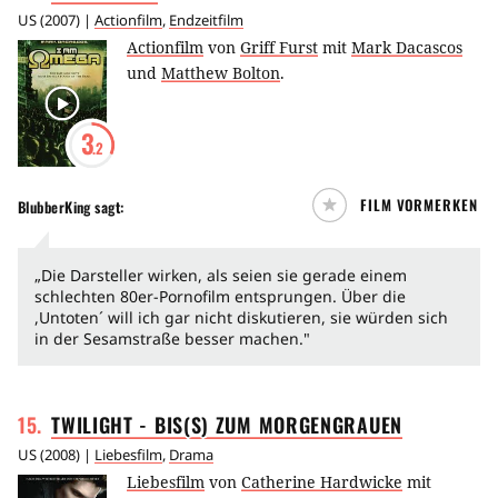
US
(
2007
) |
Actionfilm
,
Endzeitfilm
Actionfilm
von
Griff Furst
mit
Mark Dacascos
und
Matthew Bolton
.
3
.2
FILM VORMERKEN
BlubberKing
sagt:
„Die Darsteller wirken, als seien sie gerade einem
schlechten 80er-Pornofilm entsprungen. Über die
,Untoten´ will ich gar nicht diskutieren, sie würden sich
in der Sesamstraße besser machen."
15
.
TWILIGHT - BIS(S) ZUM
MORGENGRAUEN
US
(
2008
) |
Liebesfilm
,
Drama
Liebesfilm
von
Catherine Hardwicke
mit