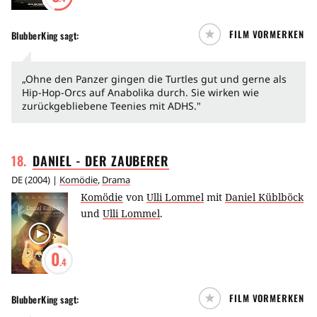
FILM VORMERKEN
BlubberKing
sagt:
„Ohne den Panzer gingen die Turtles gut und gerne als
Hip-Hop-Orcs auf Anabolika durch. Sie wirken wie
zurückgebliebene Teenies mit ADHS."
18
.
DANIEL - DER
ZAUBERER
DE
(
2004
) |
Komödie
,
Drama
Komödie
von
Ulli Lommel
mit
Daniel Küblböck
und
Ulli Lommel
.
0
.4
FILM VORMERKEN
BlubberKing
sagt: