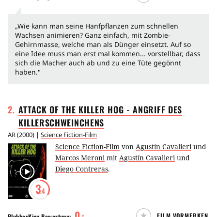
„Wie kann man seine Hanfpflanzen zum schnellen
Wachsen animieren? Ganz einfach, mit Zombie-
Gehirnmasse, welche man als Dünger einsetzt. Auf so
eine Idee muss man erst mal kommen... vorstellbar, dass
sich die Macher auch ab und zu eine Tüte gegönnt
haben."
2
.
ATTACK OF THE KILLER HOG - ANGRIFF DES
KILLERSCHWEINCHENS
AR
(
2000
) |
Science Fiction-Film
Science Fiction-Film
von
Agustín Cavalieri
und
Marcos Meroni
mit
Agustín Cavalieri
und
Diego Contreras
.
3
.4
0
FILM VORMERKEN
BlubberKing
Bewertung: