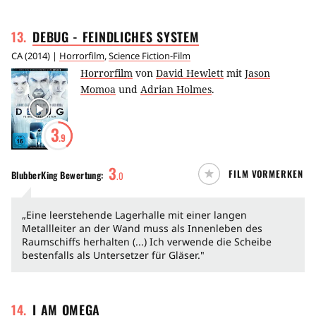
13
.
DEBUG - FEINDLICHES
SYSTEM
CA
(
2014
) |
Horrorfilm
,
Science Fiction-Film
Horrorfilm
von
David Hewlett
mit
Jason
Momoa
und
Adrian Holmes
.
3
.9
3
FILM VORMERKEN
BlubberKing
Bewertung:
.
0
„Eine leerstehende Lagerhalle mit einer langen
Metallleiter an der Wand muss als Innenleben des
Raumschiffs herhalten (...) Ich verwende die Scheibe
bestenfalls als Untersetzer für Gläser."
14
.
I AM
OMEGA