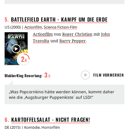
5
.
BATTLEFIELD EARTH - KAMPF UM DIE
ERDE
US
(
2000
) |
Actionfilm
,
Science Fiction-Film
Actionfilm
von
Roger Christian
mit
John
Travolta
und
Barry Pepper
.
2
.4
3
FILM VORMERKEN
BlubberKing
Bewertung:
.
0
„Was Popcornkino hätte werden können, kommt daher
wie die ,Augsburger Puppenkiste´ auf LSD!"
6
.
KARTOFFELSALAT - NICHT
FRAGEN!
DE
(
2015
) |
Komödie
,
Horrorfilm