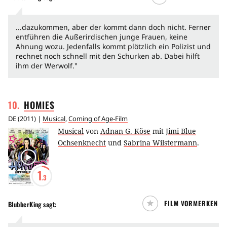
...dazukommen, aber der kommt dann doch nicht. Ferner
entführen die Außerirdischen junge Frauen, keine
Ahnung wozu. Jedenfalls kommt plötzlich ein Polizist und
rechnet noch schnell mit den Schurken ab. Dabei hilft
ihm der Werwolf."
10
.
HOMIES
DE
(
2011
) |
Musical
,
Coming of Age-Film
Musical
von
Adnan G. Köse
mit
Jimi Blue
Ochsenknecht
und
Sabrina Wilstermann
.
1
.3
FILM VORMERKEN
BlubberKing
sagt: