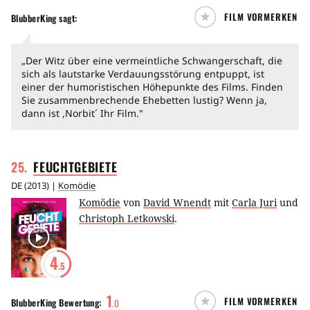
FILM VORMERKEN
BlubberKing
sagt:
„Der Witz über eine vermeintliche Schwangerschaft, die
sich als lautstarke Verdauungsstörung entpuppt, ist
einer der humoristischen Höhepunkte des Films. Finden
Sie zusammenbrechende Ehebetten lustig? Wenn ja,
dann ist ,Norbit´ Ihr Film."
25
.
FEUCHTGEBIETE
DE
(
2013
) |
Komödie
Komödie
von
David Wnendt
mit
Carla Juri
und
Christoph Letkowski
.
4
.5
1
FILM VORMERKEN
BlubberKing
Bewertung:
.
0