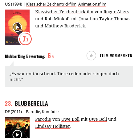
US
(
1994
) |
Klassischer Zeichentrickfilm
,
Animationsfilm
Klassischer Zeichentrickfilm
von
Roger Allers
und
Rob Minkoff
mit
Jonathan Taylor Thomas
und
Matthew Broderick
.
7
.7
6
FILM VORMERKEN
BlubberKing
Bewertung:
.
5
„Es war enttäuschend. Tiere reden oder singen doch
nicht."
23
.
BLUBBERELLA
DE
(
2011
) |
Parodie
,
Komödie
Parodie
von
Uwe Boll
mit
Uwe Boll
und
Lindsay Hollister
.