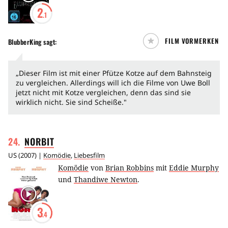
2
.1
FILM VORMERKEN
BlubberKing
sagt:
„Dieser Film ist mit einer Pfütze Kotze auf dem Bahnsteig
zu vergleichen. Allerdings will ich die Filme von Uwe Boll
jetzt nicht mit Kotze vergleichen, denn das sind sie
wirklich nicht. Sie sind Scheiße."
24
.
NORBIT
US
(
2007
) |
Komödie
,
Liebesfilm
Komödie
von
Brian Robbins
mit
Eddie Murphy
und
Thandiwe Newton
.
3
.4