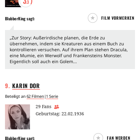
3
.3
FILM VORMERKEN
BlubberKing
sagt:
„Zur Story: Außerirdische planen, die Erde zu
übernehmen, indem sie Kreaturen aus einem Buch zu
kontrollieren versuchen. Auf ihrem Plan stehen Dracula,
eine Mumie, ein Werwolf und Frankensteins Monster.
Eigentlich soll auch ein Golem...
9
.
KARIN
DOR
Beteiligt an
62 Filmen
|
1 Serie
29
Fans
Geburtstag:
22.02.1936
FAN WERDEN
BlubberKing sagt: