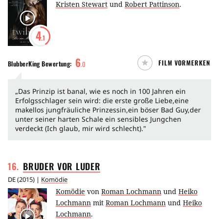
Kristen Stewart
und
Robert Pattinson
.
4
.1
6
FILM VORMERKEN
BlubberKing
Bewertung:
.
0
„Das Prinzip ist banal, wie es noch in 100 Jahren ein
Erfolgsschlager sein wird: die erste große Liebe,eine
makellos jungfräuliche Prinzessin,ein böser Bad Guy,der
unter seiner harten Schale ein sensibles Jungchen
verdeckt (Ich glaub, mir wird schlecht)."
16
.
BRUDER VOR
LUDER
DE
(
2015
) |
Komödie
Komödie
von
Roman Lochmann
und
Heiko
Lochmann
mit
Roman Lochmann
und
Heiko
Lochmann
.