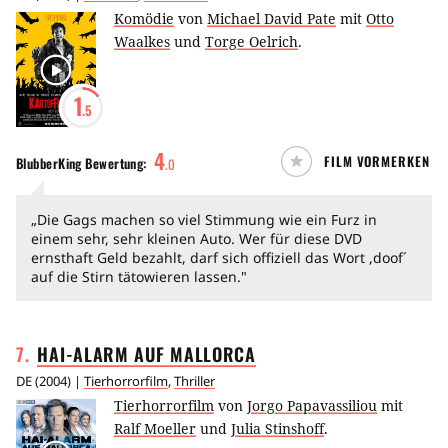
Komödie
von
Michael David Pate
mit
Otto
Waalkes
und
Torge Oelrich
.
1
.5
4
FILM VORMERKEN
BlubberKing
Bewertung:
.
0
„Die Gags machen so viel Stimmung wie ein Furz in
einem sehr, sehr kleinen Auto. Wer für diese DVD
ernsthaft Geld bezahlt, darf sich offiziell das Wort ,doof´
auf die Stirn tätowieren lassen."
7
.
HAI-ALARM AUF
MALLORCA
DE
(
2004
) |
Tierhorrorfilm
,
Thriller
Tierhorrorfilm
von
Jorgo Papavassiliou
mit
Ralf Moeller
und
Julia Stinshoff
.