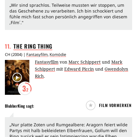
„Wir sind sprachlos. Teilweise mussten wir stoppen, um
das Geschehene zu verarbeiten. Ich bin schockiert und
fühle mich fast schon persönlich angegriffen von diesem
,Film´."
11
.
THE RING
THING
CH
(
2004
) |
Fantasyfilm
,
Komödie
Fantasyfilm
von
Marc Schippert
und
Mark
Schippert
mit
Edward Piccin
und
Gwendolyn
Rich
.
3
.2
FILM VORMERKEN
BlubberKing
sagt:
„Nur platte Zoten und Rumgealbere: Aragorn feiert wilde
Partys mit halb bekleideten Elbenfrauen, Gollum will den
Ring zurück,weil er sein Intimpiercing war,die Elben