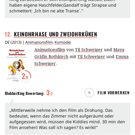
haben eigene Haschfelder,Gandalf trägt Strapse und
schmettert: ,Ich bin ne alte Transe´."
12
.
KEINOHRHASE UND
ZWEIOHRKÜKEN
DE
(
2013
) |
Animationsfilm
,
Komödie
Animationsfilm
von
Til Schweiger
und
Maya
Gräfin Rothkirch
mit
Til Schweiger
und
Emma
Schweiger
.
2
.9
3
FILM VORMERKEN
BlubberKing
Bewertung:
.
0
„Mittlerweile nehme ich den Film als Drohung. Das
bedeutet, wenn das Zimmer nicht aufgeräumt oder
aufgegessen wird, müssen die Kiddies mind. 30 min den
Film ansehen! Was soll ich sagen? Es wirkt!"