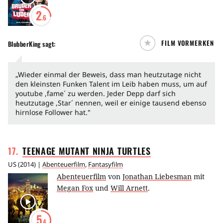
2
.6
FILM VORMERKEN
BlubberKing
sagt:
„Wieder einmal der Beweis, dass man heutzutage nicht
den kleinsten Funken Talent im Leib haben muss, um auf
youtube ,fame´ zu werden. Jeder Depp darf sich
heutzutage ,Star´ nennen, weil er einige tausend ebenso
hirnlose Follower hat."
17
.
TEENAGE MUTANT NINJA
TURTLES
US
(
2014
) |
Abenteuerfilm
,
Fantasyfilm
Abenteuerfilm
von
Jonathan Liebesman
mit
Megan Fox
und
Will Arnett
.
5
.4