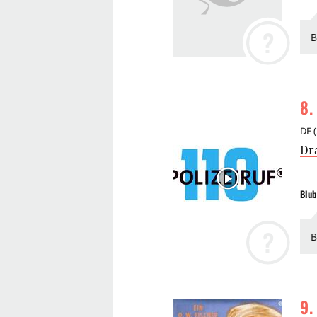
?
B
8
.
DE
(
Dr
Blub
?
B
9
.