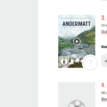
3
.
CH
Do
Blub
?
A
4
.
DE
(
Bio