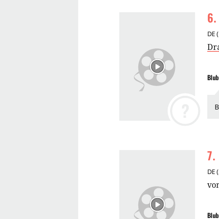
6
.
DE
(
Dr
Blub
?
B
7
.
DE
(
vo
Blub