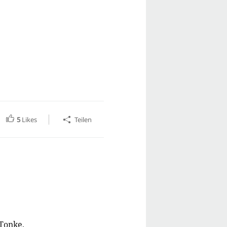
5
Likes
Teilen
Tonke
.