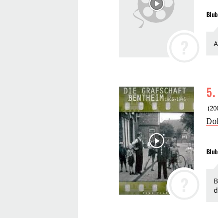
Blub
?
5
.
(
20
Do
Blub
?
B
d