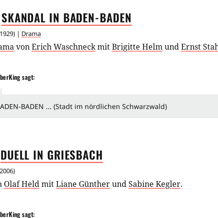
SKANDAL IN
BADEN-BADEN
1929
) |
Drama
ama
von
Erich Waschneck
mit
Brigitte Helm
und
Ernst Sta
berKing
sagt:
ADEN-BADEN ... (Stadt im nördlichen Schwarzwald)
DUELL IN
GRIESBACH
2006
)
n
Olaf Held
mit
Liane Günther
und
Sabine Kegler
.
berKing
sagt: