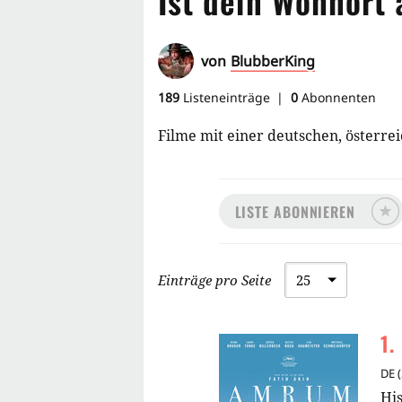
Ist dein Wohnort 
von
BlubberKing
189
Listeneinträge
0
Abonnenten
Filme mit einer deutschen, österrei
LISTE ABONNIEREN
Einträge pro Seite
1
.
DE
(
His