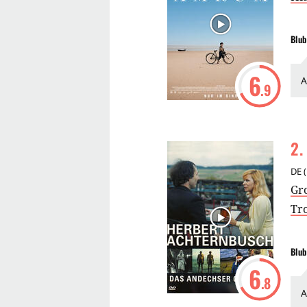
Blub
6
A
.9
2
.
DE
(
Gr
Tro
Blub
6
.8
A