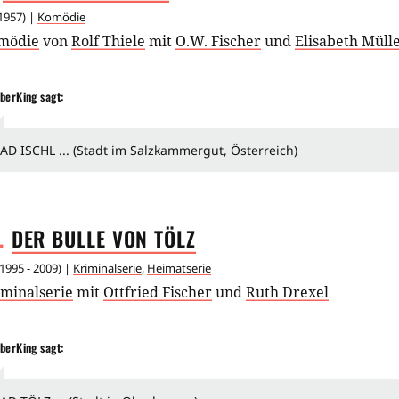
1957
) |
Komödie
mödie
von
Rolf Thiele
mit
O.W. Fischer
und
Elisabeth Müll
berKing
sagt:
AD ISCHL ... (Stadt im Salzkammergut, Österreich)
.
DER BULLE VON
TÖLZ
1995 - 2009
) |
Kriminalserie
,
Heimatserie
iminalserie
mit
Ottfried Fischer
und
Ruth Drexel
berKing
sagt: