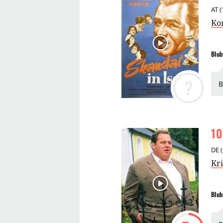
AT
(
Ko
Blub
?
B
10
DE
(
Kr
Blub