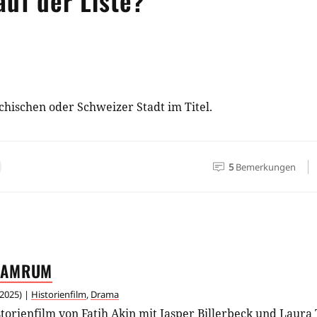
auf der Liste?
chischen oder Schweizer Stadt im Titel.
5
Bemerkungen
AMRUM
2025
) |
Historienfilm
,
Drama
torienfilm
von
Fatih Akin
mit
Jasper Billerbeck
und
Laura 