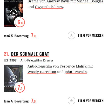
Drama
von
Andrew Davis
mit
Michael Douglas
und
Gwyneth Paltrow
.
6
.8
7
FILM VORMERKEN
tom777
Bewertung:
.
0
21
.
DER SCHMALE
GRAT
US
(
1998
) |
Anti-Kriegsfilm
,
Drama
Anti-Kriegsfilm
von
Terrence Malick
mit
Woody Harrelson
und
John Travolta
.
7
.4
7
FILM VORMERKEN
tom777
Bewertung:
.
0