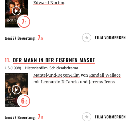
Edward Norton
.
7
.1
7
FILM VORMERKEN
tom777
Bewertung:
.
5
11
.
DER MANN IN DER EISERNEN
MASKE
US
(
1998
) |
Historienfilm
,
Schicksalsdrama
Mantel-und-Degen-Film
von
Randall Wallace
mit
Leonardo DiCaprio
und
Jeremy Irons
.
6
.3
7
FILM VORMERKEN
tom777
Bewertung:
.
5