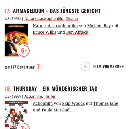
17
.
ARMAGEDDON - DAS JÜNGSTE
GERICHT
US
(
1998
) |
Naturkatastrophenfilm
,
Drama
Naturkatastrophenfilm
von
Michael Bay
mit
Bruce Willis
und
Ben Affleck
.
6
.7
7
FILM VORMERKEN
tom777
Bewertung:
.
5
18
.
THURSDAY - EIN MÖRDERISCHER
TAG
US
(
1998
) |
Actionfilm
,
Thriller
Actionfilm
von
Skip Woods
mit
Thomas Jane
und
Paula Marshall
.
7