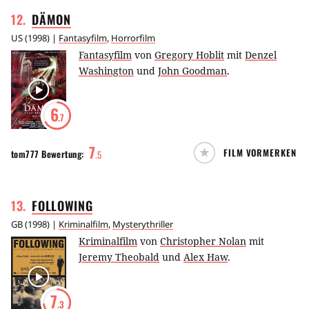
12
.
DÄMON
US
(
1998
) |
Fantasyfilm
,
Horrorfilm
Fantasyfilm
von
Gregory Hoblit
mit
Denzel
Washington
und
John Goodman
.
6
.7
7
FILM VORMERKEN
tom777
Bewertung:
.
5
13
.
FOLLOWING
GB
(
1998
) |
Kriminalfilm
,
Mysterythriller
Kriminalfilm
von
Christopher Nolan
mit
Jeremy Theobald
und
Alex Haw
.
7
.3