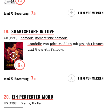
.2
7
FILM VORMERKEN
tom777
Bewertung:
.
0
19
.
SHAKESPEARE IN
LOVE
GB
(
1998
) |
Komödie
,
Romantische Komödie
Komödie
von
John Madden
mit
Joseph Fiennes
und
Gwyneth Paltrow
.
6
.5
7
FILM VORMERKEN
tom777
Bewertung:
.
0
20
.
EIN PERFEKTER
MORD
US
(
1998
) |
Drama
,
Thriller