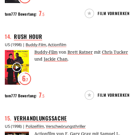
7
FILM VORMERKEN
tom777
Bewertung:
.
5
14
.
RUSH
HOUR
US
(
1998
) |
Buddy-Film
,
Actionfilm
Buddy-Film
von
Brett Ratner
mit
Chris Tucker
und
Jackie Chan
.
6
.7
7
FILM VORMERKEN
tom777
Bewertung:
.
5
15
.
VERHANDLUNGSSACHE
US
(
1998
) |
Polizeifilm
,
Verschwörungsthriller
Actionfilm
von
F. Gary Gray
mit
Samuel L.