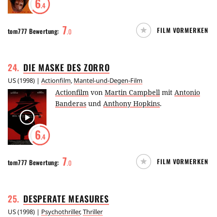
6
.4
7
FILM VORMERKEN
tom777
Bewertung:
.
0
24
.
DIE MASKE DES
ZORRO
US
(
1998
) |
Actionfilm
,
Mantel-und-Degen-Film
Actionfilm
von
Martin Campbell
mit
Antonio
Banderas
und
Anthony Hopkins
.
6
.4
7
FILM VORMERKEN
tom777
Bewertung:
.
0
25
.
DESPERATE
MEASURES
US
(
1998
) |
Psychothriller
,
Thriller