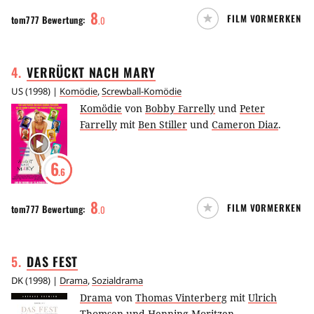
8
FILM VORMERKEN
tom777
Bewertung:
.
0
4
.
VERRÜCKT NACH
MARY
US
(
1998
) |
Komödie
,
Screwball-Komödie
Komödie
von
Bobby Farrelly
und
Peter
Farrelly
mit
Ben Stiller
und
Cameron Diaz
.
6
.6
8
FILM VORMERKEN
tom777
Bewertung:
.
0
5
.
DAS
FEST
DK
(
1998
) |
Drama
,
Sozialdrama
Drama
von
Thomas Vinterberg
mit
Ulrich
Thomsen
und
Henning Moritzen
.