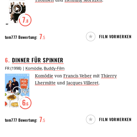
7
.8
7
FILM VORMERKEN
tom777
Bewertung:
.
5
6
.
DINNER FÜR
SPINNER
FR
(
1998
) |
Komödie
,
Buddy-Film
Komödie
von
Francis Veber
mit
Thierry
Lhermitte
und
Jacques Villeret
.
6
.6
7
FILM VORMERKEN
tom777
Bewertung:
.
5