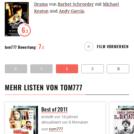
Drama
von
Barbet Schroeder
mit
Michael
Keaton
und
Andy Garcia
.
6
.3
7
FILM VORMERKEN
tom777
Bewertung:
.
0
1
MEHR LISTEN VON
TOM777
Best of 2011
erstellt
vor 14 Jahren
aktualisiert
vor 6 Monaten
von
tom777