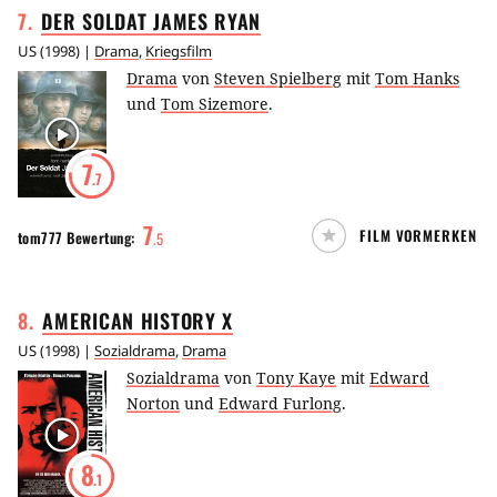
7
.
DER SOLDAT JAMES
RYAN
US
(
1998
) |
Drama
,
Kriegsfilm
Drama
von
Steven Spielberg
mit
Tom Hanks
und
Tom Sizemore
.
7
.7
7
FILM VORMERKEN
tom777
Bewertung:
.
5
8
.
AMERICAN HISTORY
X
US
(
1998
) |
Sozialdrama
,
Drama
Sozialdrama
von
Tony Kaye
mit
Edward
Norton
und
Edward Furlong
.
8
.1