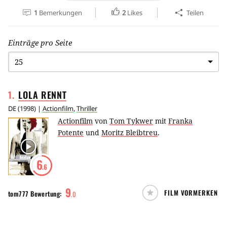
1
Bemerkungen
2
Likes
Teilen
Einträge pro Seite
1
.
LOLA
RENNT
DE
(
1998
) |
Actionfilm
,
Thriller
Actionfilm
von
Tom Tykwer
mit
Franka
Potente
und
Moritz Bleibtreu
.
6
.6
9
FILM VORMERKEN
tom777
Bewertung:
.
0