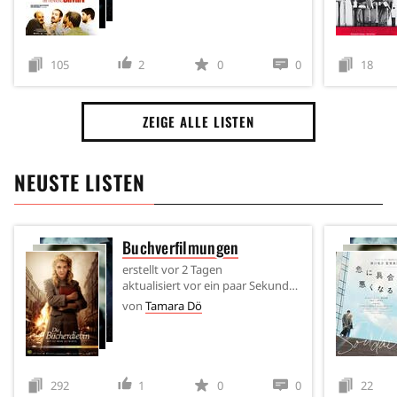
105
2
0
0
18
ZEIGE ALLE LISTEN
NEUSTE LISTEN
Buchverfilmungen
erstellt
vor 2 Tagen
aktualisiert
vor ein paar Sekunden
von
Tamara Dö
292
1
0
0
22