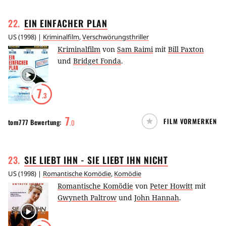
22
.
EIN EINFACHER
PLAN
US
(
1998
) |
Kriminalfilm
,
Verschwörungsthriller
Kriminalfilm
von
Sam Raimi
mit
Bill Paxton
und
Bridget Fonda
.
7
.3
7
FILM VORMERKEN
tom777
Bewertung:
.
0
23
.
SIE LIEBT IHN - SIE LIEBT IHN
NICHT
US
(
1998
) |
Romantische Komödie
,
Komödie
Romantische Komödie
von
Peter Howitt
mit
Gwyneth Paltrow
und
John Hannah
.