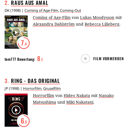
2
.
RAUS AUS
AMAL
DK
(
1998
) |
Coming of Age-Film
,
Coming-Out
Coming of Age-Film
von
Lukas Moodysson
mit
Alexandra Dahlström
und
Rebecca Liljeberg
.
7
.4
8
FILM VORMERKEN
tom777
Bewertung:
.
5
3
.
RING - DAS
ORIGINAL
JP
(
1998
) |
Horrorfilm
,
Gruselfilm
Horrorfilm
von
Hideo Nakata
mit
Nanako
Matsushima
und
Miki Nakatani
.
6
.5