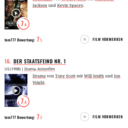
Jackson
und
Kevin Spacey
.
7
.4
7
FILM VORMERKEN
tom777
Bewertung:
.
5
16
.
DER STAATSFEIND NR.
1
US
(
1998
) |
Drama
,
Actionfilm
Drama
von
Tony Scott
mit
Will Smith
und
Jon
Voight
.
7
.4
7
FILM VORMERKEN
tom777
Bewertung:
.
5