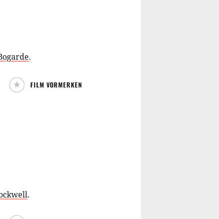
Bogarde
.
FILM VORMERKEN
ockwell
.