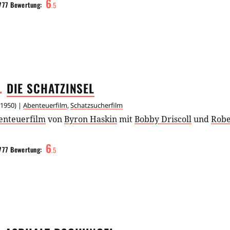
6
777
Bewertung:
.
5
.
DIE
SCHATZINSEL
1950
) |
Abenteuerfilm
,
Schatzsucherfilm
enteuerfilm
von
Byron Haskin
mit
Bobby Driscoll
und
Robe
6
777
Bewertung:
.
5