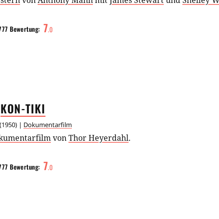
stern
von
Anthony Mann
mit
James Stewart
und
Shelley W
7
777
Bewertung:
.
0
KON-TIKI
(
1950
) |
Dokumentarfilm
kumentarfilm
von
Thor Heyerdahl
.
7
777
Bewertung:
.
0