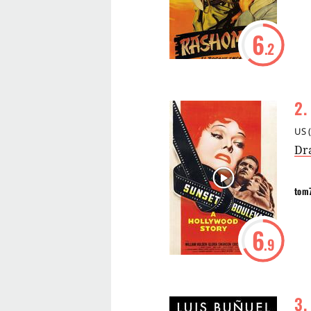
6
.2
2
.
US
(
Dr
tom
6
.9
3
.