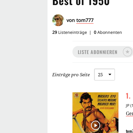
Best of 1950
von
tom777
29
Listeneinträge
0
Abonnenten
LISTE ABONNIEREN
Einträge pro Seite
1
.
JP
(
Ge
tom