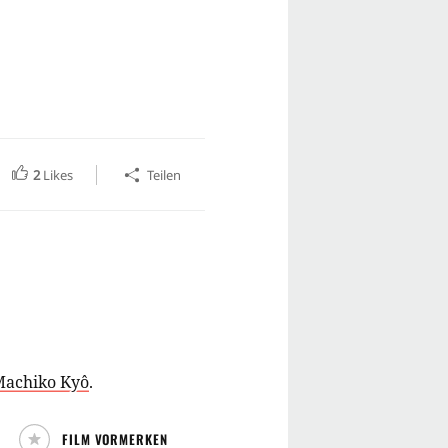
2
Likes
Teilen
achiko Kyô
.
FILM VORMERKEN