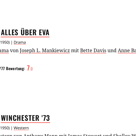
ALLES ÜBER
EVA
1950
) |
Drama
ama
von
Joseph L. Mankiewicz
mit
Bette Davis
und
Anne B
7
777
Bewertung:
.
0
WINCHESTER
'73
1950
) |
Western