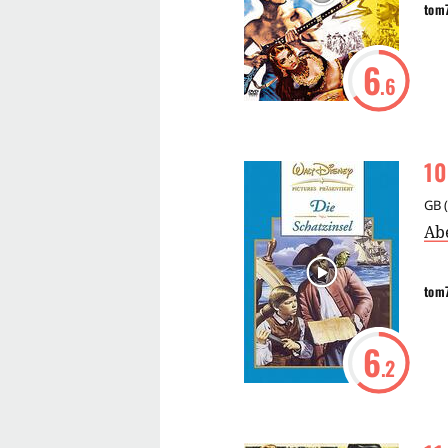
tom
6
.6
10
GB
(
Ab
tom
6
.2