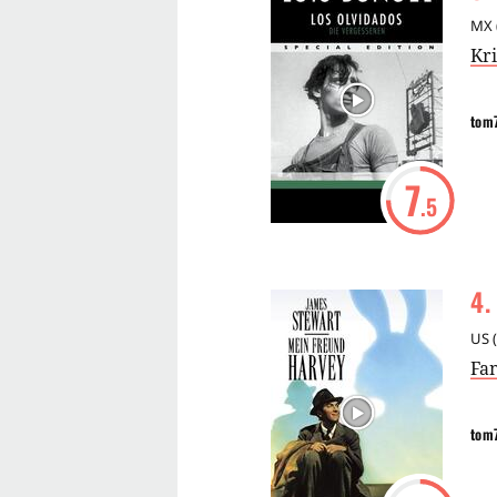
MX
Kr
tom
7
.5
4
.
US
(
Fa
tom