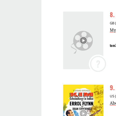
8
.
GB
(
Mys
tom
?
9
.
US
(
Ab