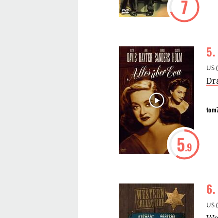
7
5
.
US
(
Dr
tom
5
.9
6
.
US
(