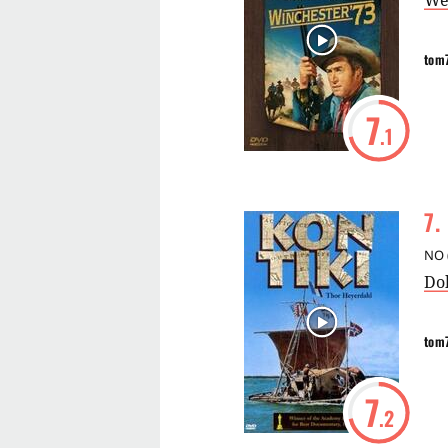
We
tom
7
.1
7
.
NO
Do
tom
7
.2