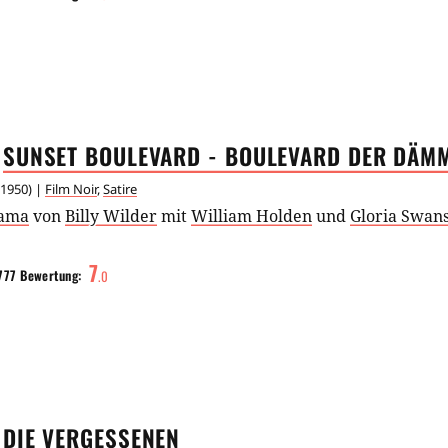
SUNSET BOULEVARD - BOULEVARD DER
DÄM
1950
) |
Film Noir
,
Satire
ama
von
Billy Wilder
mit
William Holden
und
Gloria Swan
7
777
Bewertung:
.
0
DIE
VERGESSENEN