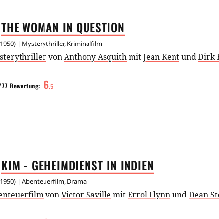
THE WOMAN IN
QUESTION
1950
) |
Mysterythriller
,
Kriminalfilm
terythriller
von
Anthony Asquith
mit
Jean Kent
und
Dirk 
6
777
Bewertung:
.
5
KIM - GEHEIMDIENST IN
INDIEN
1950
) |
Abenteuerfilm
,
Drama
enteuerfilm
von
Victor Saville
mit
Errol Flynn
und
Dean St