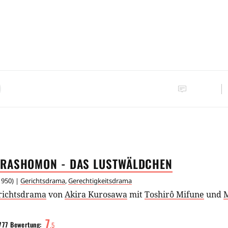
RASHOMON - DAS
LUSTWÄLDCHEN
1950
) |
Gerichtsdrama
,
Gerechtigkeitsdrama
richtsdrama
von
Akira Kurosawa
mit
Toshirô Mifune
und
M
7
777
Bewertung:
.
5