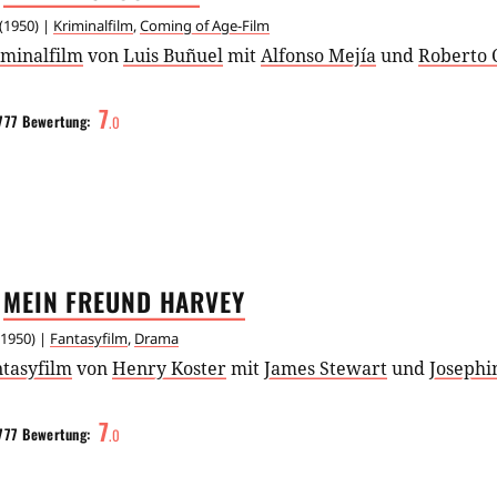
(
1950
) |
Kriminalfilm
,
Coming of Age-Film
iminalfilm
von
Luis Buñuel
mit
Alfonso Mejía
und
Roberto 
7
777
Bewertung:
.
0
MEIN FREUND
HARVEY
1950
) |
Fantasyfilm
,
Drama
ntasyfilm
von
Henry Koster
mit
James Stewart
und
Josephi
7
777
Bewertung:
.
0