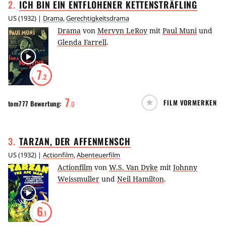
2
.
ICH BIN EIN ENTFLOHENER
KETTENSTRÄFLING
US
(
1932
) |
Drama
,
Gerechtigkeitsdrama
Drama
von
Mervyn LeRoy
mit
Paul Muni
und
Glenda Farrell
.
7
.2
7
FILM VORMERKEN
tom777
Bewertung:
.
0
3
.
TARZAN, DER
AFFENMENSCH
US
(
1932
) |
Actionfilm
,
Abenteuerfilm
Actionfilm
von
W.S. Van Dyke
mit
Johnny
Weissmuller
und
Neil Hamilton
.
6
.1