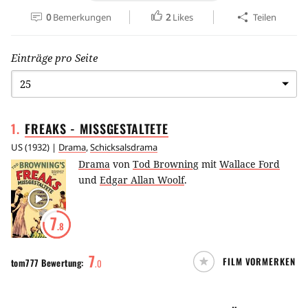
0
Bemerkungen
2
Likes
Teilen
Einträge pro Seite
1
.
FREAKS -
MISSGESTALTETE
US
(
1932
) |
Drama
,
Schicksalsdrama
Drama
von
Tod Browning
mit
Wallace Ford
und
Edgar Allan Woolf
.
7
.8
7
FILM VORMERKEN
tom777
Bewertung:
.
0