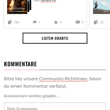
von
Tamara Dö
296
1
0
0
22
LISTEN-CHARTS
KOMMENTARE
Bitte lies unsere
Community-Richtlinien
, bevor
du einen Kommentar verfasst.
Kommentare werden geladen...