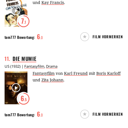
und
Kay Francis
.
7
.1
6
FILM VORMERKEN
tom777
Bewertung:
.
0
11
.
DIE
MUMIE
US
(
1932
) |
Fantasyfilm
,
Drama
Fantasyfilm
von
Karl Freund
mit
Boris Karloff
und
Zita Johann
.
6
.5
6
FILM VORMERKEN
tom777
Bewertung:
.
0