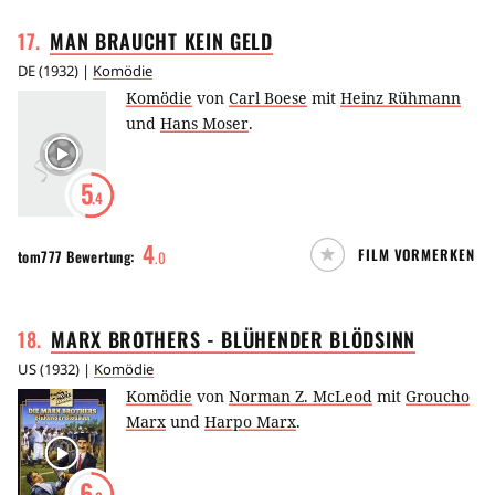
17
.
MAN BRAUCHT KEIN
GELD
DE
(
1932
) |
Komödie
Komödie
von
Carl Boese
mit
Heinz Rühmann
und
Hans Moser
.
5
.4
4
FILM VORMERKEN
tom777
Bewertung:
.
0
18
.
MARX BROTHERS - BLÜHENDER
BLÖDSINN
US
(
1932
) |
Komödie
Komödie
von
Norman Z. McLeod
mit
Groucho
Marx
und
Harpo Marx
.
6