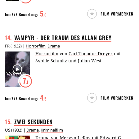
5
FILM VORMERKEN
tom777
Bewertung:
.
0
14
.
VAMPYR - DER TRAUM DES ALLAN
GREY
FR
(
1932
) |
Horrorfilm
,
Drama
Horrorfilm
von
Carl Theodor Dreyer
mit
Sybille Schmitz
und
Julian West
.
7
.1
4
FILM VORMERKEN
tom777
Bewertung:
.
5
15
.
ZWEI
SEKUNDEN
US
(
1932
) |
Drama
,
Kriminalfilm
Drama
von
Mervyn LeRoy
mit
Edward G.