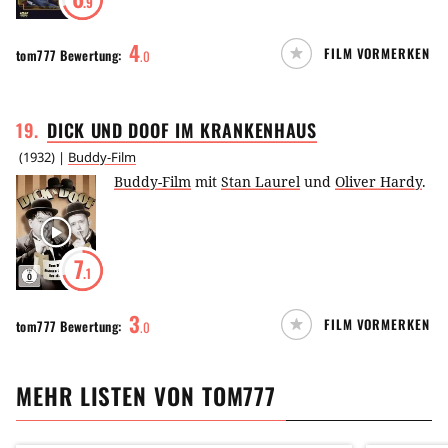
.9
4
FILM VORMERKEN
tom777
Bewertung:
.
0
19
.
DICK UND DOOF IM
KRANKENHAUS
(
1932
) |
Buddy-Film
Buddy-Film
mit
Stan Laurel
und
Oliver Hardy
.
7
.1
3
FILM VORMERKEN
tom777
Bewertung:
.
0
MEHR LISTEN VON
TOM777