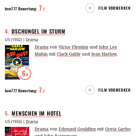
7
FILM VORMERKEN
tom777
Bewertung:
.
0
4
.
DSCHUNGEL IM
STURM
US
(
1932
) |
Drama
Drama
von
Victor Fleming
und
John Lee
Mahin
mit
Clark Gable
und
Jean Harlow
.
6
.6
7
FILM VORMERKEN
tom777
Bewertung:
.
0
5
.
MENSCHEN IM
HOTEL
US
(
1932
) |
Drama
Drama
von
Edmund Goulding
mit
Greta Garbo
und
John Barrymore
.