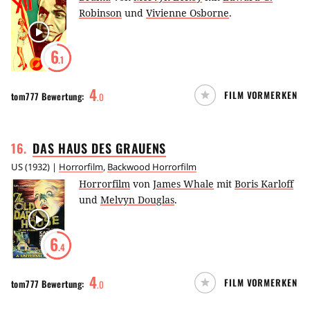
Robinson
und
Vivienne Osborne
.
6
.1
4
FILM VORMERKEN
tom777
Bewertung:
.
0
16
.
DAS HAUS DES
GRAUENS
US
(
1932
) |
Horrorfilm
,
Backwood Horrorfilm
Horrorfilm
von
James Whale
mit
Boris Karloff
und
Melvyn Douglas
.
6
.4
4
FILM VORMERKEN
tom777
Bewertung:
.
0