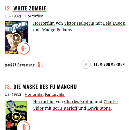
12
.
WHITE
ZOMBIE
US
(
1932
) |
Horrorfilm
Horrorfilm
von
Victor Halperin
mit
Bela Lugosi
und
Madge Bellamy
.
6
.1
5
FILM VORMERKEN
tom777
Bewertung:
.
0
13
.
DIE MASKE DES FU
MANCHU
US
(
1932
) |
Horrorfilm
,
Fantasyfilm
Horrorfilm
von
Charles Brabin
und
Charles
Vidor
mit
Boris Karloff
und
Lewis Stone
.
6