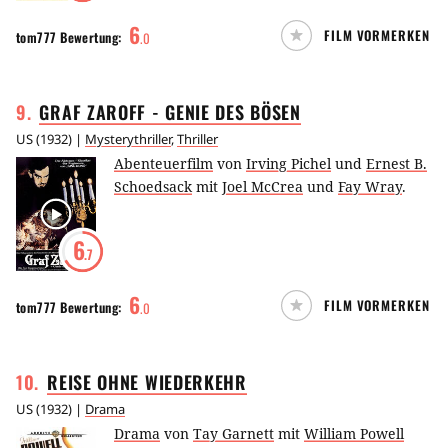
6
FILM VORMERKEN
tom777
Bewertung:
.
0
9
.
GRAF ZAROFF - GENIE DES
BÖSEN
US
(
1932
) |
Mysterythriller
,
Thriller
Abenteuerfilm
von
Irving Pichel
und
Ernest B.
Schoedsack
mit
Joel McCrea
und
Fay Wray
.
6
.7
6
FILM VORMERKEN
tom777
Bewertung:
.
0
10
.
REISE OHNE
WIEDERKEHR
US
(
1932
) |
Drama
Drama
von
Tay Garnett
mit
William Powell