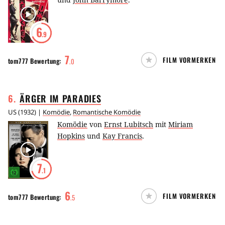
6
.9
7
FILM VORMERKEN
tom777
Bewertung:
.
0
6
.
ÄRGER IM
PARADIES
US
(
1932
) |
Komödie
,
Romantische Komödie
Komödie
von
Ernst Lubitsch
mit
Miriam
Hopkins
und
Kay Francis
.
7
.1
6
FILM VORMERKEN
tom777
Bewertung:
.
5