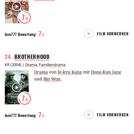
7
.3
7
FILM VORMERKEN
tom777
Bewertung:
.
0
24
.
BROTHERHOOD
KR
(
2004
) |
Drama
,
Familiendrama
Drama
von
Je-kyu Kang
mit
Dong-Kun Jang
und
Bin Won
.
7
.5
7
FILM VORMERKEN
tom777
Bewertung:
.
0