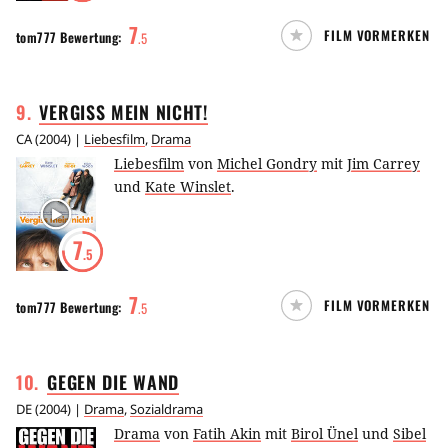
7
FILM VORMERKEN
tom777
Bewertung:
.
5
9
.
VERGISS MEIN
NICHT!
CA
(
2004
) |
Liebesfilm
,
Drama
Liebesfilm
von
Michel Gondry
mit
Jim Carrey
und
Kate Winslet
.
7
.5
7
FILM VORMERKEN
tom777
Bewertung:
.
5
10
.
GEGEN DIE
WAND
DE
(
2004
) |
Drama
,
Sozialdrama
Drama
von
Fatih Akin
mit
Birol Ünel
und
Sibel