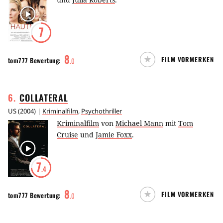
7
8
FILM VORMERKEN
tom777
Bewertung:
.
0
6
.
COLLATERAL
US
(
2004
) |
Kriminalfilm
,
Psychothriller
Kriminalfilm
von
Michael Mann
mit
Tom
Cruise
und
Jamie Foxx
.
7
.4
8
FILM VORMERKEN
tom777
Bewertung:
.
0