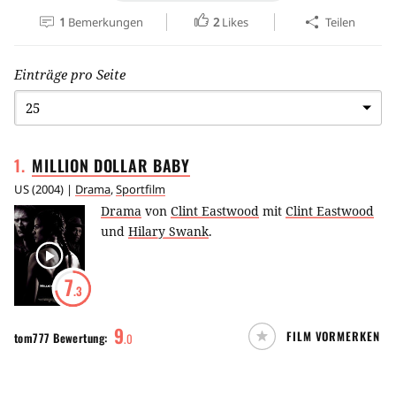
1
Bemerkungen
2
Likes
Teilen
Einträge pro Seite
1
.
MILLION DOLLAR
BABY
US
(
2004
) |
Drama
,
Sportfilm
Drama
von
Clint Eastwood
mit
Clint Eastwood
und
Hilary Swank
.
7
.3
9
FILM VORMERKEN
tom777
Bewertung:
.
0