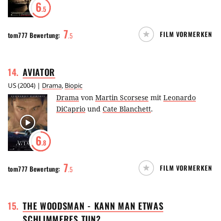
6
.5
7
FILM VORMERKEN
tom777
Bewertung:
.
5
14
.
AVIATOR
US
(
2004
) |
Drama
,
Biopic
Drama
von
Martin Scorsese
mit
Leonardo
DiCaprio
und
Cate Blanchett
.
6
.8
7
FILM VORMERKEN
tom777
Bewertung:
.
5
15
.
THE WOODSMAN - KANN MAN ETWAS
SCHLIMMERES
TUN?