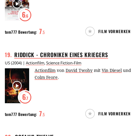
6
.6
7
FILM VORMERKEN
tom777
Bewertung:
.
5
19
.
RIDDICK - CHRONIKEN EINES
KRIEGERS
US
(
2004
) |
Actionfilm
,
Science Fiction-Film
Actionfilm
von
David Twohy
mit
Vin Diesel
und
Colm Feore
.
6
.7
7
FILM VORMERKEN
tom777
Bewertung:
.
5