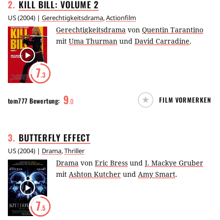
2
.
KILL BILL: VOLUME
2
US
(
2004
) |
Gerechtigkeitsdrama
,
Actionfilm
Gerechtigkeitsdrama
von
Quentin Tarantino
mit
Uma Thurman
und
David Carradine
.
7
.3
9
FILM VORMERKEN
tom777
Bewertung:
.
0
3
.
BUTTERFLY
EFFECT
US
(
2004
) |
Drama
,
Thriller
Drama
von
Eric Bress
und
J. Mackye Gruber
mit
Ashton Kutcher
und
Amy Smart
.
7
.5