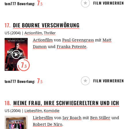
7
FILM VORMERKEN
tom777
Bewertung:
.
5
17
.
DIE BOURNE
VERSCHWÖRUNG
US
(
2004
) |
Actionfilm
,
Thriller
Actionfilm
von
Paul Greengrass
mit
Matt
Damon
und
Franka Potente
.
7
.5
7
FILM VORMERKEN
tom777
Bewertung:
.
5
18
.
MEINE FRAU, IHRE SCHWIEGERELTERN UND
ICH
US
(
2004
) |
Liebesfilm
,
Komödie
Liebesfilm
von
Jay Roach
mit
Ben Stiller
und
Robert De Niro
.