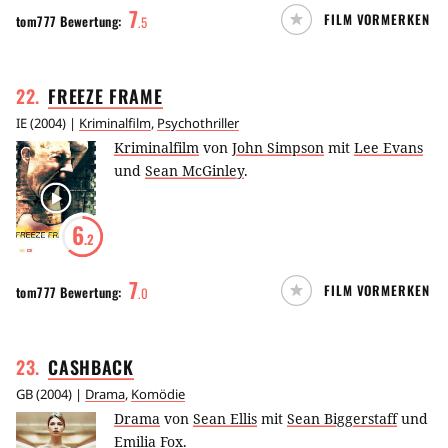
7
FILM VORMERKEN
tom777
Bewertung:
.
5
22
.
FREEZE
FRAME
IE
(
2004
) |
Kriminalfilm
,
Psychothriller
Kriminalfilm
von
John Simpson
mit
Lee Evans
und
Sean McGinley
.
6
.2
7
FILM VORMERKEN
tom777
Bewertung:
.
0
23
.
CASHBACK
GB
(
2004
) |
Drama
,
Komödie
Drama
von
Sean Ellis
mit
Sean Biggerstaff
und
Emilia Fox
.