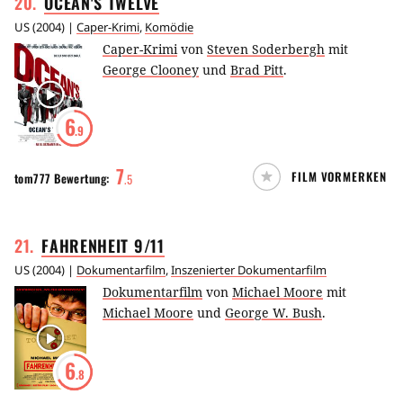
20
.
OCEAN'S
TWELVE
US
(
2004
) |
Caper-Krimi
,
Komödie
Caper-Krimi
von
Steven Soderbergh
mit
George Clooney
und
Brad Pitt
.
6
.9
7
FILM VORMERKEN
tom777
Bewertung:
.
5
21
.
FAHRENHEIT
9/11
US
(
2004
) |
Dokumentarfilm
,
Inszenierter Dokumentarfilm
Dokumentarfilm
von
Michael Moore
mit
Michael Moore
und
George W. Bush
.
6
.8