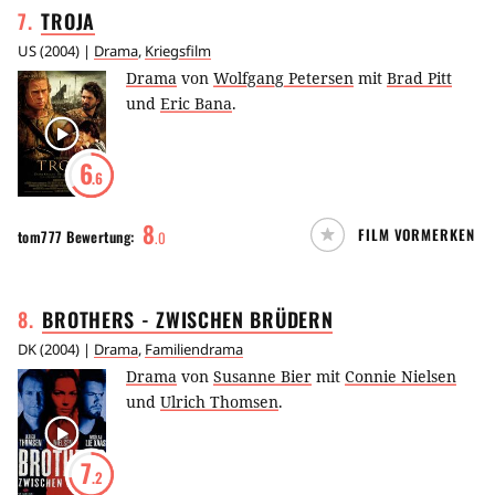
7
.
TROJA
US
(
2004
) |
Drama
,
Kriegsfilm
Drama
von
Wolfgang Petersen
mit
Brad Pitt
und
Eric Bana
.
6
.6
8
FILM VORMERKEN
tom777
Bewertung:
.
0
8
.
BROTHERS - ZWISCHEN
BRÜDERN
DK
(
2004
) |
Drama
,
Familiendrama
Drama
von
Susanne Bier
mit
Connie Nielsen
und
Ulrich Thomsen
.
7
.2