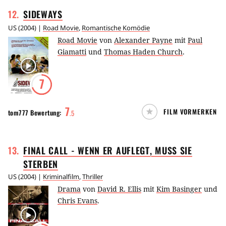
12
.
SIDEWAYS
US
(
2004
) |
Road Movie
,
Romantische Komödie
Road Movie
von
Alexander Payne
mit
Paul
Giamatti
und
Thomas Haden Church
.
7
7
FILM VORMERKEN
tom777
Bewertung:
.
5
13
.
FINAL CALL - WENN ER AUFLEGT, MUSS SIE
STERBEN
US
(
2004
) |
Kriminalfilm
,
Thriller
Drama
von
David R. Ellis
mit
Kim Basinger
und
Chris Evans
.