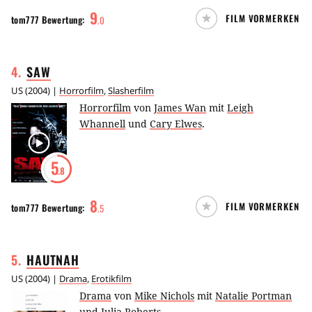
9
FILM VORMERKEN
tom777
Bewertung:
.
0
4
.
SAW
US
(
2004
) |
Horrorfilm
,
Slasherfilm
Horrorfilm
von
James Wan
mit
Leigh
Whannell
und
Cary Elwes
.
5
.8
8
FILM VORMERKEN
tom777
Bewertung:
.
5
5
.
HAUTNAH
US
(
2004
) |
Drama
,
Erotikfilm
Drama
von
Mike Nichols
mit
Natalie Portman
und
Julia Roberts
.