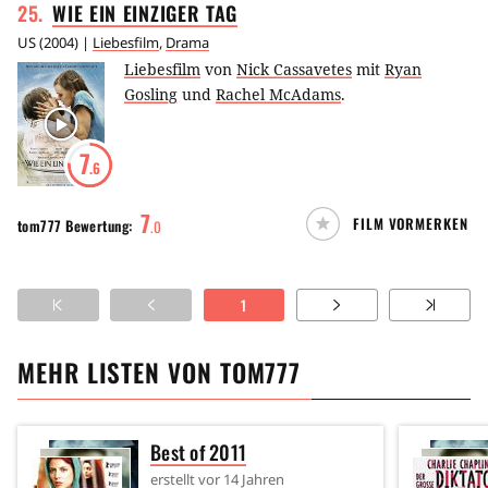
25
.
WIE EIN EINZIGER
TAG
US
(
2004
) |
Liebesfilm
,
Drama
Liebesfilm
von
Nick Cassavetes
mit
Ryan
Gosling
und
Rachel McAdams
.
7
.6
7
FILM VORMERKEN
tom777
Bewertung:
.
0
1
MEHR LISTEN VON
TOM777
Best of 2011
erstellt
vor 14 Jahren