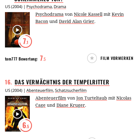
US
(
2004
) |
Psychodrama
,
Drama
Psychodrama
von
Nicole Kassell
mit
Kevin
Bacon
und
David Alan Grier
.
7
.1
7
FILM VORMERKEN
tom777
Bewertung:
.
5
16
.
DAS VERMÄCHTNIS DER
TEMPELRITTER
US
(
2004
) |
Abenteuerfilm
,
Schatzsucherfilm
Abenteuerfilm
von
Jon Turteltaub
mit
Nicolas
Cage
und
Diane Kruger
.
6
.5