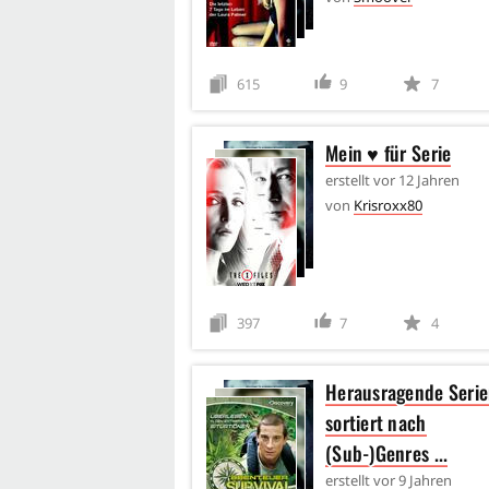
615
9
7
Mein ♥ für Serie
erstellt
vor 12 Jahren
von
Krisroxx80
397
7
4
Herausragende Serie
sortiert nach
(Sub-)Genres ...
erstellt
vor 9 Jahren