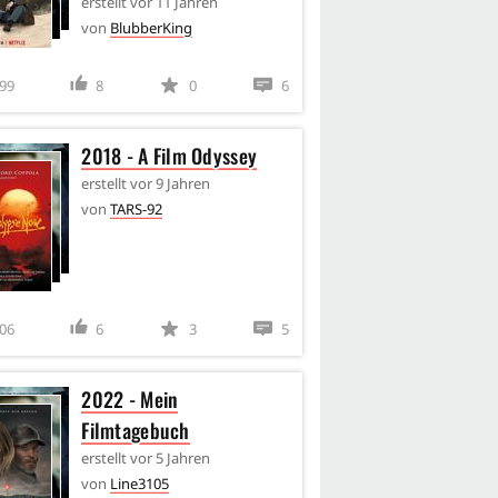
erstellt
vor 11 Jahren
von
BlubberKing
99
8
0
6
2018 - A Film Odyssey
erstellt
vor 9 Jahren
von
TARS-92
06
6
3
5
2022 - Mein
Filmtagebuch
erstellt
vor 5 Jahren
von
Line3105