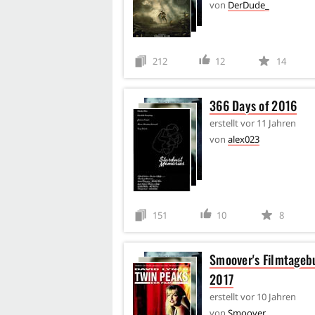
von
DerDude_
212
12
14
366 Days of 2016
erstellt
vor 11 Jahren
von
alex023
151
10
8
Smoover's Filmtageb
2017
erstellt
vor 10 Jahren
von
Smoover