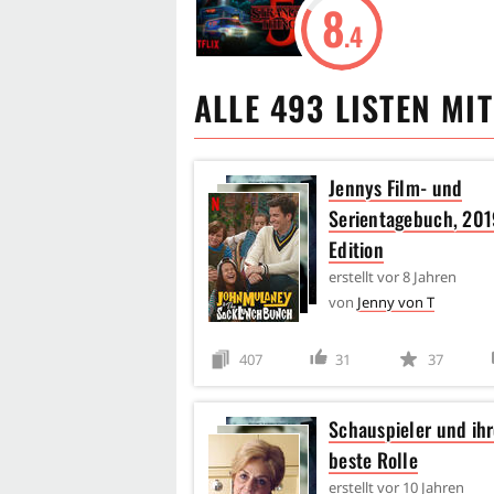
8
.4
ALLE
493
LISTEN MI
Jennys Film- und
Serientagebuch, 201
Edition
erstellt
vor 8 Jahren
von
Jenny von T
407
31
37
Schauspieler und ih
beste Rolle
erstellt
vor 10 Jahren