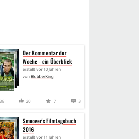
Der Kommentar der
Woche - ein Überblick
erstellt
vor 10 Jahren
von
BlubberKing
36
20
7
3
Smoover's Filmtagebuch
2016
erstellt
vor 11 Jahren