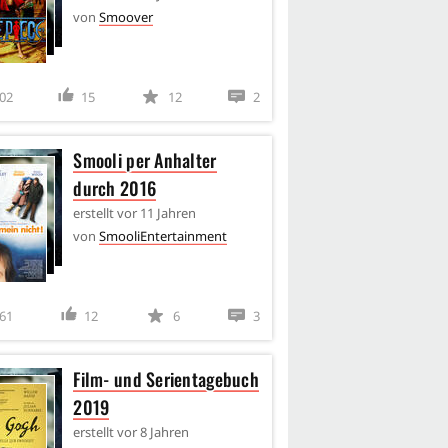
von
Smoover
02
15
12
2
Smooli per Anhalter
durch 2016
erstellt
vor 11 Jahren
von
SmooliEntertainment
61
12
6
3
Film- und Serientagebuch
2019
erstellt
vor 8 Jahren