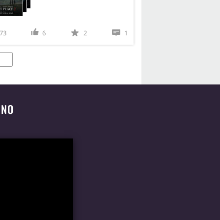
73
6
2
1
INO