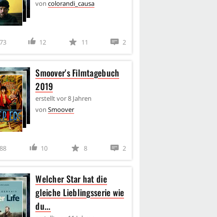
von
colorandi_causa
73
12
11
2
Smoover's Filmtagebuch
2019
erstellt
vor 8 Jahren
von
Smoover
88
10
8
2
Welcher Star hat die
gleiche Lieblingsserie wie
du...