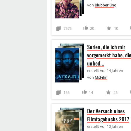
von
BlubberKing
7575
20
10
Serien, die ich mir
vorgemerkt habe, die
unbed...
erstellt
vor 14 Jahren
von
Mr.Film
155
14
25
Der Versuch eines
Filmtagebuchs 2017
erstellt
vor 10 Jahren