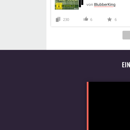
von
BlubberKing
230
6
6
EI