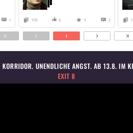
1
159
6
5
2
1
1
N KORRIDOR. UNENDLICHE ANGST. AB 13.8. IM K
EXIT 8