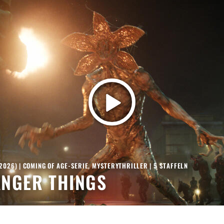
 2026
) |
COMING OF AGE-SERIE
,
MYSTERYTHRILLER
|
5
STAFFELN
NGER THINGS