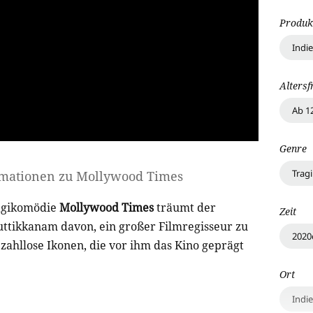
Produk
Indi
Altersf
Ab 1
Genre
Trag
rmationen zu
Mollywood Times
agikomödie
Mollywood Times
träumt der
Zeit
ttikkanam davon, ein großer Filmregisseur zu
2020
ahllose Ikonen, die vor ihm das Kino geprägt
Ort
Indi