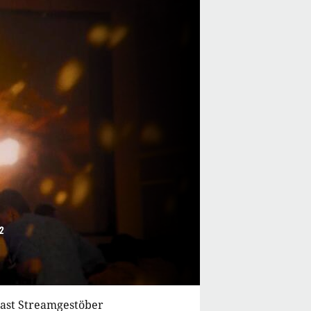
12
cast Streamgestöber