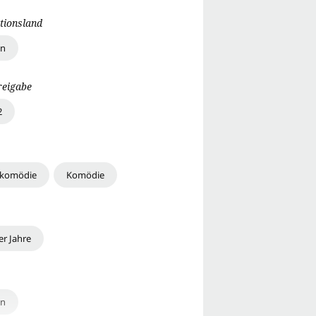
tionsland
en
reigabe
2
ikomödie
Komödie
er Jahre
en