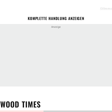
Stimm
Gutg
KOMPLETTE HANDLUNG ANZEIGEN
Handlu
Film
Wun
Film
Kino
Vide
WOOD TIMES