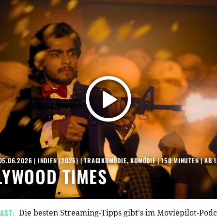
05.06.2026
|
INDIEN
(
2026
) |
TRAGIKOMÖDIE
,
KOMÖDIE
| 150 MINUTEN
|
AB 
LYWOOD TIMES
AST:
Die besten Streaming-Tipps gibt's im Moviepilot-Pod