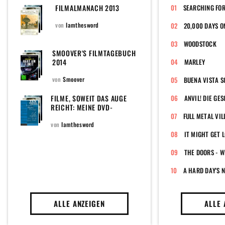
FILMALMANACH 2013
SEARCHING FO
von
Iamthesword
20,000 DAYS O
WOODSTOCK
SMOOVER'S FILMTAGEBUCH
2014
MARLEY
von
Smoover
BUENA VISTA S
FILME, SOWEIT DAS AUGE
REICHT: MEINE DVD-
SAMMLUNG (INCLUDING AN
FULL METAL VIL
ENORMOUS PILE OF SHAME)
von
Iamthesword
IT MIGHT GET 
THE DOORS - W
A HARD DAY'S 
ALLE ANZEIGEN
ALLE 