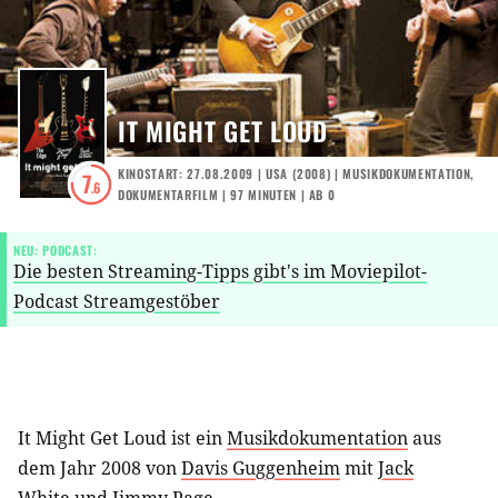
IT MIGHT GET LOUD
KINOSTART: 27.08.2009
|
USA
(
2008
) |
MUSIKDOKUMENTATION
,
7
.6
DOKUMENTARFILM
| 97 MINUTEN
|
AB 0
NEU: PODCAST:
Die besten Streaming-Tipps gibt's im Moviepilot-
Podcast Streamgestöber
It Might Get Loud ist ein
Musikdokumentation
aus
dem Jahr 2008 von
Davis Guggenheim
mit
Jack
White
und
Jimmy Page
.