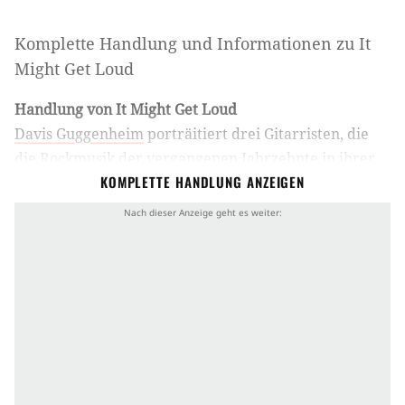
Komplette Handlung und Informationen zu
It
Might Get Loud
Handlung von It Might Get Loud
Davis Guggenheim
porträitiert drei Gitarristen, die
die Rockmusik der vergangenen Jahrzehnte in ihrer
KOMPLETTE HANDLUNG ANZEIGEN
jeweiligen Generation entscheidend geprägt haben:
Jimmy Page
von Led Zeppelin,
The Edge
von U2 und
Jack White
von den White Stripes. Dabei eröffnet
der Regisseur den Zuschauern intime und
faszinierende Einblicke in den Kosmos seiner drei
Protagonisten, die er an historische Stätten der
Rockmusik begleitet. Jeder der drei Musiker erzählt
seine persönliche Geschichte.
Jimmy Page nimmt den Zuschauer mit nach Headley