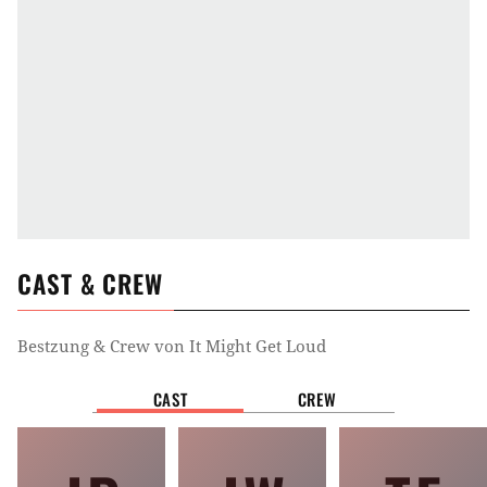
Frauenfilm
Jugendfilm
Männerfilm
Über 18
Familienfilm
Stimmung
Ernst
Tag
Arthouse-Film
CAST & CREW
Handlung
Bestzung & Crew von
It Might Get Loud
Schlager
Drogentrip
Gitarrist
CAST
CREW
Musikliebhaber
Musik
Heavy Metal
Gitarre
Rock ’n’ Roll
Rockmusik
Musizieren