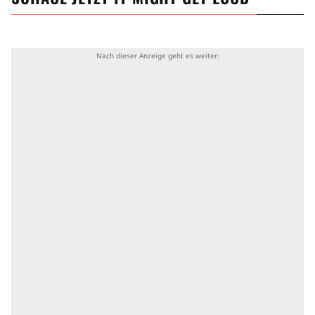
Altersfreigabe
Ab 0
Genre
Musikdokumentation
Dokumentarfilm
Konzertfilm
Musikfilm
Zeit
2000er Jahre
Ort
Detroit
Tennessee
Irland
Zielgruppe