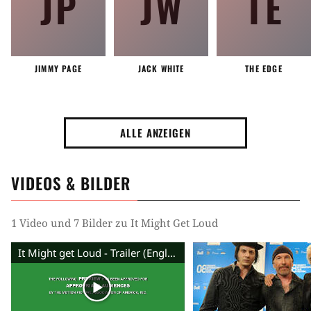
JP
JW
TE
Musikstil
Musiker
JIMMY PAGE
JACK WHITE
THE EDGE
ALLE ANZEIGEN
VIDEOS & BILDER
1 Video und 7 Bilder zu It Might Get Loud
It Might get Loud - Trailer (English) HD