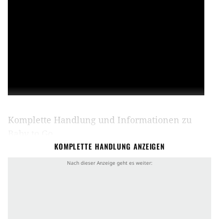
Komplette Handlung und Informationen zu
Baby to Go
KOMPLETTE HANDLUNG ANZEIGEN
In der nicht allzu fernen Zukunft organisieren
künstliche Intelligenzen das Leben der Menschen.
Im Zuge dessen bietet zum Beispiel der Technik-
Konzern Pegazus Paaren die Möglichkeit,
Schwangerschaften durch einen externen "Bauch",