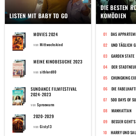
DIE BESTEN 
LISTEN MIT BABY TO GO
KOMÖDIEN
MOVIES 2024
DAS APPARTEM
von
Mittwochskind
UND TÄGLICH G
GARDEN STATE
MEINE KINOBESUCHE 2023
DER STADTNEU
von
sithlord80
CHUNGKING EX
SUNDANCE FILMFESTIVAL
DIE FABELHAFT
2024-2023
500 DAYS OF 
von
Spreewurm
MANHATTAN
2020-2029
BESSER GEHT'S
von
Gisty13
HARRY UND SAL