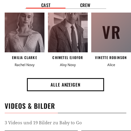
Nahe Zukunft
Zukunft
CAST
CREW
Ort
VR
New York City
Zielgruppe
Pärchenfilm
EMILIA CLARKE
CHIWETEL EJIOFOR
VINETTE ROBINSON
Rachel Novy
Alvy Novy
Alice
Stimmung
Gutgelaunt
Witzig
Romantisch
ALLE ANZEIGEN
Handlung
VIDEOS & BILDER
Schwangerschaft
Technologie
Paar
Ei
3 Videos und 19 Bilder zu Baby to Go
Kinderwunsch
Geräte und Technik