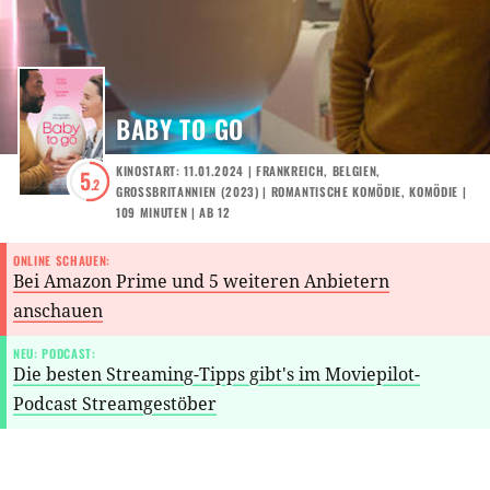
BABY TO GO
KINOSTART: 11.01.2024
|
FRANKREICH
,
BELGIEN
,
5
.2
GROSSBRITANNIEN
(
2023
) |
ROMANTISCHE KOMÖDIE
,
KOMÖDIE
|
109 MINUTEN
|
AB 12
ONLINE SCHAUEN:
Bei Amazon Prime und 5 weiteren Anbietern
anschauen
NEU: PODCAST:
Die besten Streaming-Tipps gibt's im Moviepilot-
Podcast Streamgestöber