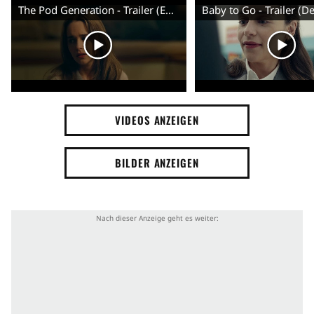
The Pod Generation - Trailer (English) HD
Baby to Go - Trailer (D
Künstliche Intelligenz
Liebespaar
Fortschritt
New Yorker
Plan
Kind
Technik
Ehepaar
Baby
Zukunftspläne
VIDEOS ANZEIGEN
Schwangerschaft und Geburt
BILDER ANZEIGEN