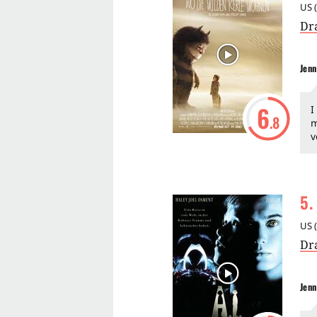
US
(
Dr
Jenn
6
I
.8
m
v
5
.
US
(
Dr
Jenn