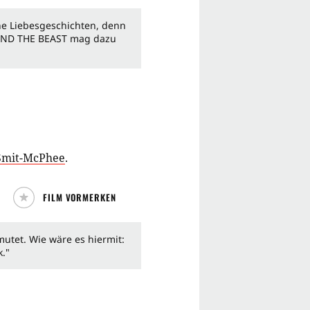
he Liebesgeschichten, denn
Y AND THE BEAST mag dazu
Smit-McPhee
.
FILM VORMERKEN
mutet. Wie wäre es hiermit:
k."