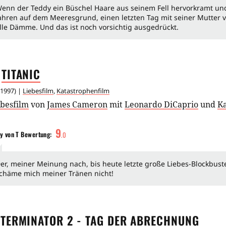
enn der Teddy ein Büschel Haare aus seinem Fell hervorkramt un
ahren auf dem Meeresgrund, einen letzten Tag mit seiner Mutter 
lle Dämme. Und das ist noch vorsichtig ausgedrückt.
TITANIC
1997
) |
Liebesfilm
,
Katastrophenfilm
ebesfilm
von
James Cameron
mit
Leonardo DiCaprio
und
Ka
9
y von T
Bewertung:
.
0
er, meiner Meinung nach, bis heute letzte große Liebes-Blockbuste
chäme mich meiner Tränen nicht!
TERMINATOR 2 - TAG DER
ABRECHNUNG