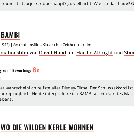
er übelste tearjerker überhaupt? Ja, vielleicht. Wie ich das finde? 
BAMBI
1942
) |
Animationsfilm
,
Klassischer Zeichentrickfilm
imationsfilm
von
David Hand
mit
Hardie Albright
und
Sta
8
y von T
Bewertung:
.
0
er wahrscheinlich reifste aller Disney-Filme. Der Schlussakkord is
raurig zugleich. Heute interpretiere ich BAMBI als ein sanftes Mä
ebens.
WO DIE WILDEN KERLE
WOHNEN