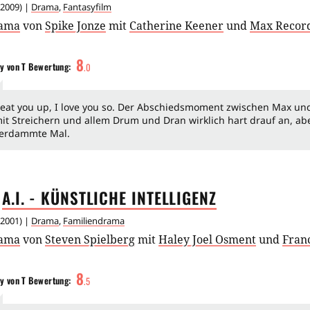
2009
) |
Drama
,
Fantasyfilm
ama
von
Spike Jonze
mit
Catherine Keener
und
Max Recor
8
y von T
Bewertung:
.
0
 eat you up, I love you so. Der Abschiedsmoment zwischen Max und
it Streichern und allem Drum und Dran wirklich hart drauf an, abe
erdammte Mal.
A.I. - KÜNSTLICHE
INTELLIGENZ
2001
) |
Drama
,
Familiendrama
ama
von
Steven Spielberg
mit
Haley Joel Osment
und
Fran
8
y von T
Bewertung:
.
5