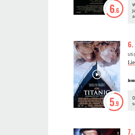
6
W
.6
J
a
6
.
US
(
Li
Jenn
5
D
.9
s
7
.