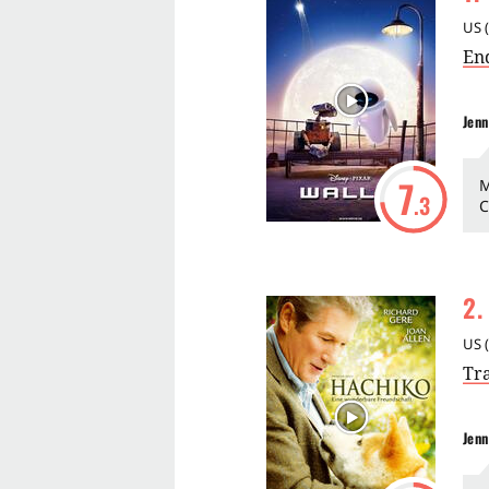
US
(
En
Jenn
7
M
.3
C
2
.
US
(
Tr
Jenn