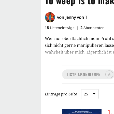
To weep is to make
von
Jenny von T
18
Listeneinträge
2
Abonnenten
Wer nur oberflächlich mein Profil s
sich nicht gerne manipulieren lasse
Wahrheit über mich. Eigentlich ist 
jetzt ist es raus. Nach der Erleich
haben, dass ich ultimativ am Tränen
LISTE ABONNIEREN
Einträge pro Seite
1
.