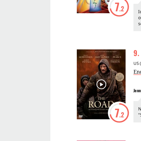
7
.2
I
o
s
9
.
US
(
En
Jenn
7
N
.2
"