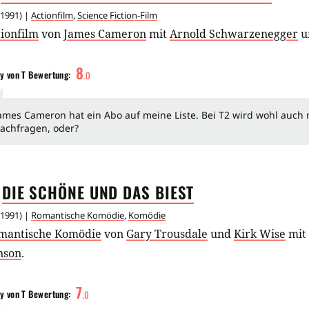
1991
) |
Actionfilm
,
Science Fiction-Film
ionfilm
von
James Cameron
mit
Arnold Schwarzenegger
u
8
y von T
Bewertung:
.
0
ames Cameron hat ein Abo auf meine Liste. Bei T2 wird wohl auch
achfragen, oder?
DIE SCHÖNE UND DAS
BIEST
1991
) |
Romantische Komödie
,
Komödie
mantische Komödie
von
Gary Trousdale
und
Kirk Wise
mit
nson
.
7
y von T
Bewertung:
.
0