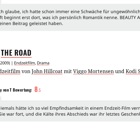
ch glaube, ich hatte schon immer eine Schwäche für ungewöhnlic
ft beginnt erst dort, was ich persönlich Romantik nenne. BEAUT
einen Beitrag geleistet haben.
THE
ROAD
2009
) |
Endzeitfilm
,
Drama
dzeitfilm
von
John Hillcoat
mit
Viggo Mortensen
und
Kodi 
8
y von T
Bewertung:
.
5
iemals hätte ich so viel Empfindsamkeit in einem Endzeit-Film ver
Sie war fort, und die Kälte ihres Abschieds war ihr letztes Geschen