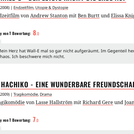
2008
) |
Endzeitfilm
,
Utopie & Dystopie
dzeitfilm
von
Andrew Stanton
mit
Ben Burtt
und
Elissa Kni
8
y von T
Bewertung:
.
0
ein Herz hat Wall-E mal so gar nicht aufgeräumt. Im Gegenteil he
haos. Ich beschwere mich nicht.
HACHIKO - EINE WUNDERBARE
FREUNDSCHA
2009
) |
Tragikomödie
,
Drama
agikomödie
von
Lasse Hallström
mit
Richard Gere
und
Joan
7
y von T
Bewertung:
.
0