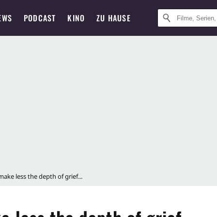
EWS
PODCAST
KINO
ZU HAUSE
make less the depth of grief...