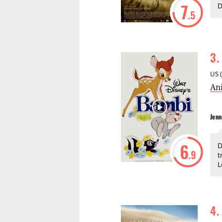
7
D
.5
3
.
US
(
An
Jenn
6
D
.9
t
L
4
.