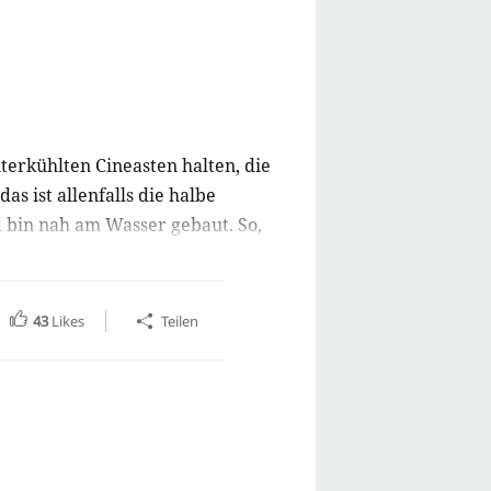
nterkühlten Cineasten halten, die
s ist allenfalls die halbe
d bin nah am Wasser gebaut. So,
zustellen, die mich so sehr berührt
-)
43
Likes
Teilen