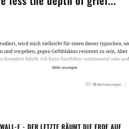
 less the depth of grief...
tudiert, wird mich vielleicht für einen dieser typischen, u
n und vorgeben, gegen Gefühlskino resistent zu sein. Aber da
es komplett falsch. Ich kann furchtbar sentimental sein un
terung folgt nun der zweite Versuch, einige Filme zusammen
Mehr anzeigen
-Abgrund stand. Und diesmal gibt es keinen Rückzieher! :'
10
Bemerkungen
WALL-E - DER LETZTE RÄUMT DIE ERDE
AUF