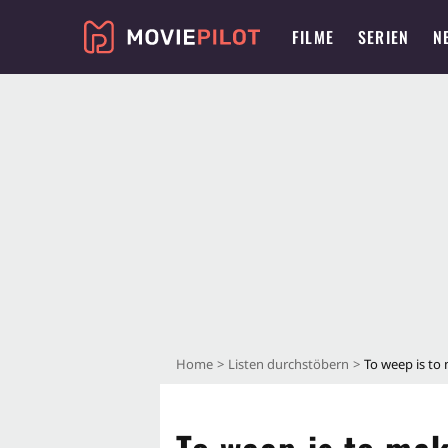
FILME
SERIEN
N
Home
Listen durchstöbern
To weep is to 