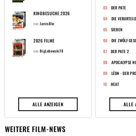
DER PATE
KINOBESUCHE 2026
DIE VERURTEIL
von
JarvisBln
SIEBEN
2026 FILME
DIE ZWÖLF GE
von
BigLebowski78
DER PATE 2
APOCALYPSE N
LÉON - DER PR
HEAT
ALLE ANZEIGEN
ALLE 
WEITERE FILM-NEWS