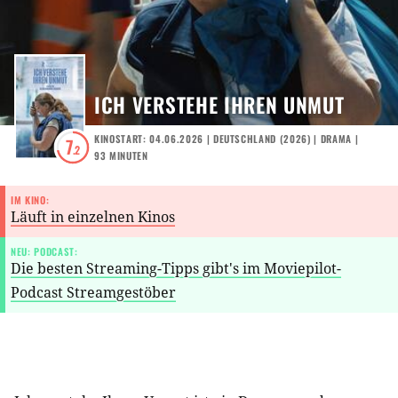
ICH VERSTEHE IHREN UNMUT
KINOSTART: 04.06.2026
|
DEUTSCHLAND
(
2026
) |
DRAMA
|
7
.2
93 MINUTEN
IM KINO:
Läuft in einzelnen Kinos
NEU: PODCAST:
Die besten Streaming-Tipps gibt's im Moviepilot-
Podcast Streamgestöber