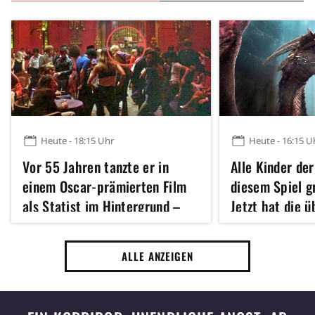
Heute - 18:15 Uhr
Heute - 16:15 U
Vor 55 Jahren tanzte er in
Alle Kinder der
einem Oscar-prämierten Film
diesem Spiel 
als Statist im Hintergrund –
Jetzt hat die 
heute ist er für viele der
Fantasy-Verfil
größten Action-Star unserer
Kinostart
ALLE ANZEIGEN
Zeit