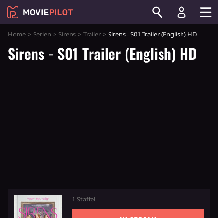
Home
Serien
Sirens
Trailer
Sirens - S01 Trailer (English) HD
Sirens - S01 Trailer (English) HD
1 Staffel