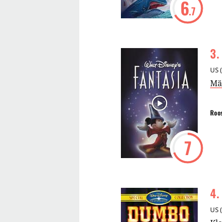
6
.7
3
.
US
(
Mä
Roo
7
4
.
US
(