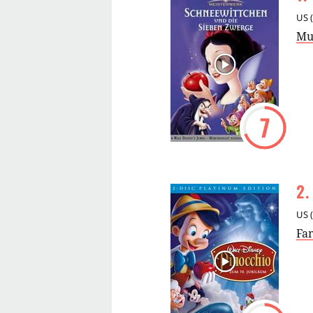
US
(
Mu
7
2
.
US
(
Fa