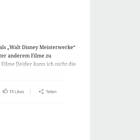
ls „Walt Disney Meisterwerke“
unter anderem Filme zu
Filme [leider kann ich nicht die
]. Seit 2005 werden auch die von
mmentare werden noch folgen.
11
Likes
Teilen