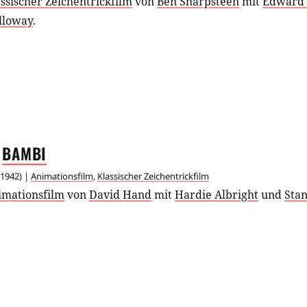
ssischer Zeichentrickfilm
von
Ben Sharpsteen
mit
Edward
lloway
.
BAMBI
1942
) |
Animationsfilm
,
Klassischer Zeichentrickfilm
imationsfilm
von
David Hand
mit
Hardie Albright
und
Sta