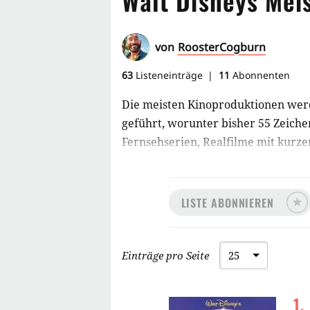
Walt Disneys Mei
von
RoosterCogburn
63
Listeneinträge
11
Abonnenten
Die meisten Kinoproduktionen wer
geführt, worunter bisher 55 Zeichen
Fernsehserien, Realfilme mit kurzen
drei Filme Make Mine Music ('46), 
Disney produzierten computeranimie
LISTE ABONNIEREN
Einträge pro Seite
1
.