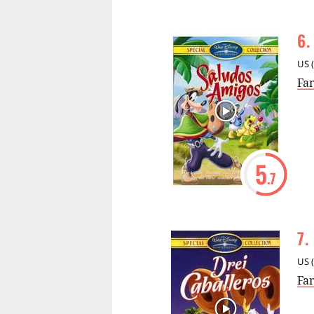
6
.
US
(
Fa
5
.7
7
.
US
(
Fa