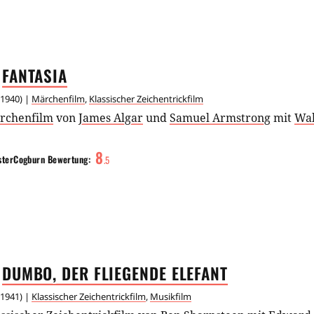
FANTASIA
1940
) |
Märchenfilm
,
Klassischer Zeichentrickfilm
rchenfilm
von
James Algar
und
Samuel Armstrong
mit
Wal
8
sterCogburn
Bewertung:
.
5
DUMBO, DER FLIEGENDE
ELEFANT
1941
) |
Klassischer Zeichentrickfilm
,
Musikfilm