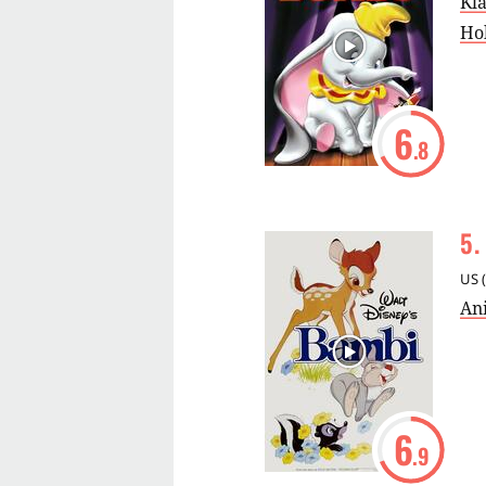
Kla
Ho
6
.8
5
.
US
(
An
6
.9