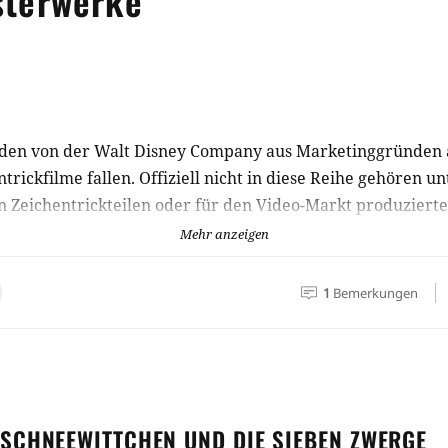
sterwerke
den von der Walt Disney Company aus Marketinggründen a
trickfilme fallen. Offiziell nicht in diese Reihe gehören 
 Zeichentrickteilen oder für den Video-Markt produzierte 
Fun and Fancy Free ('47) und Melody Time ('48) hinzufügen
Mehr anzeigen
rten Filme in der Liste mitgezählt. Die Film- / Listenko
1
Bemerkungen
SCHNEEWITTCHEN UND DIE SIEBEN
ZWERGE