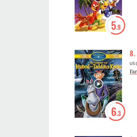
5
.9
8
.
US
(
Fa
6
.3