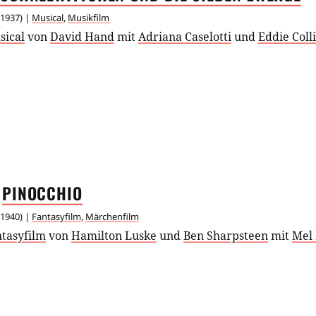
1937
) |
Musical
,
Musikfilm
sical
von
David Hand
mit
Adriana Caselotti
und
Eddie Coll
PINOCCHIO
1940
) |
Fantasyfilm
,
Märchenfilm
ntasyfilm
von
Hamilton Luske
und
Ben Sharpsteen
mit
Mel 