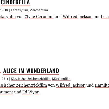
CINDERELLA
1950
) |
Fantasyfilm
,
Märchenfilm
ntasyfilm
von
Clyde Geronimi
und
Wilfred Jackson
mit
Luci
.
ALICE IM
WUNDERLAND
1951
) |
Klassischer Zeichentrickfilm
,
Märchenfilm
ssischer Zeichentrickfilm
von
Wilfred Jackson
und
Hamilt
aumont
und
Ed Wynn
.