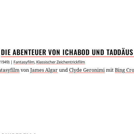
DIE ABENTEUER VON ICHABOD UND TADDÄU
1949
) |
Fantasyfilm
,
Klassischer Zeichentrickfilm
ntasyfilm
von
James Algar
und
Clyde Geronimi
mit
Bing Cr