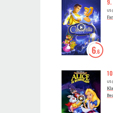
9
.
US
(
Fa
6
.6
10
US
(
Kla
Be