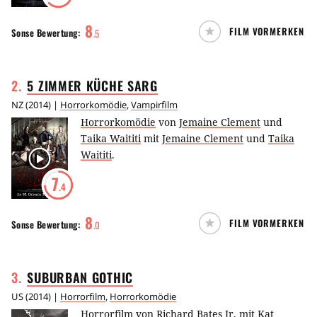
8
FILM VORMERKEN
Sonse
Bewertung:
.
5
2
.
5 ZIMMER KÜCHE
SARG
NZ
(
2014
) |
Horrorkomödie
,
Vampirfilm
Horrorkomödie
von
Jemaine Clement
und
Taika Waititi
mit
Jemaine Clement
und
Taika
Waititi
.
7
.4
8
FILM VORMERKEN
Sonse
Bewertung:
.
0
3
.
SUBURBAN
GOTHIC
US
(
2014
) |
Horrorfilm
,
Horrorkomödie
Horrorfilm
von
Richard Bates Jr.
mit
Kat