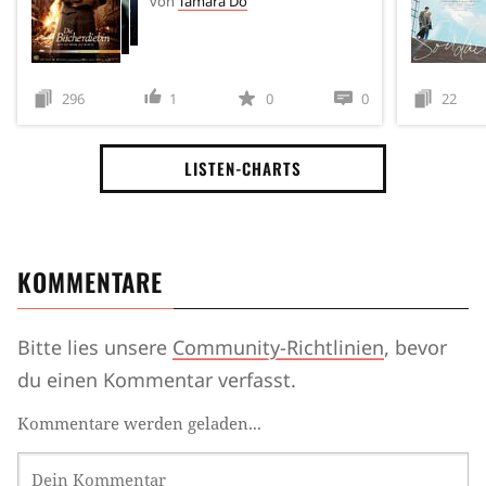
von
Tamara Dö
296
1
0
0
22
LISTEN-CHARTS
KOMMENTARE
Bitte lies unsere
Community-Richtlinien
, bevor
du einen Kommentar verfasst.
Kommentare werden geladen...