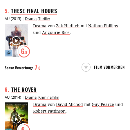
5
.
THESE FINAL
HOURS
AU
(
2013
) |
Drama
,
Thriller
Drama
von
Zak Hilditch
mit
Nathan Phillips
und
Angourie Rice
.
6
.8
7
FILM VORMERKEN
Sonse
Bewertung:
.
0
6
.
THE
ROVER
AU
(
2014
) |
Drama
,
Kriminalfilm
Drama
von
David Michôd
mit
Guy Pearce
und
Robert Pattinson
.
6