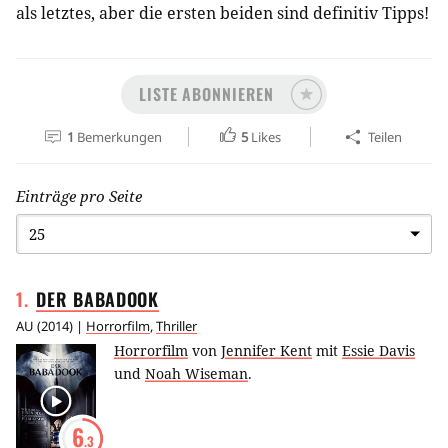
als letztes, aber die ersten beiden sind definitiv Tipps!
LISTE ABONNIEREN
1
Bemerkungen
5
Likes
Teilen
Einträge pro Seite
1
.
DER
BABADOOK
AU
(
2014
) |
Horrorfilm
,
Thriller
Horrorfilm
von
Jennifer Kent
mit
Essie Davis
und
Noah Wiseman
.
6
.3