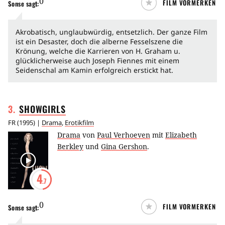
0
FILM VORMERKEN
Sonse
sagt:
Akrobatisch, unglaubwürdig, entsetzlich. Der ganze Film
ist ein Desaster, doch die alberne Fesselszene die
Krönung, welche die Karrieren von H. Graham u.
glücklicherweise auch Joseph Fiennes mit einem
Seidenschal am Kamin erfolgreich erstickt hat.
3
.
SHOWGIRLS
FR
(
1995
) |
Drama
,
Erotikfilm
Drama
von
Paul Verhoeven
mit
Elizabeth
Berkley
und
Gina Gershon
.
4
.7
0
FILM VORMERKEN
Sonse
sagt: