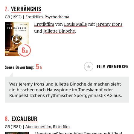
7
.
VERHÄNGNIS
GB
(
1992
) |
Erotikfilm
,
Psychodrama
Erotikfilm
von
Louis Malle
mit
Jeremy Irons
und
Juliette Binoche
.
6
.6
5
FILM VORMERKEN
Sonse
Bewertung:
.
5
Was Jeremy Irons und Juliette Binoche da machen sieht
ein bisschen nach Hausspinne im Todeskampf oder
Rumpelstilzchens rhythmischer Sportgymnastik AG aus.
8
.
EXCALIBUR
GB
(
1981
) |
Abenteuerfilm
,
Ritterfilm
Abenteuerfilm
von
John Boorman
mit
Nigel