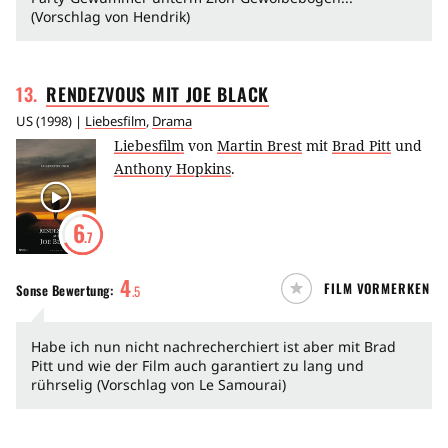
(Vorschlag von Hendrik)
13
.
RENDEZVOUS MIT JOE
BLACK
US
(
1998
) |
Liebesfilm
,
Drama
Liebesfilm
von
Martin Brest
mit
Brad Pitt
und
Anthony Hopkins
.
6
.7
4
FILM VORMERKEN
Sonse
Bewertung:
.
5
Habe ich nun nicht nachrecherchiert ist aber mit Brad
Pitt und wie der Film auch garantiert zu lang und
rührselig (Vorschlag von Le Samourai)