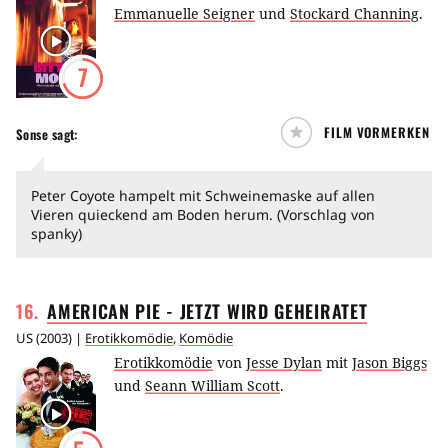
Emmanuelle Seigner
und
Stockard Channing
.
7
FILM VORMERKEN
Sonse
sagt:
Peter Coyote hampelt mit Schweinemaske auf allen
Vieren quieckend am Boden herum. (Vorschlag von
spanky)
16
.
AMERICAN PIE - JETZT WIRD
GEHEIRATET
US
(
2003
) |
Erotikkomödie
,
Komödie
Erotikkomödie
von
Jesse Dylan
mit
Jason Biggs
und
Seann William Scott
.