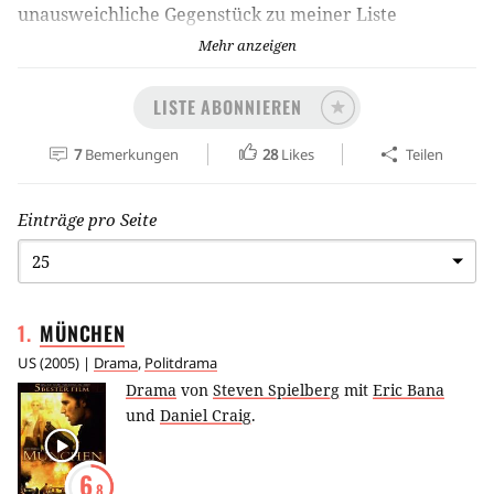
unausweichliche Gegenstück zu meiner Liste
großartiger Sexszenen:
Mehr anzeigen
http://www.moviepilot.de/liste/grossartige-sexszenen-
in-filmen-sonse
LISTE ABONNIEREN
7
Bemerkungen
28
Likes
Teilen
Einträge pro Seite
1
.
MÜNCHEN
US
(
2005
) |
Drama
,
Politdrama
Drama
von
Steven Spielberg
mit
Eric Bana
und
Daniel Craig
.
6
.8