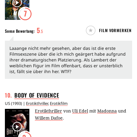
7
5
FILM VORMERKEN
Sonse
Bewertung:
.
5
Laaange nicht mehr gesehen, aber das ist die erste
Filmsexszene über die ich mich geärgert habe aufgrund
ihrer dramaturgischen Platzierung. Als Lambert der
weiblichen Figur im Film offenbart, dass er unsterblich
ist, fällt sie über ihn her. WTF?
10
.
BODY OF
EVIDENCE
US
(
1993
) |
Erotikthriller
,
Erotikfilm
Erotikthriller
von
Uli Edel
mit
Madonna
und
Willem Dafoe
.