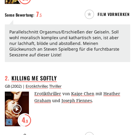
7
FILM VORMERKEN
Sonse
Bewertung:
.
5
Parallelschnitt Orgasmus/Erschießen der Geiseln. Soll
wohl moralisch komplex und kathartisch sein, ist aber
nur lachhaft, blöde und abstoßend. Meinen
Glückwunsch an Steven Spielberg für die furchtbarste
Sexszene auf dieser Liste!
2
.
KILLING ME
SOFTLY
GB
(
2002
) |
Erotikthriller
,
Thriller
Erotikthriller
von
Kaige Chen
mit
Heather
Graham
und
Joseph Fiennes
.
4
.9