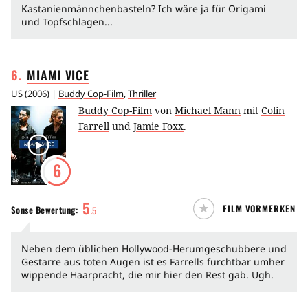
Kastanienmännchenbasteln? Ich wäre ja für Origami
und Topfschlagen...
6
.
MIAMI
VICE
US
(
2006
) |
Buddy Cop-Film
,
Thriller
Buddy Cop-Film
von
Michael Mann
mit
Colin
Farrell
und
Jamie Foxx
.
6
5
FILM VORMERKEN
Sonse
Bewertung:
.
5
Neben dem üblichen Hollywood-Herumgeschubbere und
Gestarre aus toten Augen ist es Farrells furchtbar umher
wippende Haarpracht, die mir hier den Rest gab. Ugh.