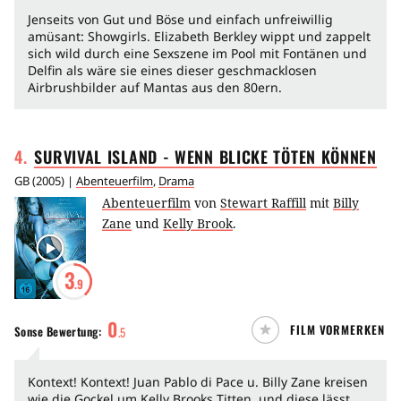
Jenseits von Gut und Böse und einfach unfreiwillig
amüsant: Showgirls. Elizabeth Berkley wippt und zappelt
sich wild durch eine Sexszene im Pool mit Fontänen und
Delfin als wäre sie eines dieser geschmacklosen
Airbrushbilder auf Mantas aus den 80ern.
4
.
SURVIVAL ISLAND - WENN BLICKE TÖTEN
KÖNNEN
GB
(
2005
) |
Abenteuerfilm
,
Drama
Abenteuerfilm
von
Stewart Raffill
mit
Billy
Zane
und
Kelly Brook
.
3
.9
0
FILM VORMERKEN
Sonse
Bewertung:
.
5
Kontext! Kontext! Juan Pablo di Pace u. Billy Zane kreisen
wie die Gockel um Kelly Brooks Titten, und diese lässt