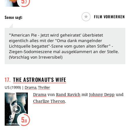
5
.7
FILM VORMERKEN
Sonse
sagt:
"'American Pie - Jetzt wird geheiratet' überbietet
eigentlich alles mit der "Oma dank mangelnder
Lichtquelle begattet"-Szene vom guten alten Stifler" -
Ziegen-Sodomieszene mal ausgeklammert an der Stelle.
(Vorschlag von Irreversibel)
17
.
THE ASTRONAUT'S
WIFE
US
(
1999
) |
Drama
,
Thriller
Drama
von
Rand Ravich
mit
Johnny Depp
und
Charlize Theron
.
5
.8