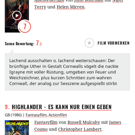
Terry
und
Helen Mirren
.
7
7
FILM VORMERKEN
Sonse
Bewertung:
.
0
Lachend ausschalten o. lachend weiterschauen: Der
brünftige Uther in Gestalt Cornwalls vögelt die nackte
Igrayne mit voller Rüstung, umgeben von Feuer und
Weichzeichner, plus kurzen Schnitten zum wahren
Cornwall, der analog zur Sexszene aufgespießt stirbt
9
.
HIGHLANDER - ES KANN NUR EINEN
GEBEN
GB
(
1986
) |
Fantasyfilm
,
Actionfilm
Fantasyfilm
von
Russell Mulcahy
mit
James
Cosmo
und
Christopher Lambert
.