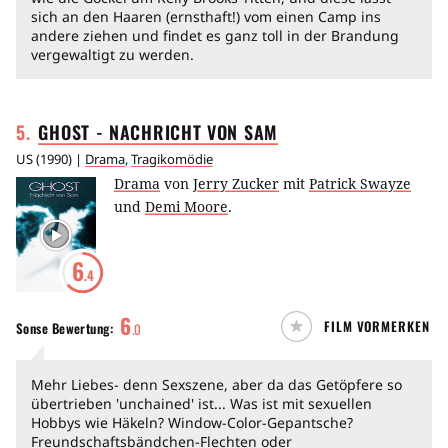
sich an den Haaren (ernsthaft!) vom einen Camp ins
andere ziehen und findet es ganz toll in der Brandung
vergewaltigt zu werden.
5
.
GHOST - NACHRICHT VON
SAM
US
(
1990
) |
Drama
,
Tragikomödie
Drama
von
Jerry Zucker
mit
Patrick Swayze
und
Demi Moore
.
6
.4
6
FILM VORMERKEN
Sonse
Bewertung:
.
0
Mehr Liebes- denn Sexszene, aber da das Getöpfere so
übertrieben 'unchained' ist... Was ist mit sexuellen
Hobbys wie Häkeln? Window-Color-Gepantsche?
Freundschaftsbändchen-Flechten oder