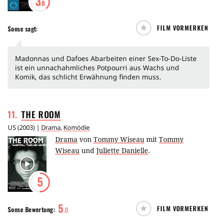
3
.8
FILM VORMERKEN
Sonse
sagt:
Madonnas und Dafoes Abarbeiten einer Sex-To-Do-Liste
ist ein unnachahmliches Potpourri aus Wachs und
Komik, das schlicht Erwähnung finden muss.
11
.
THE
ROOM
US
(
2003
) |
Drama
,
Komödie
Drama
von
Tommy Wiseau
mit
Tommy
Wiseau
und
Juliette Danielle
.
5
5
FILM VORMERKEN
Sonse
Bewertung:
.
0