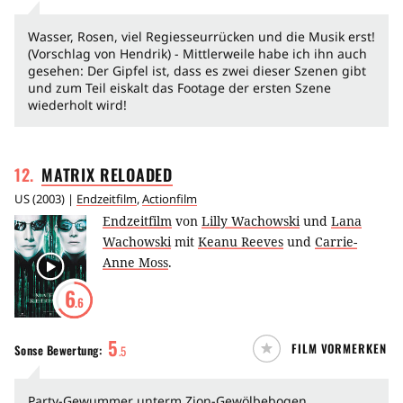
Wasser, Rosen, viel Regiesseurrücken und die Musik erst!
(Vorschlag von Hendrik) - Mittlerweile habe ich ihn auch
gesehen: Der Gipfel ist, dass es zwei dieser Szenen gibt
und zum Teil eiskalt das Footage der ersten Szene
wiederholt wird!
12
.
MATRIX
RELOADED
US
(
2003
) |
Endzeitfilm
,
Actionfilm
Endzeitfilm
von
Lilly Wachowski
und
Lana
Wachowski
mit
Keanu Reeves
und
Carrie-
Anne Moss
.
6
.6
5
FILM VORMERKEN
Sonse
Bewertung:
.
5
Party-Gewummer unterm Zion-Gewölbebogen...