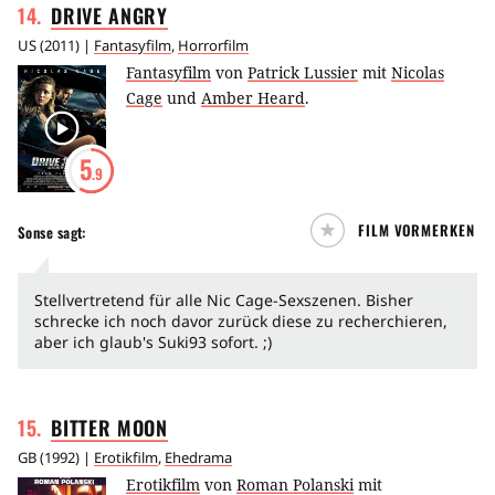
14
.
DRIVE
ANGRY
US
(
2011
) |
Fantasyfilm
,
Horrorfilm
Fantasyfilm
von
Patrick Lussier
mit
Nicolas
Cage
und
Amber Heard
.
5
.9
FILM VORMERKEN
Sonse
sagt:
Stellvertretend für alle Nic Cage-Sexszenen. Bisher
schrecke ich noch davor zurück diese zu recherchieren,
aber ich glaub's Suki93 sofort. ;)
15
.
BITTER
MOON
GB
(
1992
) |
Erotikfilm
,
Ehedrama
Erotikfilm
von
Roman Polanski
mit