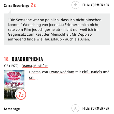
2
FILM VORMERKEN
Sonse
Bewertung:
.
5
"Die Sexszene war so peinlich, dass ich nicht hinsehen
konnte." (Vorschlag von Joone44) Erinnere mich nicht,
rate vom Film jedoch gerne ab - nicht nur weil ich im
Gegensatz zum Rest der Menschheit Mr Depp so
aufregend finde wie Hausstaub - auch als Alien.
18
.
QUADROPHENIA
GB
(
1979
) |
Drama
,
Musikfilm
Drama
von
Franc Roddam
mit
Phil Daniels
und
Sting
.
7
.3
FILM VORMERKEN
Sonse
sagt: