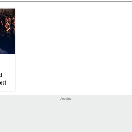
st
fest