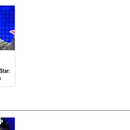
Star:
n