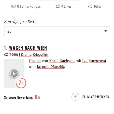
0
Bemerkungen
4
Likes
Teilen
Einträge pro Seite
1
.
WAGEN NACH
WIEN
CZ
(
1966
) |
Drama
,
Kriegsfilm
Drama
von
Karel Kachyna
mit
Iva Janzurová
und
Jaromír Hanzlík
.
7
.6
8
FILM VORMERKEN
Smoover
Bewertung:
.
0