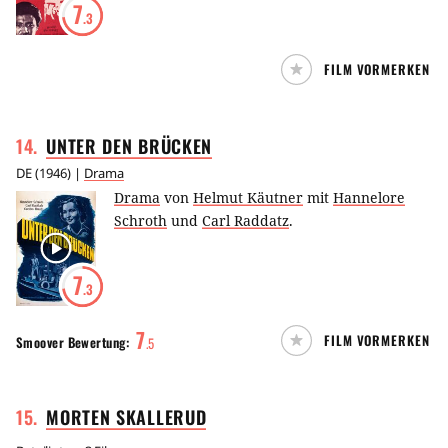
7
.3
FILM VORMERKEN
14
.
UNTER DEN
BRÜCKEN
DE
(
1946
) |
Drama
Drama
von
Helmut Käutner
mit
Hannelore
Schroth
und
Carl Raddatz
.
7
.3
7
FILM VORMERKEN
Smoover
Bewertung:
.
5
15
.
MORTEN
SKALLERUD