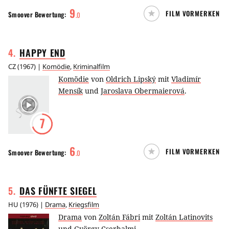
9
FILM VORMERKEN
Smoover
Bewertung:
.
0
4
.
HAPPY
END
CZ
(
1967
) |
Komödie
,
Kriminalfilm
Komödie
von
Oldrich Lipský
mit
Vladimír
Mensík
und
Jaroslava Obermaierová
.
7
6
FILM VORMERKEN
Smoover
Bewertung:
.
0
5
.
DAS FÜNFTE
SIEGEL
HU
(
1976
) |
Drama
,
Kriegsfilm
Drama
von
Zoltán Fábri
mit
Zoltán Latinovits
und
György Cserhalmi
.