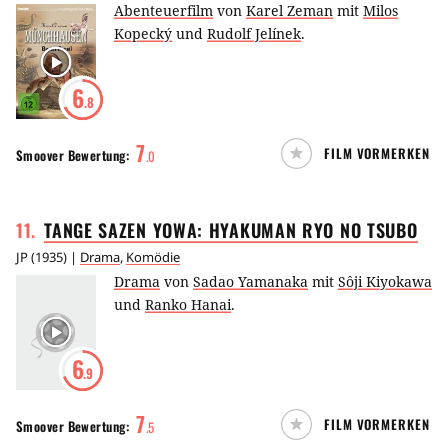
Abenteuerfilm
von
Karel Zeman
mit
Milos
Kopecký
und
Rudolf Jelínek
.
6
.8
7
FILM VORMERKEN
Smoover
Bewertung:
.
0
11
.
TANGE SAZEN YOWA: HYAKUMAN RYO NO
TSUBO
JP
(
1935
) |
Drama
,
Komödie
Drama
von
Sadao Yamanaka
mit
Sôji Kiyokawa
und
Ranko Hanai
.
6
.9
7
FILM VORMERKEN
Smoover
Bewertung:
.
5