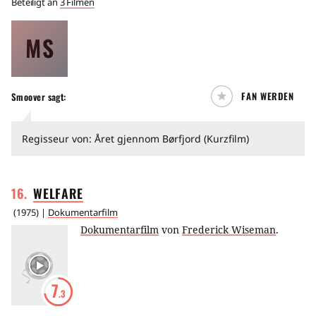
Beteiligt an
3 Filmen
MS
FAN WERDEN
Smoover sagt:
Regisseur von: Året gjennom Børfjord (Kurzfilm)
16
.
WELFARE
(
1975
) |
Dokumentarfilm
Dokumentarfilm
von
Frederick Wiseman
.
7
.3