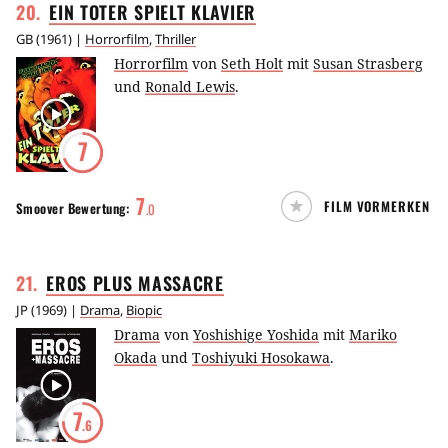
20
.
EIN TOTER SPIELT
KLAVIER
GB
(
1961
) |
Horrorfilm
,
Thriller
Horrorfilm
von
Seth Holt
mit
Susan Strasberg
und
Ronald Lewis
.
7
7
FILM VORMERKEN
Smoover
Bewertung:
.
0
21
.
EROS PLUS
MASSACRE
JP
(
1969
) |
Drama
,
Biopic
Drama
von
Yoshishige Yoshida
mit
Mariko
Okada
und
Toshiyuki Hosokawa
.
7
.6