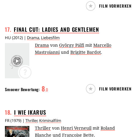
FILM VORMERKEN
17
.
FINAL CUT: LADIES AND
GENTLEMEN
HU
(
2012
) |
Drama
,
Liebesfilm
Drama
von
György Pálfi
mit
Marcello
Mastroianni
und
Brigitte Bardot
.
?
8
FILM VORMERKEN
Smoover
Bewertung:
.
0
18
.
I WIE
IKARUS
FR
(
1979
) |
Thriller
,
Kriminalfilm
Thriller
von
Henri Verneuil
mit
Roland
Blanche
und
Françoise Bette
.