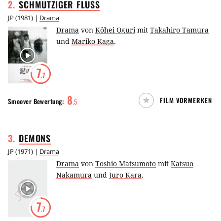
2
.
SCHMUTZIGER
FLUSS
JP
(
1981
) |
Drama
Drama
von
Kôhei Oguri
mit
Takahiro Tamura
und
Mariko Kaga
.
7
.7
8
FILM VORMERKEN
Smoover
Bewertung:
.
5
3
.
DEMONS
JP
(
1971
) |
Drama
Drama
von
Toshio Matsumoto
mit
Katsuo
Nakamura
und
Juro Kara
.
7
.7