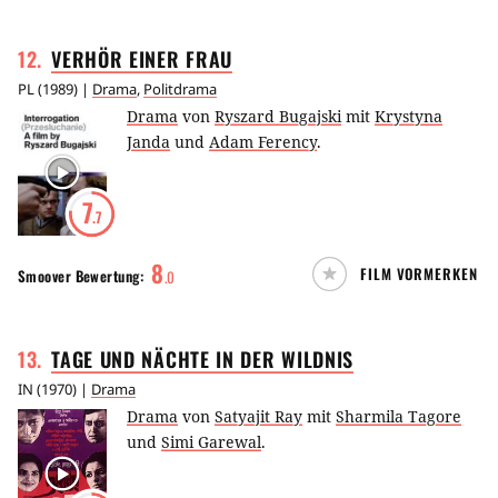
12
.
VERHÖR EINER
FRAU
PL
(
1989
) |
Drama
,
Politdrama
Drama
von
Ryszard Bugajski
mit
Krystyna
Janda
und
Adam Ferency
.
7
.7
8
FILM VORMERKEN
Smoover
Bewertung:
.
0
13
.
TAGE UND NÄCHTE IN DER
WILDNIS
IN
(
1970
) |
Drama
Drama
von
Satyajit Ray
mit
Sharmila Tagore
und
Simi Garewal
.