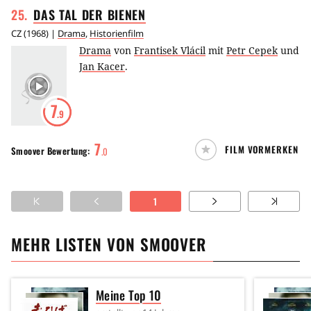
25
.
DAS TAL DER
BIENEN
CZ
(
1968
) |
Drama
,
Historienfilm
Drama
von
Frantisek Vlácil
mit
Petr Cepek
und
Jan Kacer
.
7
.9
7
FILM VORMERKEN
Smoover
Bewertung:
.
0
1
MEHR LISTEN VON
SMOOVER
Meine Top 10