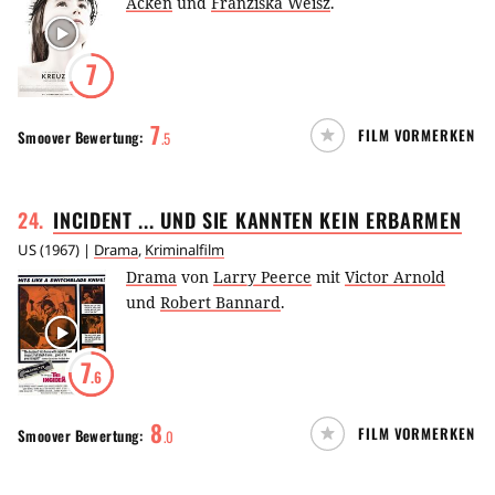
Acken
und
Franziska Weisz
.
7
7
FILM VORMERKEN
Smoover
Bewertung:
.
5
24
.
INCIDENT ... UND SIE KANNTEN KEIN
ERBARMEN
US
(
1967
) |
Drama
,
Kriminalfilm
Drama
von
Larry Peerce
mit
Victor Arnold
und
Robert Bannard
.
7
.6
8
FILM VORMERKEN
Smoover
Bewertung:
.
0