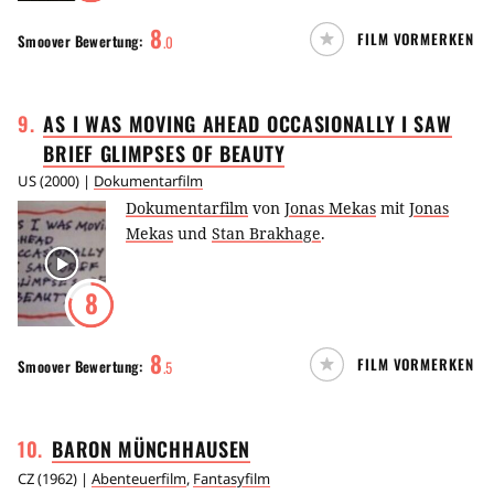
8
FILM VORMERKEN
Smoover
Bewertung:
.
0
9
.
AS I WAS MOVING AHEAD OCCASIONALLY I SAW
BRIEF GLIMPSES OF
BEAUTY
US
(
2000
) |
Dokumentarfilm
Dokumentarfilm
von
Jonas Mekas
mit
Jonas
Mekas
und
Stan Brakhage
.
8
8
FILM VORMERKEN
Smoover
Bewertung:
.
5
10
.
BARON
MÜNCHHAUSEN
CZ
(
1962
) |
Abenteuerfilm
,
Fantasyfilm