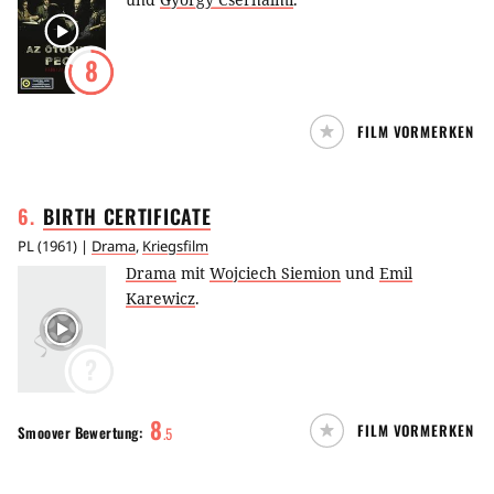
8
FILM VORMERKEN
6
.
BIRTH
CERTIFICATE
PL
(
1961
) |
Drama
,
Kriegsfilm
Drama
mit
Wojciech Siemion
und
Emil
Karewicz
.
?
8
FILM VORMERKEN
Smoover
Bewertung:
.
5