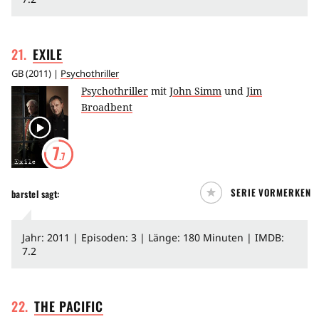
21
.
EXILE
GB
(
2011
) |
Psychothriller
Psychothriller
mit
John Simm
und
Jim
Broadbent
7
.7
SERIE VORMERKEN
barstel
sagt:
Jahr: 2011 | Episoden: 3 | Länge: 180 Minuten | IMDB:
7.2
22
.
THE
PACIFIC