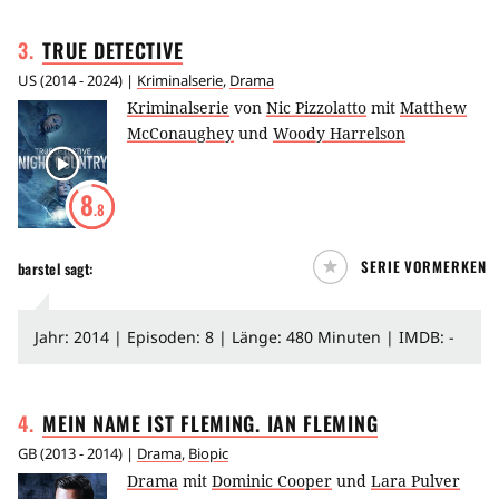
3
.
TRUE
DETECTIVE
US
(
2014 - 2024
) |
Kriminalserie
,
Drama
Kriminalserie
von
Nic Pizzolatto
mit
Matthew
McConaughey
und
Woody Harrelson
8
.8
SERIE VORMERKEN
barstel
sagt:
Jahr: 2014 | Episoden: 8 | Länge: 480 Minuten | IMDB: -
4
.
MEIN NAME IST FLEMING. IAN
FLEMING
GB
(
2013 - 2014
) |
Drama
,
Biopic
Drama
mit
Dominic Cooper
und
Lara Pulver