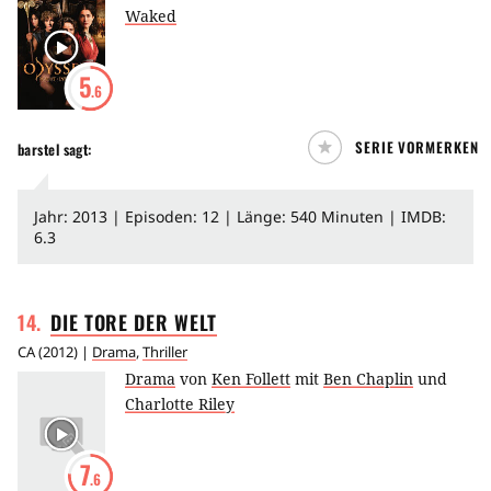
Waked
5
.6
SERIE VORMERKEN
barstel
sagt:
Jahr: 2013 | Episoden: 12 | Länge: 540 Minuten | IMDB:
6.3
14
.
DIE TORE DER
WELT
CA
(
2012
) |
Drama
,
Thriller
Drama
von
Ken Follett
mit
Ben Chaplin
und
Charlotte Riley
7
.6