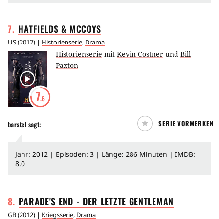
7
.
HATFIELDS &
MCCOYS
US
(
2012
) |
Historienserie
,
Drama
Historienserie
mit
Kevin Costner
und
Bill
Paxton
7
.6
SERIE VORMERKEN
barstel
sagt:
Jahr: 2012 | Episoden: 3 | Länge: 286 Minuten | IMDB:
8.0
8
.
PARADE'S END - DER LETZTE
GENTLEMAN
GB
(
2012
) |
Kriegsserie
,
Drama