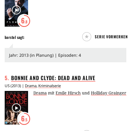
6
.8
SERIE VORMERKEN
barstel
sagt:
Jahr: 2013 (in Planung) | Episoden: 4
5
.
BONNIE AND CLYDE: DEAD AND
ALIVE
US
(
2013
) |
Drama
,
Kriminalserie
Drama
mit
Emile Hirsch
und
Holliday Grainger
6
.5