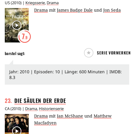
US
(
2010
) |
Kriegsserie
,
Drama
Drama
mit
James Badge Dale
und
Jon Seda
7
.9
SERIE VORMERKEN
barstel
sagt:
Jahr: 2010 | Episoden: 10 | Länge: 600 Minuten | IMDB:
8.3
23
.
DIE SÄULEN DER
ERDE
CA
(
2010
) |
Drama
,
Historienserie
Drama
mit
Ian McShane
und
Matthew
Macfadyen