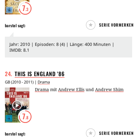
7
.3
SERIE VORMERKEN
barstel
sagt:
Jahr: 2010 | Episoden: 8 (4) | Länge: 400 Minuten |
IMDB: 8.1
24
.
THIS IS ENGLAND
'86
GB
(
2010 - 2011
) |
Drama
Drama
mit
Andrew Ellis
und
Andrew Shim
7
.8
SERIE VORMERKEN
barstel
sagt: