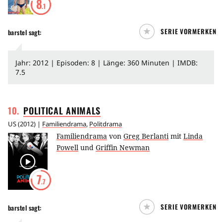
8
.1
SERIE VORMERKEN
barstel
sagt:
Jahr: 2012 | Episoden: 8 | Länge: 360 Minuten | IMDB:
7.5
10
.
POLITICAL
ANIMALS
US
(
2012
) |
Familiendrama
,
Politdrama
Familiendrama
von
Greg Berlanti
mit
Linda
Powell
und
Griffin Newman
7
.7
SERIE VORMERKEN
barstel
sagt: