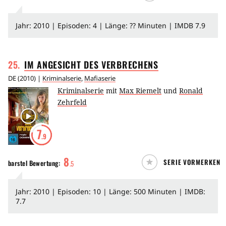
Jahr: 2010 | Episoden: 4 | Länge: ?? Minuten | IMDB 7.9
25
.
IM ANGESICHT DES
VERBRECHENS
DE
(
2010
) |
Kriminalserie
,
Mafiaserie
Kriminalserie
mit
Max Riemelt
und
Ronald
Zehrfeld
7
.9
8
SERIE VORMERKEN
barstel
Bewertung:
.
5
Jahr: 2010 | Episoden: 10 | Länge: 500 Minuten | IMDB:
7.7