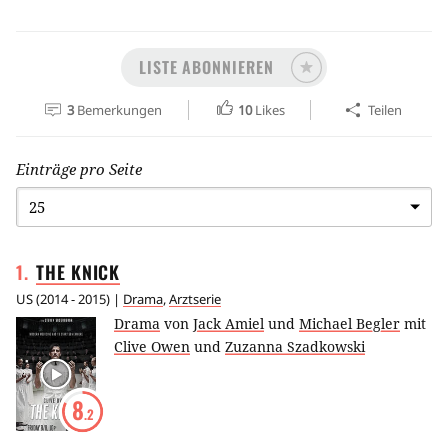
LISTE ABONNIEREN
3
Bemerkungen
10
Likes
Teilen
Einträge pro Seite
1
.
THE
KNICK
US
(
2014 - 2015
) |
Drama
,
Arztserie
Drama
von
Jack Amiel
und
Michael Begler
mit
Clive Owen
und
Zuzanna Szadkowski
8
.2