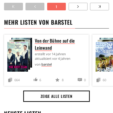
1
MEHR LISTEN VON
BARSTEL
Von der Bühne auf die
Leinwand
erstellt
vor 14 Jahren
aktualisiert
vor 4 Jahren
von
barstel
664
6
8
0
60
ZEIGE ALLE LISTEN