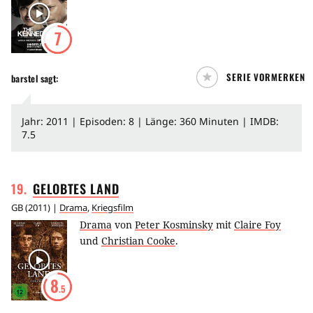
7
SERIE VORMERKEN
barstel
sagt:
Jahr: 2011 | Episoden: 8 | Länge: 360 Minuten | IMDB:
7.5
19
.
GELOBTES
LAND
GB
(
2011
) |
Drama
,
Kriegsfilm
Drama
von
Peter Kosminsky
mit
Claire Foy
und
Christian Cooke
.
8
.5