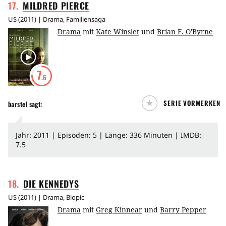
17
.
MILDRED
PIERCE
US
(
2011
) |
Drama
,
Familiensaga
Drama
mit
Kate Winslet
und
Brian F. O'Byrne
7
.6
SERIE VORMERKEN
barstel
sagt:
Jahr: 2011 | Episoden: 5 | Länge: 336 Minuten | IMDB:
7.5
18
.
DIE
KENNEDYS
US
(
2011
) |
Drama
,
Biopic
Drama
mit
Greg Kinnear
und
Barry Pepper