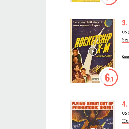
3
.
US
(
Sci
Saa
6
.1
4
.
US
(
Ho