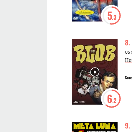
5
.3
8
.
US
(
Ho
Saa
6
.2
9
.