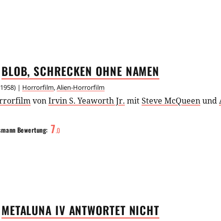
BLOB, SCHRECKEN OHNE
NAMEN
1958
) |
Horrorfilm
,
Alien-Horrorfilm
rrorfilm
von
Irvin S. Yeaworth Jr.
mit
Steve McQueen
und
7
smann
Bewertung:
.
0
METALUNA IV ANTWORTET
NICHT