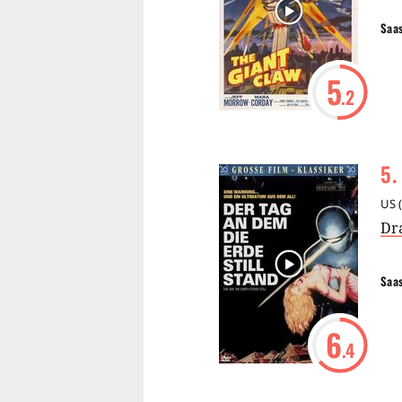
Saa
5
.2
5
.
US
(
Dr
Saa
6
.4