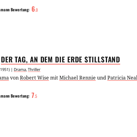
6
smann
Bewertung:
.
0
DER TAG, AN DEM DIE ERDE
STILLSTAND
1951
) |
Drama
,
Thriller
ama
von
Robert Wise
mit
Michael Rennie
und
Patricia Nea
7
smann
Bewertung:
.
5