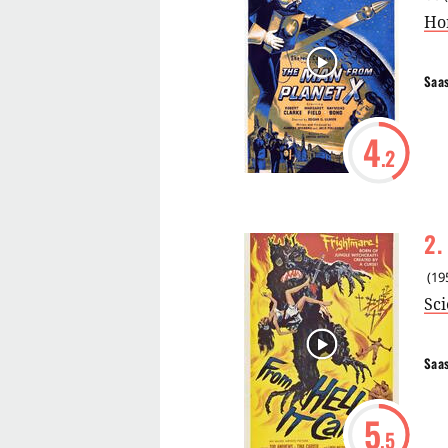
Ho
Saa
4
.2
2
.
(
19
Sci
Saa
5
.5