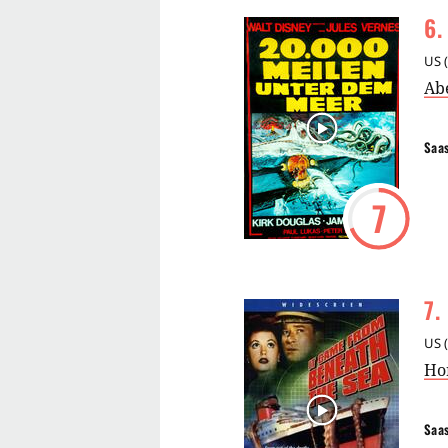
6
.
US
(
Ab
Saa
7
7
.
US
(
Ho
Saa