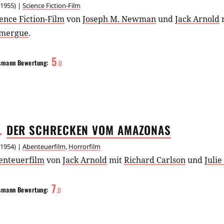
1955
) |
Science Fiction-Film
ence Fiction-Film
von
Joseph M. Newman
und
Jack Arnold
mergue
.
5
smann
Bewertung:
.
0
.
DER SCHRECKEN VOM
AMAZONAS
1954
) |
Abenteuerfilm
,
Horrorfilm
enteuerfilm
von
Jack Arnold
mit
Richard Carlson
und
Juli
7
smann
Bewertung:
.
0