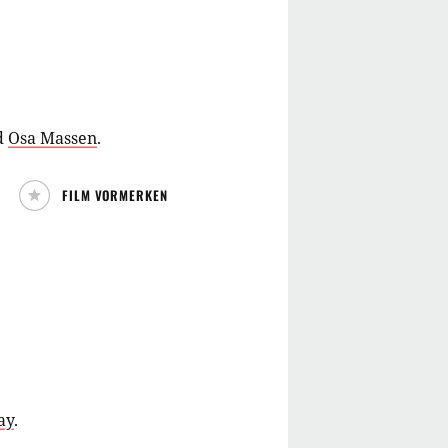
d
Osa Massen
.
FILM VORMERKEN
ay
.