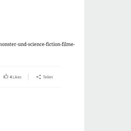
nster-und-science-fiction-filme-
4
Likes
Teilen