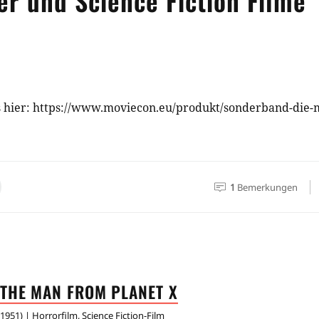
r und Science Fiction Filme
 hier: https://www.moviecon.eu/produkt/sonderband-die-mo
1
Bemerkungen
THE MAN FROM PLANET
X
1951
) |
Horrorfilm
,
Science Fiction-Film