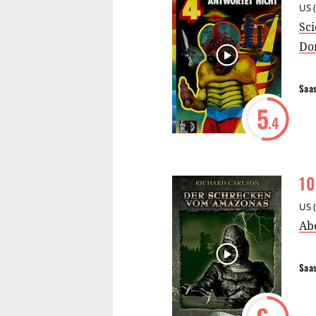
US
(
Sci
Do
Saa
5
.4
10
US
(
Ab
Saa