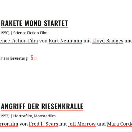
RAKETE MOND
STARTET
1950
) |
Science Fiction-Film
ence Fiction-Film
von
Kurt Neumann
mit
Lloyd Bridges
un
5
smann
Bewertung:
.
0
ANGRIFF DER
RIESENKRALLE
1957
) |
Horrorfilm
,
Monsterfilm
rrorfilm
von
Fred F. Sears
mit
Jeff Morrow
und
Mara Cord