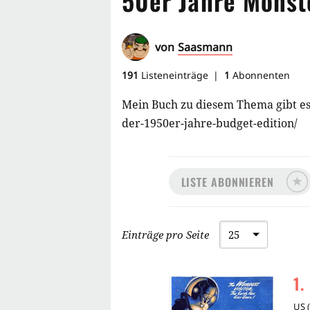
50er Jahre Monste
von
Saasmann
191
Listeneinträge
1
Abonnenten
Mein Buch zu diesem Thema gibt es
der-1950er-jahre-budget-edition/
LISTE ABONNIEREN
Einträge pro Seite
1
.
US
(