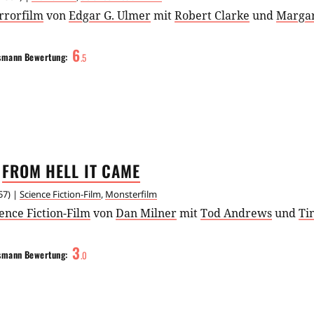
rrorfilm
von
Edgar G. Ulmer
mit
Robert Clarke
und
Margar
6
smann
Bewertung:
.
5
FROM HELL IT
CAME
57
) |
Science Fiction-Film
,
Monsterfilm
ence Fiction-Film
von
Dan Milner
mit
Tod Andrews
und
Ti
3
smann
Bewertung:
.
0