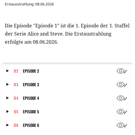
Erstausstrahlung: 08.06.2026
Die Episode "Episode 1" ist die 1. Episode der 1. Staffel
der Serie Alice and Steve. Die Erstaustrahlung
erfolgte am 08.06.2026.
02
EPISODE 2
03
EPISODE 3
Erstausstrahlung: 08.06.2026
04
EPISODE 4
Erstausstrahlung: 08.06.2026
05
EPISODE 5
Die Episode "Episode 2" ist die 2. Episode der 1. Staffel
Erstausstrahlung: 08.06.2026
der Serie Alice and Steve. Die Erstaustrahlung
06
EPISODE 6
Die Episode "Episode 3" ist die 3. Episode der 1. Staffel
erfolgte am 08.06.2026.
Erstausstrahlung: 08.06.2026
der Serie Alice and Steve. Die Erstaustrahlung