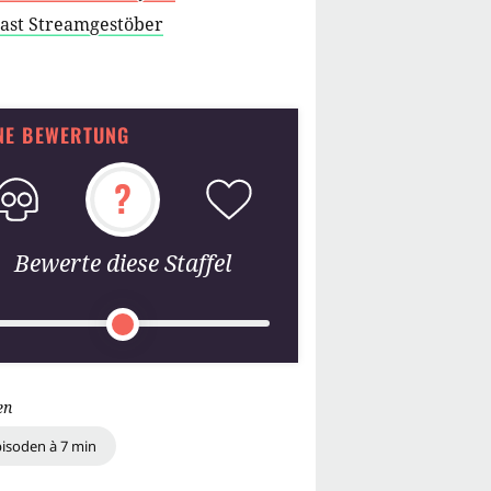
cast Streamgestöber
NE BEWERTUNG
?
Bewerte diese Staffel
en
pisoden à 7 min