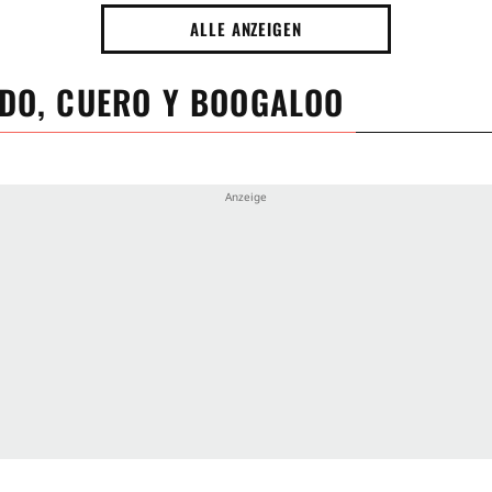
ALLE ANZEIGEN
 die 11. Episode der 1. Staffel der Serie Salcedo, cuero y b
DO, CUERO Y BOOGALOO
 Canto" ist die 12. Episode der 1. Staffel der Serie Salced
2026.