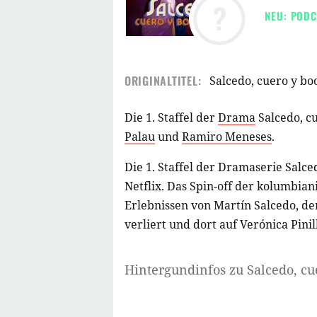
?
NEU: PODC
ORIGINALTITEL:
Salcedo, cuero y bo
Die 1. Staffel der
Drama
Salcedo, c
Palau
und
Ramiro Meneses
.
Die 1. Staffel der Dramaserie Salced
Netflix. Das Spin-off der kolumbian
Erlebnissen von Martín Salcedo, de
verliert und dort auf Verónica Pinil
Hintergundinfos zu
Salcedo, cu