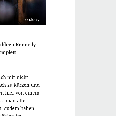
Disney
Kathleen Kennedy
komplett
ich mir nicht
nfach zu kürzen und
en hier von einem
ass man alle
st. Zudem haben
zählen im