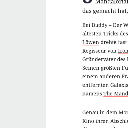
Mandalorian
das gemacht hat,
Bei
Buddy – Der W
ältesten Tricks d
Löwen
drehte fast 
Regisseur von
Iro
Gründerväter des 
Seinen größten Fu
einem anderen Fra
entfernten Galaxi
namens
The Mand
Genau in dem Mom
Kino ihren Abschl