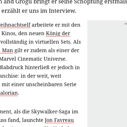
 and Grogu bringt er seine Schöpfung erstmals 
 erzählt er uns im Interview.
eihnachtself
arbeitete er mit den
es Kinos, den neuen
König der
vollständig in virtuellen Sets. Als
n Man
gilt er zudem als einer der
Marvel Cinematic Universe.
ßabdruck hinterließ er jedoch in
nchise: in der weit, weit
s mit einer unscheinbaren Serie
alorian
.
ent, als die Skywalker-Saga im
uss fand, launchte
Jon Favreau