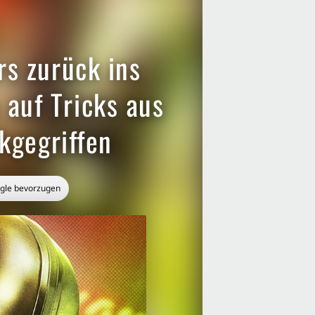
s zurück ins
 auf Tricks aus
kgegriffen
ogle bevorzugen