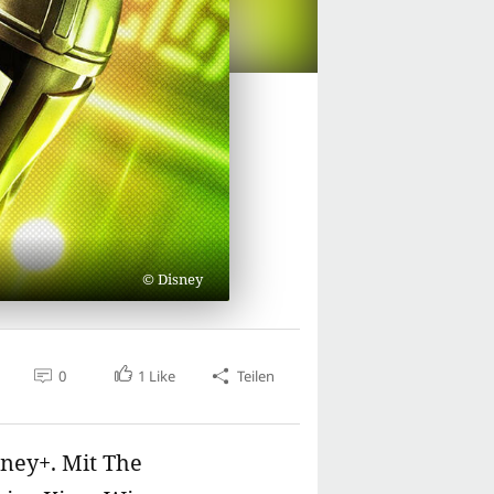
Disney
0
1
Like
Teilen
sney+. Mit The