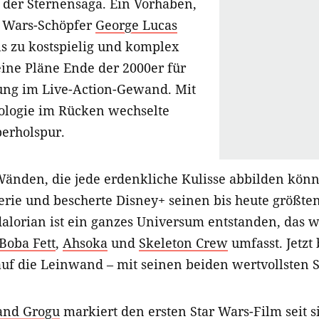
e der Sternensaga. Ein Vorhaben,
r Wars-Schöpfer
George Lucas
ls zu kostspielig und komplex
eine Pläne Ende der 2000er für
ung im Live-Action-Gewand. Mit
ologie im Rücken wechselte
berholspur.
Wänden, die jede erdenkliche Kulisse abbilden könn
Serie und bescherte Disney+ seinen bis heute größten
alorian ist ein ganzes Universum entstanden, das we
Boba Fett
,
Ahsoka
und
Skeleton Crew
umfasst. Jetzt
auf die Leinwand – mit seinen beiden wertvollsten
and Grogu
markiert den ersten Star Wars-Film seit s