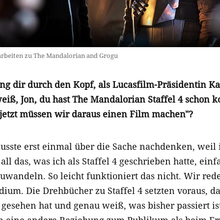
arbeiten zu The Mandalorian and Grogu
ing dir durch den Kopf, als Lucasfilm-Präsidentin 
 weiß, Jon, du hast The Mandalorian Staffel 4 schon 
 jetzt müssen wir daraus einen Film machen"?
usste erst einmal über die Sache nachdenken, weil 
 all das, was ich als Staffel 4 geschrieben hatte, ei
uwandeln. So leicht funktioniert das nicht. Wir red
ium. Die Drehbücher zu Staffel 4 setzten voraus, d
 gesehen hat und genau weiß, was bisher passiert i
m eine andere Beziehung zum Publikum als beim Er