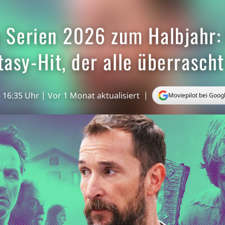
 Serien 2026 zum Halbjahr: P
tasy-Hit, der alle überrascht
- 16:35 Uhr
Vor 1 Monat aktualisiert
Moviepilot bei Goog