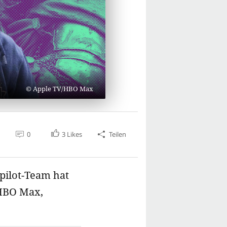
Apple TV/HBO Max
0
3
Likes
Teilen
epilot-Team hat
 HBO Max,