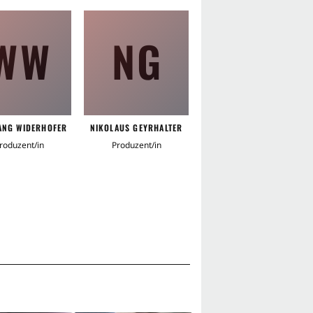
WW
NG
ANG WIDERHOFER
NIKOLAUS GEYRHALTER
roduzent/in
Produzent/in