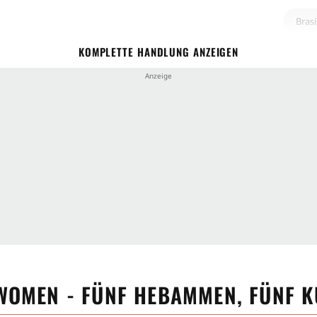
Brasi
KOMPLETTE HANDLUNG ANZEIGEN
Mar
Stimm
Geist
Handlu
Gebu
Kult
Schw
WOMEN - FÜNF HEBAMMEN, FÜNF 
Mutt