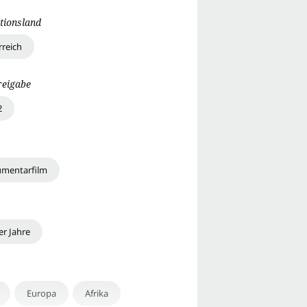
tionsland
rreich
reigabe
2
mentarfilm
er Jahre
Europa
Afrika