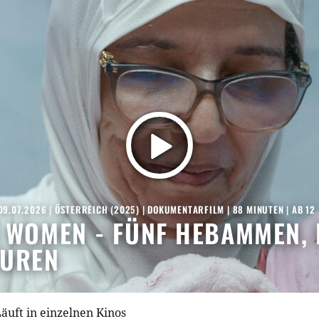
09.07.2026
|
ÖSTERREICH
(
2025
) |
DOKUMENTARFILM
| 88 MINUTEN
|
AB 12
 WOMEN - FÜNF HEBAMMEN, 
TUREN
äuft in einzelnen Kinos