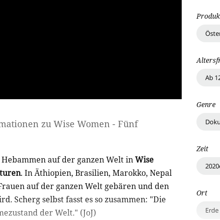
Produk
Öste
Altersf
Ab 1
Genre
Doku
rmationen zu
Wise Women - Fünf
Zeit
et Hebammen auf der ganzen Welt in
Wise
2020
turen
. In Äthiopien, Brasilien, Marokko, Nepal
 Frauen auf der ganzen Welt gebären und den
Ort
rd. Scherg selbst fasst es so zusammen: "Die
Erde
mezustand der Welt." (JoJ)