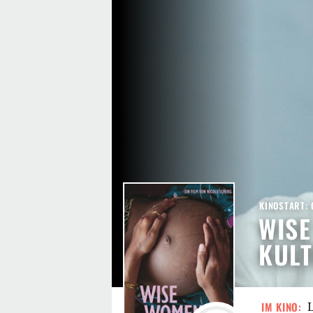
KINOSTART: 
WISE
KUL
IM KINO:
L