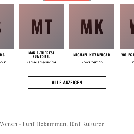
S
MT
MK
MARIE-THERESE
ERG
MICHAEL KITZBERGER
WOLFG
ZUMTOBEL
r/in
Kameramann/frau
Produzent/in
P
ALLE ANZEIGEN
e Women - Fünf Hebammen, fünf Kulturen