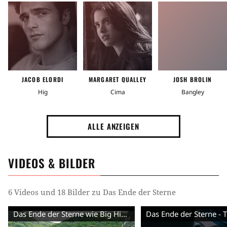
Nahe Zukunft
Ort
Flugzeug
Vereinigte Staaten von Amerika (USA)
Stimmung
JACOB ELORDI
MARGARET QUALLEY
JOSH BROLIN
Hig
Cima
Bangley
Spannend
Ernst
Tag
ALLE ANZEIGEN
Romanverfilmung
VIDEOS & BILDER
Handlung
Post-Apokalypse
Pilot
Nachbar
6 Videos und 18 Bilder zu Das Ende der Sterne
Verlust der Ehefrau
Funkgerät
Hund
Das Ende der Sterne wie Big Hig sie kannte - Trailer (Deutsch) HD