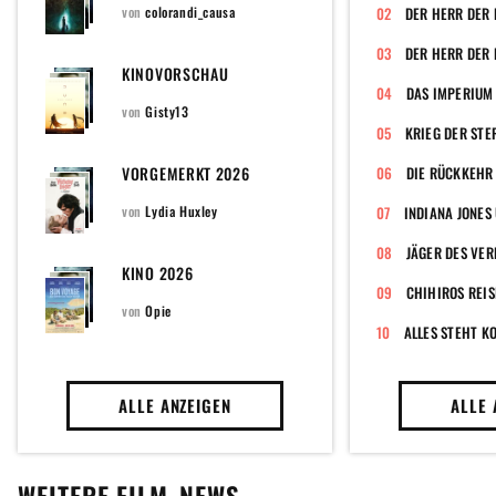
von
colorandi_causa
DER HERR DER 
KINOVORSCHAU
DAS IMPERIUM
von
Gisty13
KRIEG DER STE
VORGEMERKT 2026
DIE RÜCKKEHR 
von
Lydia Huxley
JÄGER DES VE
KINO 2026
CHIHIROS REIS
von
Opie
ALLES STEHT K
ALLE ANZEIGEN
ALLE 
WEITERE FILM-NEWS