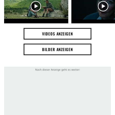
Verlust
Alleinsein
Virus
Hören
Plünderung
Reise
Flugzeugunfall
Versteck
Nachbarschaft
Suche
Fliegen
Hoffnung
VIDEOS ANZEIGEN
Hoffnungslosigkeit
Flucht
Angriff
BILDER ANZEIGEN